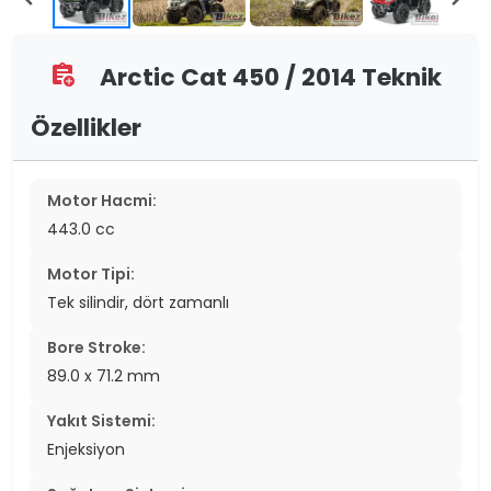
Arctic Cat 450 / 2014 Teknik
assignment_add
Özellikler
Motor Hacmi:
443.0 cc
Motor Tipi:
Tek silindir, dört zamanlı
Bore Stroke:
89.0 x 71.2 mm
Yakıt Sistemi:
Enjeksiyon