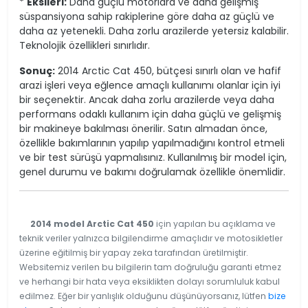
*
Eksileri:
Daha güçlü motorlara ve daha gelişmiş
süspansiyona sahip rakiplerine göre daha az güçlü ve
daha az yetenekli. Daha zorlu arazilerde yetersiz kalabilir.
Teknolojik özellikleri sınırlıdır.
Sonuç:
2014 Arctic Cat 450, bütçesi sınırlı olan ve hafif
arazi işleri veya eğlence amaçlı kullanımı olanlar için iyi
bir seçenektir. Ancak daha zorlu arazilerde veya daha
performans odaklı kullanım için daha güçlü ve gelişmiş
bir makineye bakılması önerilir. Satın almadan önce,
özellikle bakımlarının yapılıp yapılmadığını kontrol etmeli
ve bir test sürüşü yapmalısınız. Kullanılmış bir model için,
genel durumu ve bakımı doğrulamak özellikle önemlidir.
2014 model Arctic Cat 450
için yapılan bu açıklama ve
teknik veriler yalnızca bilgilendirme amaçlıdır ve motosikletler
üzerine eğitilmiş bir yapay zeka tarafından üretilmiştir.
Websitemiz verilen bu bilgilerin tam doğruluğu garanti etmez
ve herhangi bir hata veya eksiklikten dolayı sorumluluk kabul
edilmez. Eğer bir yanlışlık olduğunu düşünüyorsanız, lütfen
bize