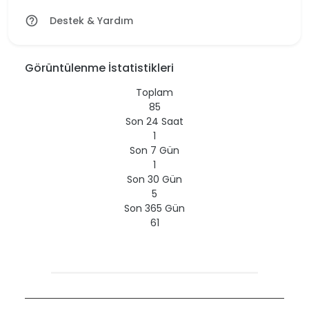
Destek & Yardım
help_outline
Görüntülenme İstatistikleri
Toplam
85
Son 24 Saat
1
Son 7 Gün
1
Son 30 Gün
5
Son 365 Gün
61