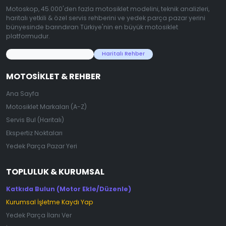
Motoskop, 45.000'den fazla motosiklet modelini, teknik analizleri,
haritalı yetkili & özel servis rehberini ve yedek parça pazar yerini
bünyesinde barındıran Türkiye'nin en büyük motosiklet
platformudur.
45.000+ Motosiklet Verisi
Haritalı Rehber
MOTOSIKLET & REHBER
Ana Sayfa
Motosiklet Markaları (A-Z)
Servis Bul (Haritalı)
Ekspertiz Noktaları
Yedek Parça Pazar Yeri
TOPLULUK & KURUMSAL
Katkıda Bulun (Motor Ekle/Düzenle)
Kurumsal İşletme Kaydı Yap
Yedek Parça İlanı Ver