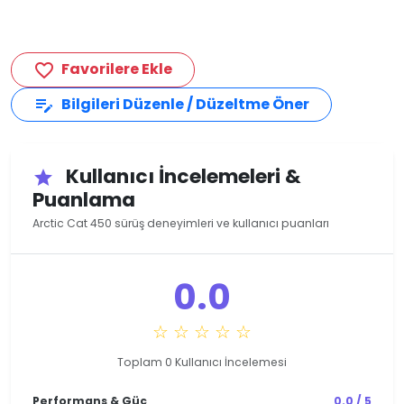
Favorilere Ekle
favorite_border
Bilgileri Düzenle / Düzeltme Öner
edit_note
Kullanıcı İncelemeleri &
star
Puanlama
Arctic Cat 450 sürüş deneyimleri ve kullanıcı puanları
0.0
☆ ☆ ☆ ☆ ☆
Toplam 0 Kullanıcı İncelemesi
Performans & Güç
0.0 / 5