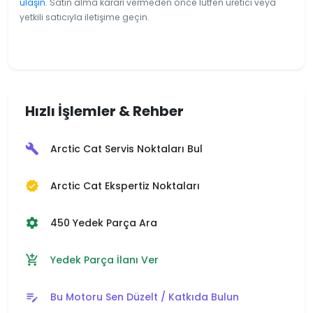
ulaşın
. Satın alma kararı vermeden önce lütfen üretici veya
yetkili satıcıyla iletişime geçin.
Hızlı İşlemler & Rehber
Arctic Cat Servis Noktaları Bul
build
Arctic Cat Ekspertiz Noktaları
verified
450 Yedek Parça Ara
settings
Yedek Parça İlanı Ver
add_shopping_cart
Bu Motoru Sen Düzelt / Katkıda Bulun
edit_note