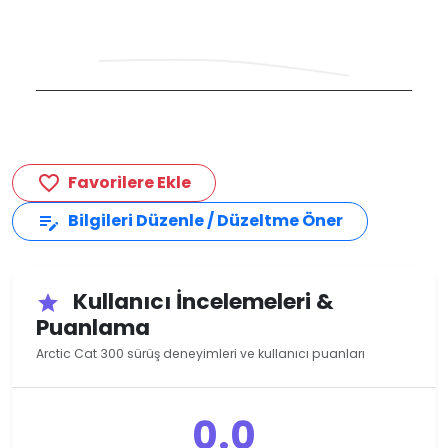
Favorilere Ekle
favorite_border
Bilgileri Düzenle / Düzeltme Öner
edit_note
Kullanıcı İncelemeleri &
star
Puanlama
Arctic Cat 300 sürüş deneyimleri ve kullanıcı puanları
0.0