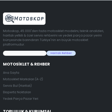
Motoskop, 45.000'den fazla motosiklet modelini, teknik analizleri,
haritalı yetkili & özel servis rehberini ve yedek parça pazar yerini
bünyesinde barındıran Türkiye'nin en büyük motosiklet
platformudur.
45.000+ Motosiklet Verisi
Haritalı Rehber
MOTOSIKLET & REHBER
Ana Sayfa
Motosiklet Markaları (A-Z)
Servis Bul (Haritalı)
Ekspertiz Noktaları
Yedek Parça Pazar Yeri
TOPLULUK & KURUMSAL