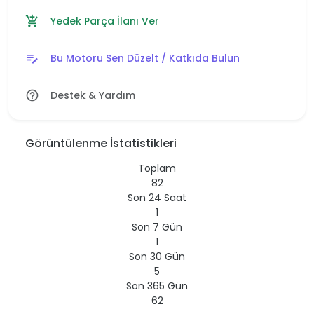
Yedek Parça İlanı Ver
add_shopping_cart
Bu Motoru Sen Düzelt / Katkıda Bulun
edit_note
Destek & Yardım
help_outline
Görüntülenme İstatistikleri
Toplam
82
Son 24 Saat
1
Son 7 Gün
1
Son 30 Gün
5
Son 365 Gün
62