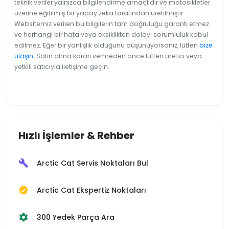
teknik veriler yalnızca bilgilendirme amaçlıdır ve motosikletler
üzerine eğitilmiş bir yapay zeka tarafından üretilmiştir.
Websitemiz verilen bu bilgilerin tam doğruluğu garanti etmez
ve herhangi bir hata veya eksiklikten dolayı sorumluluk kabul
edilmez. Eğer bir yanlışlık olduğunu düşünüyorsanız, lütfen
bize
ulaşın
. Satın alma kararı vermeden önce lütfen üretici veya
yetkili satıcıyla iletişime geçin.
Hızlı İşlemler & Rehber
Arctic Cat Servis Noktaları Bul
build
Arctic Cat Ekspertiz Noktaları
verified
300 Yedek Parça Ara
settings