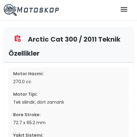
menu
Arctic Cat 300 / 2011 Teknik
assignment_add
Özellikler
Motor Hacmi:
270.0 cc
Motor Tipi:
Tek silindir, dört zamanlı
Bore Stroke:
72.7 x 65.2 mm
Yakıt Sistemi: