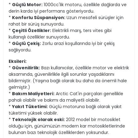
*
Güçlü Motor:
1000cc'lik motoru, özellikle dağlarda ve
derin karda iyi performans gösteriyordu.
*
Konforlu Süspansiyon:
Uzun mesafeli sürüşler için
rahat bir sürüş sunuyordu.
*
Çeşitli Özellikler:
Elektrikli marş, ters vites gibi
kullanışlı özellikler sunuyordu.
*
Güçlü Çekiş:
Zorlu arazi koşullarında iyi bir çekiş
sağlıyordu.
Eksileri:
*
Güvenilirlik:
Bazı kullanıcılar, özellikle motor ve elektrik
aksamında, güvenilirlikle ilgili sorunlar yaşadıklarını
bildirmiştir. (Yaşına bağlı olarak bu daha da önemli hale
gelmiştir.)
*
Bakım Maliyetleri:
Arctic Cat'in parçaları genellikle
pahalı olabilir ve bakımı da maliyetli olabilir.
*
Yakıt Tüketimi:
Güçlü motoruna bağlı olarak yakıt
tüketimi yüksek olabilir.
*
Teknolojik olarak eski:
2012 model bir motosiklet
olduğu için, günümüzün modern kar motosikletlerinde
bulunan bazı teknolojik özelliklerden yoksundur.