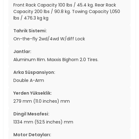
Front Rack Capacity 100 lbs / 45.4 kg. Rear Rack
Capacity 200 lbs / 90.8 kg. Towing Capacity 1,050
lbs / 476.3 kg kg
Tahrik Sistemi:
On-the-fly 2wd/4wd W/diff Lock
Jantlar:
Aluminum Rim. Maxxis Bighorn 2.0 Tires.
Arka Süspansiyon:
Double A-Arm
Yerden Yükseklik:
279 mm (11.0 inches) mm
Dingil Mesafesi:
1334 mm (52.5 inches) mm
Motor Detayları: