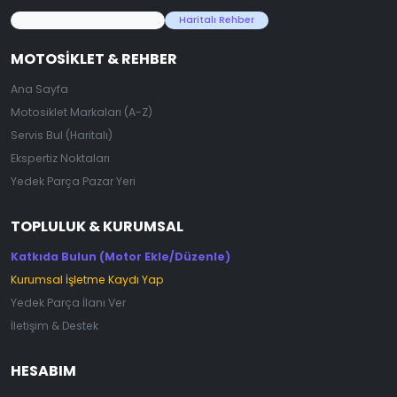
45.000+ Motosiklet Verisi
Haritalı Rehber
MOTOSIKLET & REHBER
Ana Sayfa
Motosiklet Markaları (A-Z)
Servis Bul (Haritalı)
Ekspertiz Noktaları
Yedek Parça Pazar Yeri
TOPLULUK & KURUMSAL
Katkıda Bulun (Motor Ekle/Düzenle)
Kurumsal İşletme Kaydı Yap
Yedek Parça İlanı Ver
İletişim & Destek
HESABIM