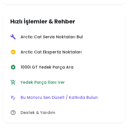
Hızlı İşlemler & Rehber
Arctic Cat Servis Noktaları Bul
build
Arctic Cat Ekspertiz Noktaları
verified
1000i GT Yedek Parça Ara
settings
Yedek Parça İlanı Ver
add_shopping_cart
Bu Motoru Sen Düzelt / Katkıda Bulun
edit_note
Destek & Yardım
help_outline