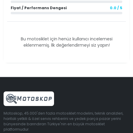
Fiyat / Performans Dengesi
0.0 / 5
Bu motosiklet için henüz kullanıcı incelemesi
eklenmemiş. İlk değerlendirmeyi siz yapın!
Motoskop, 45.000'den fazla motosiklet modelini, teknik analizleri,
haritalı yetkili & özel servis rehberini ve yedek parça pazar yerini
bünyesinde barındıran Türkiye'nin en büyük motosiklet
platformudur.