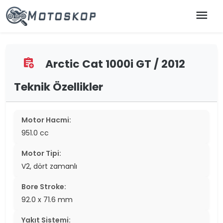
menu
Arctic Cat 1000i GT / 2012
assignment_add
Teknik Özellikler
Motor Hacmi:
951.0 cc
Motor Tipi:
V2, dört zamanlı
Bore Stroke:
92.0 x 71.6 mm
Yakıt Sistemi: