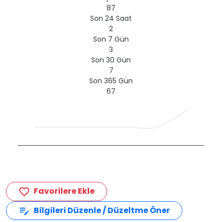
87
Son 24 Saat
2
Son 7 Gün
3
Son 30 Gün
7
Son 365 Gün
67
Favorilere Ekle
favorite_border
Bilgileri Düzenle / Düzeltme Öner
edit_note