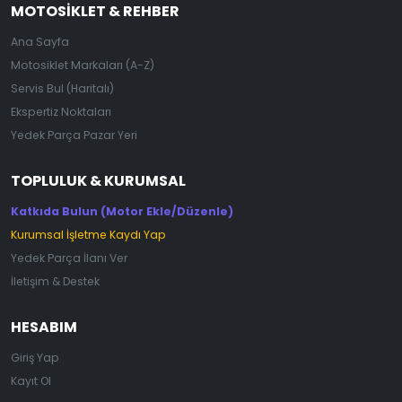
MOTOSIKLET & REHBER
Ana Sayfa
Motosiklet Markaları (A-Z)
Servis Bul (Haritalı)
Ekspertiz Noktaları
Yedek Parça Pazar Yeri
TOPLULUK & KURUMSAL
Katkıda Bulun (Motor Ekle/Düzenle)
Kurumsal İşletme Kaydı Yap
Yedek Parça İlanı Ver
İletişim & Destek
HESABIM
Giriş Yap
Kayıt Ol