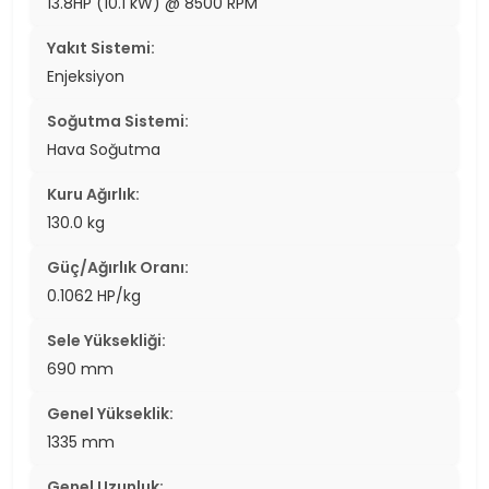
13.8HP (10.1 kW) @ 8500 RPM
Yakıt Sistemi:
Enjeksiyon
Soğutma Sistemi:
Hava Soğutma
Kuru Ağırlık:
130.0 kg
Güç/Ağırlık Oranı:
0.1062 HP/kg
Sele Yüksekliği:
690 mm
Genel Yükseklik:
1335 mm
Genel Uzunluk: