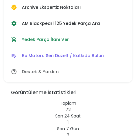
Archive Ekspertiz Noktaları
verified
AM Blackpearl 125 Yedek Parça Ara
settings
Yedek Parça İlanı Ver
add_shopping_cart
Bu Motoru Sen Düzelt / Katkıda Bulun
edit_note
Destek & Yardım
help_outline
Görüntülenme İstatistikleri
Toplam
72
Son 24 Saat
1
Son 7 Gün
2