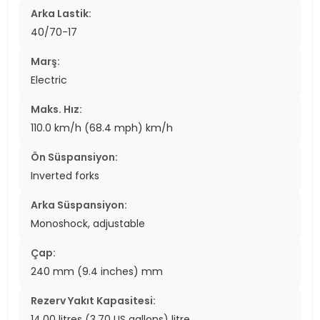
Arka Lastik:
40/70-17
Marş:
Electric
Maks. Hız:
110.0 km/h (68.4 mph) km/h
Ön Süspansiyon:
Inverted forks
Arka Süspansiyon:
Monoshock, adjustable
Çap:
240 mm (9.4 inches) mm
Rezerv Yakıt Kapasitesi:
14.00 litres (3.70 US gallons) litre