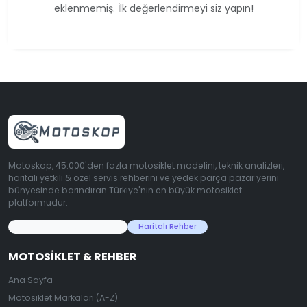
eklenmemiş. İlk değerlendirmeyi siz yapın!
Motoskop, 45.000'den fazla motosiklet modelini, teknik analizleri,
haritalı yetkili & özel servis rehberini ve yedek parça pazar yerini
bünyesinde barındıran Türkiye'nin en büyük motosiklet
platformudur.
45.000+ Motosiklet Verisi
Haritalı Rehber
MOTOSIKLET & REHBER
Ana Sayfa
Motosiklet Markaları (A-Z)