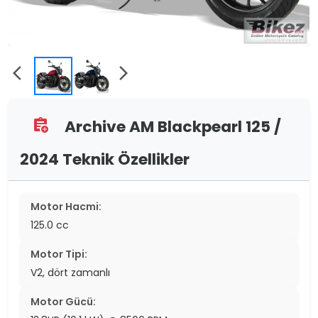
arrow_back_ios
arrow_forward_ios
Archive AM Blackpearl 125 /
assignment_add
2024 Teknik Özellikler
Motor Hacmi:
125.0 cc
Motor Tipi:
V2, dört zamanlı
Motor Gücü: