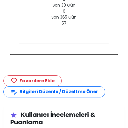
Son 30 Gün
6
Son 365 Gün
57
Favorilere Ekle
favorite_border
Bilgileri Düzenle / Düzeltme Öner
edit_note
Kullanıcı İncelemeleri &
star
Puanlama