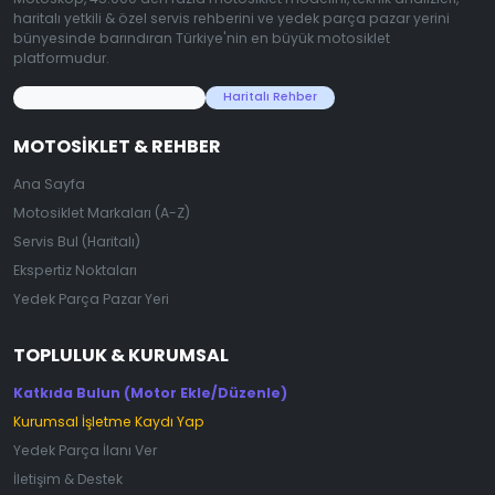
haritalı yetkili & özel servis rehberini ve yedek parça pazar yerini
bünyesinde barındıran Türkiye'nin en büyük motosiklet
platformudur.
45.000+ Motosiklet Verisi
Haritalı Rehber
MOTOSIKLET & REHBER
Ana Sayfa
Motosiklet Markaları (A-Z)
Servis Bul (Haritalı)
Ekspertiz Noktaları
Yedek Parça Pazar Yeri
TOPLULUK & KURUMSAL
Katkıda Bulun (Motor Ekle/Düzenle)
Kurumsal İşletme Kaydı Yap
Yedek Parça İlanı Ver
İletişim & Destek