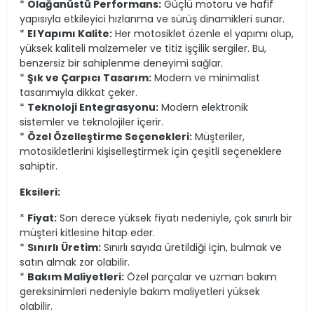
*
Olağanüstü Performans:
Güçlü motoru ve hafif
yapısıyla etkileyici hızlanma ve sürüş dinamikleri sunar.
*
El Yapımı Kalite:
Her motosiklet özenle el yapımı olup,
yüksek kaliteli malzemeler ve titiz işçilik sergiler. Bu,
benzersiz bir sahiplenme deneyimi sağlar.
*
Şık ve Çarpıcı Tasarım:
Modern ve minimalist
tasarımıyla dikkat çeker.
*
Teknoloji Entegrasyonu:
Modern elektronik
sistemler ve teknolojiler içerir.
*
Özel Özelleştirme Seçenekleri:
Müşteriler,
motosikletlerini kişiselleştirmek için çeşitli seçeneklere
sahiptir.
Eksileri:
*
Fiyat:
Son derece yüksek fiyatı nedeniyle, çok sınırlı bir
müşteri kitlesine hitap eder.
*
Sınırlı Üretim:
Sınırlı sayıda üretildiği için, bulmak ve
satın almak zor olabilir.
*
Bakım Maliyetleri:
Özel parçalar ve uzman bakım
gereksinimleri nedeniyle bakım maliyetleri yüksek
olabilir.