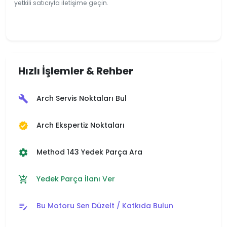
yetkili satıcıyla iletişime geçin.
Hızlı İşlemler & Rehber
Arch Servis Noktaları Bul
build
Arch Ekspertiz Noktaları
verified
Method 143 Yedek Parça Ara
settings
Yedek Parça İlanı Ver
add_shopping_cart
Bu Motoru Sen Düzelt / Katkıda Bulun
edit_note