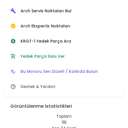
Arch Servis Noktaları Bul
build
Arch Ekspertiz Noktaları
verified
KRGT-1 Yedek Parça Ara
settings
Yedek Parça İlanı Ver
add_shopping_cart
Bu Motoru Sen Düzelt / Katkıda Bulun
edit_note
Destek & Yardım
help_outline
Görüntülenme İstatistikleri
Toplam
116