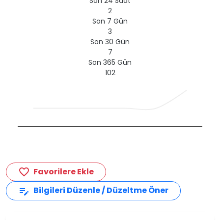
Son 24 Saat
2
Son 7 Gün
3
Son 30 Gün
7
Son 365 Gün
102
Favorilere Ekle
favorite_border
Bilgileri Düzenle / Düzeltme Öner
edit_note