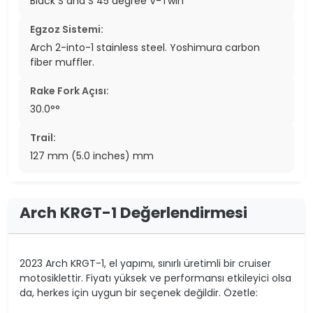
Black S and S 45 degree V-Twin
Egzoz Sistemi:
Arch 2-into-1 stainless steel. Yoshimura carbon
fiber muffler.
Rake Fork Açısı:
30.0°°
Trail:
127 mm (5.0 inches) mm
Arch KRGT-1 Değerlendirmesi
2023 Arch KRGT-1, el yapımı, sınırlı üretimli bir cruiser
motosiklettir. Fiyatı yüksek ve performansı etkileyici olsa
da, herkes için uygun bir seçenek değildir. Özetle: