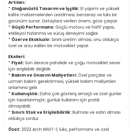
Artıları:
*
Olağanüstü Tasarım ve İşçilik:
El yapımı ve yüksek
kalite malzemelerden üretilmesi, benzersiz ve lüks bir
görünüm sunar. Detaylara verilen önem, göze çarpar.
*
Güçlü Performans:
Güçlü motoru ve hafif yapısı,
etkileyici hızlanma ve sürüş deneyimi sağlar.
*
Özel ve Ekskluziv:
Sınırlı üretim olması, onu oldukça
özel ve arzu edilen bir motosiklet yapar.
Eksileri:
*
Fiyat:
Son derece pahalıdır ve çoğu motosiklet sever
için erişilebilir değildir.
*
Bakım ve Onarım Maliyetleri:
Özel parçalar ve
uzman bakım gerektirmesi, yüksek bakım maliyetleri
anlamına gelir.
*
Kullanışlılık:
Daha çok gösteriş amaçlı ve özel günler
için tasarlanmıştır; günlük kullanım için pratik
olmayabilir.
*
Sınırlı Stok ve Erişilebilirlik:
Bulması ve satın alması
oldukça zordur.
Özet:
2023 Arch KRGT-1, lüks, performans ve özel