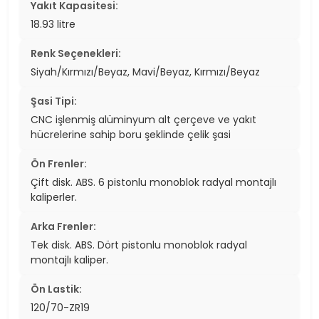
Yakıt Kapasitesi:
18.93 litre
Renk Seçenekleri:
Siyah/Kırmızı/Beyaz, Mavi/Beyaz, Kırmızı/Beyaz
Şasi Tipi:
CNC işlenmiş alüminyum alt çerçeve ve yakıt
hücrelerine sahip boru şeklinde çelik şasi
Ön Frenler:
Çift disk. ABS. 6 pistonlu monoblok radyal montajlı
kaliperler.
Arka Frenler:
Tek disk. ABS. Dört pistonlu monoblok radyal
montajlı kaliper.
Ön Lastik:
120/70-ZR19