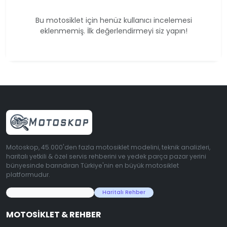
Bu motosiklet için henüz kullanıcı incelemesi
eklenmemiş. İlk değerlendirmeyi siz yapın!
Motoskop, 45.000'den fazla motosiklet modelini, teknik analizleri,
haritalı yetkili & özel servis rehberini ve yedek parça pazar yerini
bünyesinde barındıran Türkiye'nin en büyük motosiklet
platformudur.
45.000+ Motosiklet Verisi
Haritalı Rehber
MOTOSIKLET & REHBER