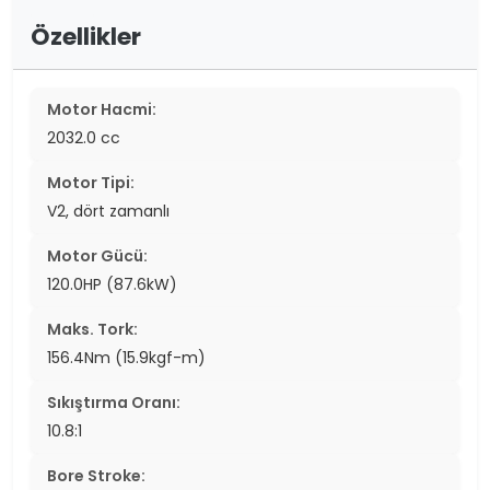
Özellikler
Motor Hacmi:
2032.0 cc
Motor Tipi:
V2, dört zamanlı
Motor Gücü:
120.0HP (87.6kW)
Maks. Tork:
156.4Nm (15.9kgf-m)
Sıkıştırma Oranı:
10.8:1
Bore Stroke: