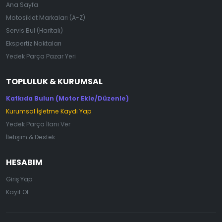
Ana Sayfa
Motosiklet Markaları (A-Z)
Servis Bul (Haritalı)
Ekspertiz Noktaları
Yedek Parça Pazar Yeri
TOPLULUK & KURUMSAL
Katkıda Bulun (Motor Ekle/Düzenle)
Kurumsal İşletme Kaydı Yap
Yedek Parça İlanı Ver
İletişim & Destek
HESABIM
Giriş Yap
Kayıt Ol