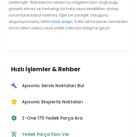
üretilmiştir. Websitemiz verilen bu bilgilerin tam doğruluğu
garanti etmez ve herhangi bir hata veya eksiklikten dolayı
sorumluluk kabul edilmez. Eğer bir yanlışlık olduğunu
düşünüyorsanız, lütfen
bize ulaşın
. Satın alma kararı vermeden
önce lütfen üretici veya yetkili satıcıyla iletişime geçin.
Hızlı İşlemler & Rehber
Apsonic Servis Noktaları Bul
build
Apsonic Ekspertiz Noktaları
verified
Z-One 170 Yedek Parça Ara
settings
Yedek Parça İlanı Ver
add_shopping_cart