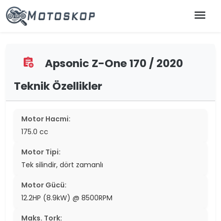
menu
Apsonic Z-One 170 / 2020
assignment_add
Teknik Özellikler
Motor Hacmi:
175.0 cc
Motor Tipi:
Tek silindir, dört zamanlı
Motor Gücü:
12.2HP (8.9kW) @ 8500RPM
Maks. Tork: