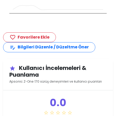
Favorilere Ekle
favorite_border
Bilgileri Düzenle / Düzeltme Öner
edit_note
Kullanıcı İncelemeleri &
star
Puanlama
Apsonic Z-One 170 sürüş deneyimleri ve kullanıcı puanları
0.0
☆ ☆ ☆ ☆ ☆