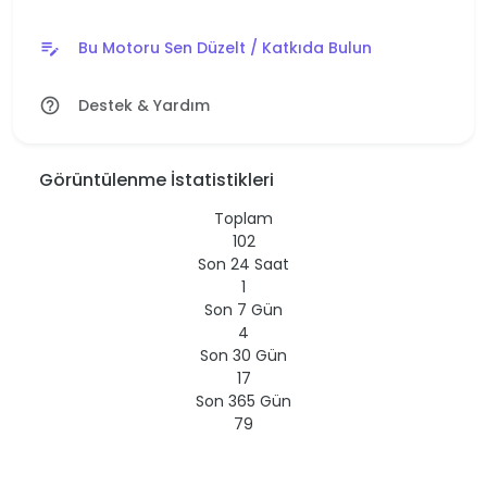
Bu Motoru Sen Düzelt / Katkıda Bulun
edit_note
Destek & Yardım
help_outline
Görüntülenme İstatistikleri
Toplam
102
Son 24 Saat
1
Son 7 Gün
4
Son 30 Gün
17
Son 365 Gün
79