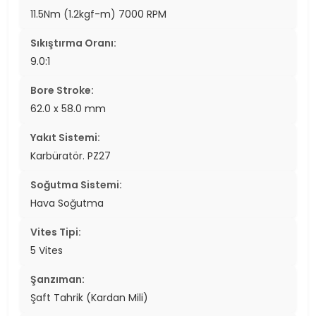
11.5Nm (1.2kgf-m) 7000 RPM
Sıkıştırma Oranı:
9.0:1
Bore Stroke:
62.0 x 58.0 mm
Yakıt Sistemi:
Karbüratör. PZ27
Soğutma Sistemi:
Hava Soğutma
Vites Tipi:
5 Vites
Şanzıman:
Şaft Tahrik (Kardan Mili)