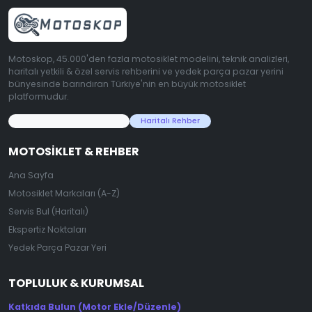
Motoskop, 45.000'den fazla motosiklet modelini, teknik analizleri,
haritalı yetkili & özel servis rehberini ve yedek parça pazar yerini
bünyesinde barındıran Türkiye'nin en büyük motosiklet
platformudur.
45.000+ Motosiklet Verisi
Haritalı Rehber
MOTOSIKLET & REHBER
Ana Sayfa
Motosiklet Markaları (A-Z)
Servis Bul (Haritalı)
Ekspertiz Noktaları
Yedek Parça Pazar Yeri
TOPLULUK & KURUMSAL
Katkıda Bulun (Motor Ekle/Düzenle)