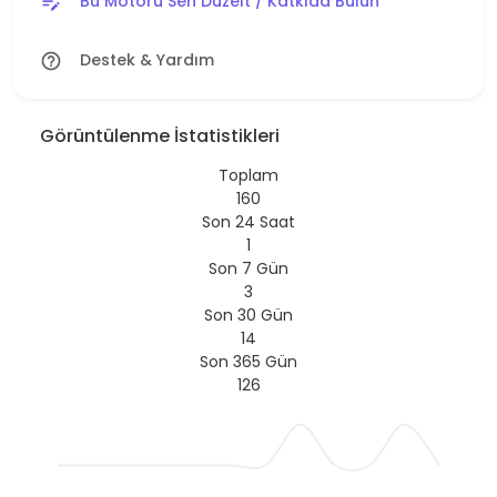
Bu Motoru Sen Düzelt / Katkıda Bulun
edit_note
Destek & Yardım
help_outline
Görüntülenme İstatistikleri
Toplam
160
Son 24 Saat
1
Son 7 Gün
3
Son 30 Gün
14
Son 365 Gün
126