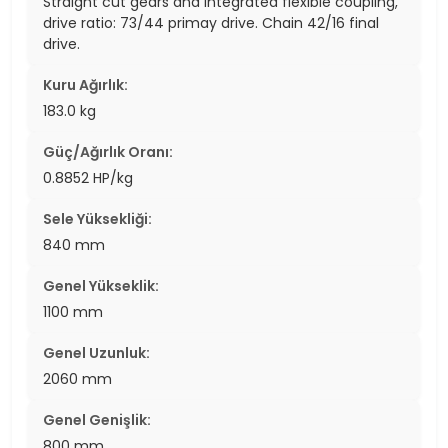
Straight cut gears and integrated flexible coupling,
drive ratio: 73/44 primay drive. Chain 42/16 final
drive.
Kuru Ağırlık:
183.0 kg
Güç/Ağırlık Oranı:
0.8852 HP/kg
Sele Yüksekliği:
840 mm
Genel Yükseklik:
1100 mm
Genel Uzunluk:
2060 mm
Genel Genişlik:
800 mm