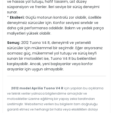
ve hassas yol tutuşu, hafif tasarım, üst düzey
süspansiyon ve frenler. İleri seviye bir sürüş deneyimi
sunar.
*
Eksileri:
Güçlü motorun kontrolü zor olabilir, özellikle
deneyimsiz sürücüler için. Konfor seviyesi sınırlıdır ve
daha çok performansa odaklıdır. Bakım ve yedek parça
maliyetleri yüksek olabilir.
Sonuç:
2012 Tuono V4 R, deneyimli ve yetenekli
sürücüler için mükemmel bir seçimdir. Eğer arıyorsanız
acımasız güç, mükemmel yol tutuşu ve sürüş keyfi
sunan bir motosiklet ise, Tuono V4 R bu beklentileri
karşılayabilir. Ancak, yeni başlayanlar veya konfor
arayanlar için uygun olmayabilir.
2012 model Aprilia Tuono V4 R
için yapılan bu açıklama
ve teknik veriler yalnızca bilgilendirme amaçlıdır ve
motosikletler üzerine eğitilmiş bir yapay zeka tarafından
üretilmiştir. Websitemiz verilen bu bilgilerin tam doğruluğu
garanti etmez ve herhangi bir hata veya eksiklikten dolayı