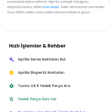
sorumluluk kabul edilmez. Eğer bir yanlışlık olduğunu
düşünüyorsanız, lütfen
bize ulaşın
. Satın alma kararı vermeden
önce lütfen üretici veya yetkili satıcıyla iletişime geçin.
Hızlı İşlemler & Rehber
Aprilia Servis Noktaları Bul
build
Aprilia Ekspertiz Noktaları
verified
Tuono V4 R Yedek Parça Ara
settings
Yedek Parça İlanı Ver
add_shopping_cart