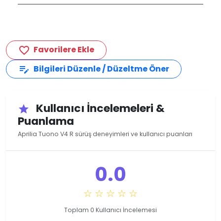
Favorilere Ekle
favorite_border
Bilgileri Düzenle / Düzeltme Öner
edit_note
Kullanıcı İncelemeleri &
star
Puanlama
Aprilia Tuono V4 R sürüş deneyimleri ve kullanıcı puanları
0.0
☆ ☆ ☆ ☆ ☆
Toplam 0 Kullanıcı İncelemesi