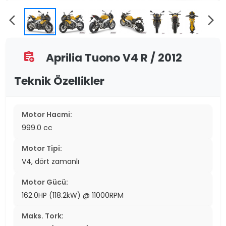
arrow_back_ios
arrow_forward_ios
Aprilia Tuono V4 R / 2012
assignment_add
Teknik Özellikler
Motor Hacmi:
999.0 cc
Motor Tipi:
V4, dört zamanlı
Motor Gücü:
162.0HP (118.2kW) @ 11000RPM
Maks. Tork: