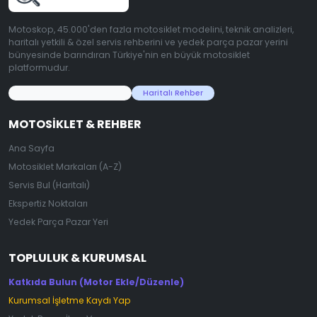
Motoskop, 45.000'den fazla motosiklet modelini, teknik analizleri,
haritalı yetkili & özel servis rehberini ve yedek parça pazar yerini
bünyesinde barındıran Türkiye'nin en büyük motosiklet
platformudur.
45.000+ Motosiklet Verisi
Haritalı Rehber
MOTOSIKLET & REHBER
Ana Sayfa
Motosiklet Markaları (A-Z)
Servis Bul (Haritalı)
Ekspertiz Noktaları
Yedek Parça Pazar Yeri
TOPLULUK & KURUMSAL
Katkıda Bulun (Motor Ekle/Düzenle)
Kurumsal İşletme Kaydı Yap