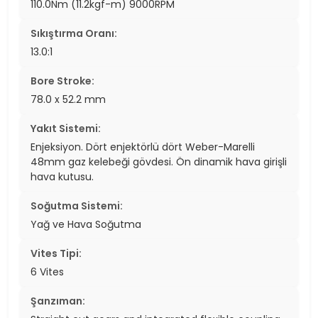
110.0Nm (11.2kgf-m) 9000RPM
Sıkıştırma Oranı:
13.0:1
Bore Stroke:
78.0 x 52.2 mm
Yakıt Sistemi:
Enjeksiyon. Dört enjektörlü dört Weber-Marelli
48mm gaz kelebeği gövdesi. Ön dinamik hava girişli
hava kutusu.
Soğutma Sistemi:
Yağ ve Hava Soğutma
Vites Tipi:
6 Vites
Şanzıman: