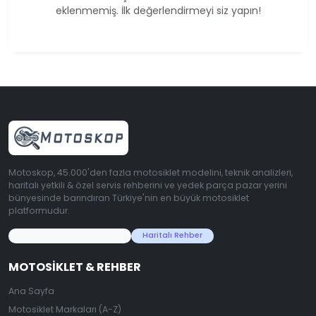
eklenmemiş. İlk değerlendirmeyi siz yapın!
Motoskop, 45.000'den fazla motosiklet modelini, teknik analizleri,
haritalı yetkili & özel servis rehberini ve yedek parça pazar yerini
bünyesinde barındıran Türkiye'nin en büyük motosiklet
platformudur.
45.000+ Motosiklet Verisi
Haritalı Rehber
MOTOSIKLET & REHBER
Ana Sayfa
Motosiklet Markaları (A-Z)