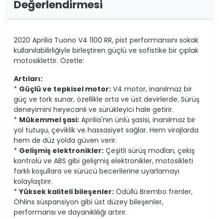
Değerlendirmesi
2020 Aprilia Tuono V4 1100 RR, pist performansını sokak
kullanılabilirliğiyle birleştiren güçlü ve sofistike bir çıplak
motosiklettir. Özetle:
Artıları:
*
Güçlü ve tepkisel motor:
V4 motor, inanılmaz bir
güç ve tork sunar, özellikle orta ve üst devirlerde. Sürüş
deneyimini heyecanlı ve sürükleyici hale getirir.
*
Mükemmel şasi:
Aprilia'nın ünlü şasisi, inanılmaz bir
yol tutuşu, çeviklik ve hassasiyet sağlar. Hem virajlarda
hem de düz yolda güven verir.
*
Gelişmiş elektronikler:
Çeşitli sürüş modları, çekiş
kontrolü ve ABS gibi gelişmiş elektronikler, motosikleti
farklı koşullara ve sürücü becerilerine uyarlamayı
kolaylaştırır.
*
Yüksek kaliteli bileşenler:
Ödüllü Brembo frenler,
Öhlins süspansiyon gibi üst düzey bileşenler,
performansı ve dayanıklılığı artırır.