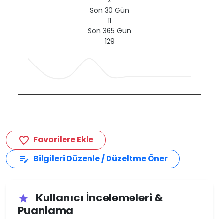
Son 30 Gün
11
Son 365 Gün
129
Favorilere Ekle
favorite_border
Bilgileri Düzenle / Düzeltme Öner
edit_note
Kullanıcı İncelemeleri &
star
Puanlama