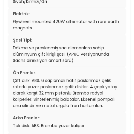
Siyah/Kırmızı/Gri
Elektrik:
Flywheel mounted 420W alternator with rare earth
magnets.
Şasi Tipi:
Dökme ve preslenmiş sac elemanlara sahip
alüminyum çift kirişli şasi. (APRC versiyonunda
Sachs direksiyon amortisörü)
Ön Frenler:
Çift disk. ABS. 6 saplamalı hafif paslanmaz çelik
rotorlu yüzer paslanmaz çelik diskler. 4 çaplı yatay
olarak karşıt 32 mm pistonlu Brembo radyal
kaliperler. Sinterlenmiş balatalar. Eksenel pompalı
ana silindir ve metal örgülü fren hortumları.
Arka Frenler:
Tek disk. ABS. Brembo yüzer kaliper.