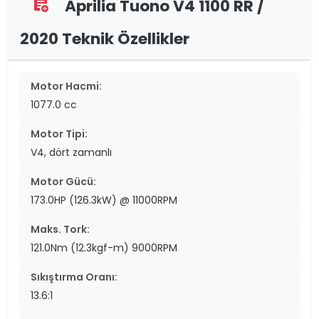
Aprilia Tuono V4 1100 RR /
assignment_add
2020 Teknik Özellikler
Motor Hacmi:
1077.0 cc
Motor Tipi:
V4, dört zamanlı
Motor Gücü:
173.0HP (126.3kW) @ 11000RPM
Maks. Tork:
121.0Nm (12.3kgf-m) 9000RPM
Sıkıştırma Oranı:
13.6:1