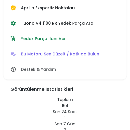
Aprilia Ekspertiz Noktaları
verified
Tuono V4 1100 RR Yedek Parça Ara
settings
Yedek Parça İlanı Ver
add_shopping_cart
Bu Motoru Sen Düzelt / Katkıda Bulun
edit_note
Destek & Yardım
help_outline
Görüntülenme İstatistikleri
Toplam
164
Son 24 Saat
1
Son 7 Gün
2