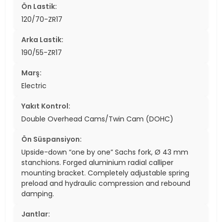
Ön Lastik:
120/70-ZR17
Arka Lastik:
190/55-ZR17
Marş:
Electric
Yakıt Kontrol:
Double Overhead Cams/Twin Cam (DOHC)
Ön Süspansiyon:
Upside-down “one by one” Sachs fork, Ø 43 mm
stanchions. Forged aluminium radial calliper
mounting bracket. Completely adjustable spring
preload and hydraulic compression and rebound
damping.
Jantlar: