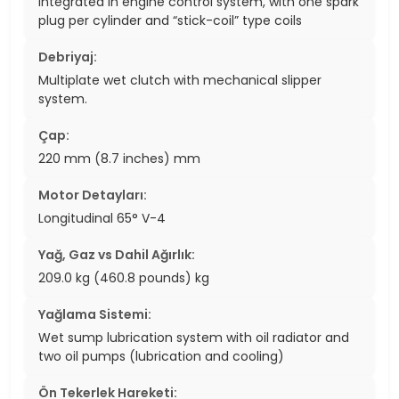
integrated in engine control system, with one spark
plug per cylinder and “stick-coil” type coils
Debriyaj:
Multiplate wet clutch with mechanical slipper
system.
Çap:
220 mm (8.7 inches) mm
Motor Detayları:
Longitudinal 65° V-4
Yağ, Gaz vs Dahil Ağırlık:
209.0 kg (460.8 pounds) kg
Yağlama Sistemi:
Wet sump lubrication system with oil radiator and
two oil pumps (lubrication and cooling)
Ön Tekerlek Hareketi: