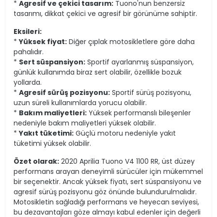
*
Agresif ve çekici tasarım:
Tuono'nun benzersiz
tasarımı, dikkat çekici ve agresif bir görünüme sahiptir.
Eksileri:
*
Yüksek fiyat:
Diğer çıplak motosikletlere göre daha
pahalıdır.
*
Sert süspansiyon:
Sportif ayarlanmış süspansiyon,
günlük kullanımda biraz sert olabilir, özellikle bozuk
yollarda.
*
Agresif sürüş pozisyonu:
Sportif sürüş pozisyonu,
uzun süreli kullanımlarda yorucu olabilir.
*
Bakım maliyetleri:
Yüksek performanslı bileşenler
nedeniyle bakım maliyetleri yüksek olabilir.
*
Yakıt tüketimi:
Güçlü motoru nedeniyle yakıt
tüketimi yüksek olabilir.
Özet olarak:
2020 Aprilia Tuono V4 1100 RR, üst düzey
performans arayan deneyimli sürücüler için mükemmel
bir seçenektir. Ancak yüksek fiyatı, sert süspansiyonu ve
agresif sürüş pozisyonu göz önünde bulundurulmalıdır.
Motosikletin sağladığı performans ve heyecan seviyesi,
bu dezavantajları göze almayı kabul edenler için değerli