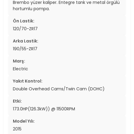
Brembo yüzer kaliper. Entegre tank ve metal örgülü
hortumlu pompa.
Ön Lastik:
120/70-ZR17
Arka Lastik:
190/55-ZR17
Marş:
Electric
Yakıt Kontrol:
Double Overhead Cams/Twin Cam (DOHC)
Etki:
173.0HP(126.3kW)) @ 11500RPM
Model Yılı:
2015