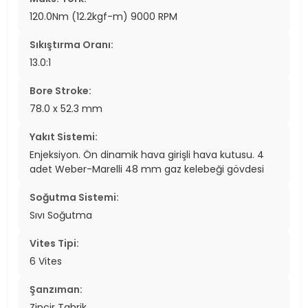
120.0Nm (12.2kgf-m) 9000 RPM
Sıkıştırma Oranı:
13.0:1
Bore Stroke:
78.0 x 52.3 mm
Yakıt Sistemi:
Enjeksiyon. Ön dinamik hava girişli hava kutusu. 4
adet Weber-Marelli 48 mm gaz kelebeği gövdesi
Soğutma Sistemi:
Sıvı Soğutma
Vites Tipi:
6 Vites
Şanzıman:
Zincir Tahrik