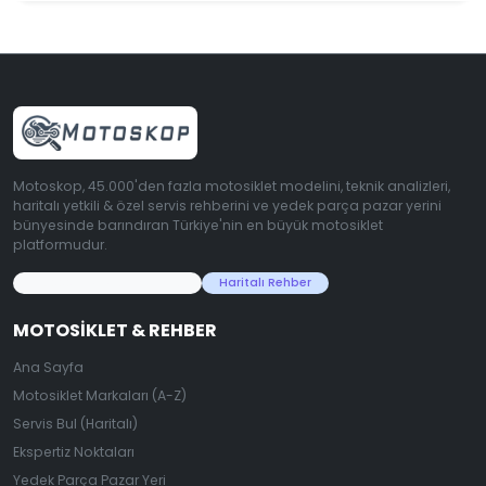
Motoskop, 45.000'den fazla motosiklet modelini, teknik analizleri,
haritalı yetkili & özel servis rehberini ve yedek parça pazar yerini
bünyesinde barındıran Türkiye'nin en büyük motosiklet
platformudur.
45.000+ Motosiklet Verisi
Haritalı Rehber
MOTOSIKLET & REHBER
Ana Sayfa
Motosiklet Markaları (A-Z)
Servis Bul (Haritalı)
Ekspertiz Noktaları
Yedek Parça Pazar Yeri