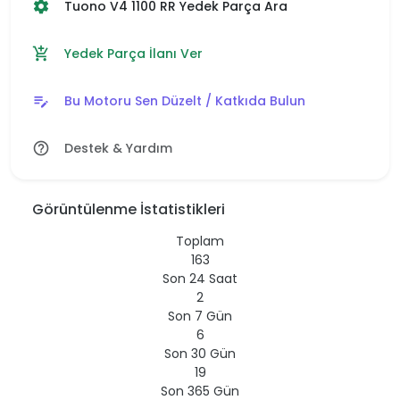
Tuono V4 1100 RR Yedek Parça Ara
settings
Yedek Parça İlanı Ver
add_shopping_cart
Bu Motoru Sen Düzelt / Katkıda Bulun
edit_note
Destek & Yardım
help_outline
Görüntülenme İstatistikleri
Toplam
163
Son 24 Saat
2
Son 7 Gün
6
Son 30 Gün
19
Son 365 Gün