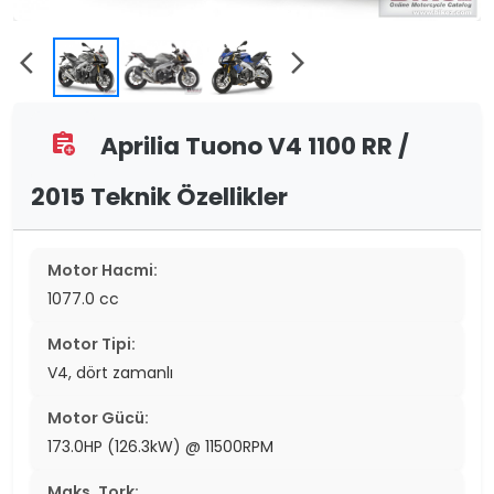
arrow_back_ios
arrow_forward_ios
Aprilia Tuono V4 1100 RR /
assignment_add
2015 Teknik Özellikler
Motor Hacmi:
1077.0 cc
Motor Tipi:
V4, dört zamanlı
Motor Gücü:
173.0HP (126.3kW) @ 11500RPM
Maks. Tork: