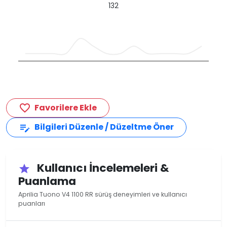
132
Favorilere Ekle
favorite_border
Bilgileri Düzenle / Düzeltme Öner
edit_note
Kullanıcı İncelemeleri &
star
Puanlama
Aprilia Tuono V4 1100 RR sürüş deneyimleri ve kullanıcı
puanları