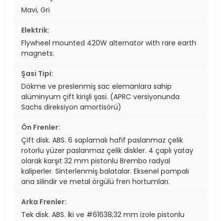
Mavi, Gri
Elektrik:
Flywheel mounted 420W alternator with rare earth
magnets.
Şasi Tipi:
Dökme ve preslenmiş sac elemanlara sahip
alüminyum çift kirişli şasi. (APRC versiyonunda
Sachs direksiyon amortisörü)
Ön Frenler:
Çift disk. ABS. 6 saplamalı hafif paslanmaz çelik
rotorlu yüzer paslanmaz çelik diskler. 4 çaplı yatay
olarak karşıt 32 mm pistonlu Brembo radyal
kaliperler. Sinterlenmiş balatalar. Eksenel pompalı
ana silindir ve metal örgülü fren hortumları.
Arka Frenler:
Tek disk. ABS. İki ve #61638;32 mm izole pistonlu