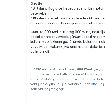
Özetle:
*
Artıları:
Güçlü ve heyecan verici bir motor,
yetenekleri.
*
Eksileri:
Yüksek bakım maliyetleri (iki zamanl
günümüz standartlarına göre güvenlik ve konfor ö
Sonuç:
1990 Aprilia Tuareg 600 Wind, nostaljik 
çekici bir model. Ancak, günümüzdeki modern
kullanım zorluklarını göz önünde bulundurmak 
veya iyi bir mekanikçiye erişimi olan kişiler iç
edilmemeli.
1990 model Aprilia Tuareg 600 Wind
için yapı
amaçlıdır ve motosikletler üzerine eğitilmiş bir yapa
tam doğruluğu garanti etmez ve herhangi bir hata v
yanlışlık olduğunu düşünüyorsanız, lütfen
bize ulaşı
satıcıyla iletişime geçin.