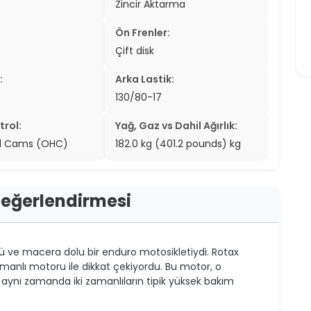
Zincir Aktarma
Ön Frenler:
Çift disk
:
Arka Lastik:
130/80-17
trol:
Yağ, Gaz vs Dahil Ağırlık:
d Cams (OHC)
182.0 kg (401.2 pounds) kg
Değerlendirmesi
ü ve macera dolu bir enduro motosikletiydi. Rotax
i zamanlı motoru ile dikkat çekiyordu. Bu motor, o
aynı zamanda iki zamanlıların tipik yüksek bakım