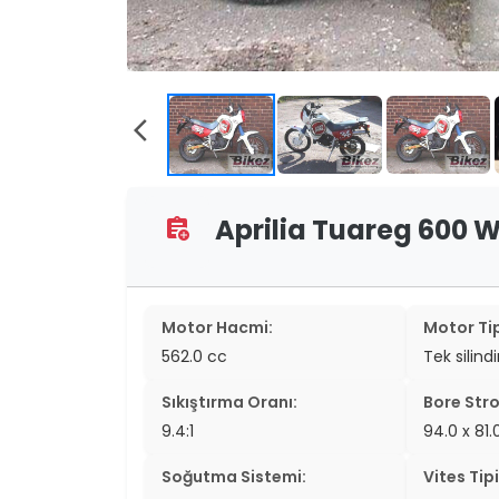
two_wheel
two_wheel
grid_vi
arrow_back_ios
sear
Aprilia Tuareg 600 Wi
assignment_add
Motor Hacmi:
Motor Tip
562.0 cc
Tek silind
Sıkıştırma Oranı:
Bore Stro
9.4:1
94.0 x 81
Soğutma Sistemi:
Vites Tipi