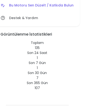
Bu Motoru Sen Düzelt / Katkıda Bulun
edit_note
Destek & Yardım
help_outline
Görüntülenme İstatistikleri
Toplam
135
Son 24 Saat
1
Son 7 Gün
1
Son 30 Gün
7
Son 365 Gün
107