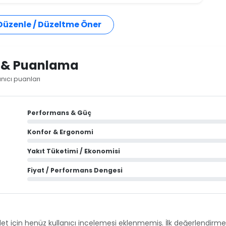
 Düzenle / Düzeltme Öner
i & Puanlama
nıcı puanları
Performans & Güç
Konfor & Ergonomi
Yakıt Tüketimi / Ekonomisi
Fiyat / Performans Dengesi
et için henüz kullanıcı incelemesi eklenmemiş. İlk değerlendirmey