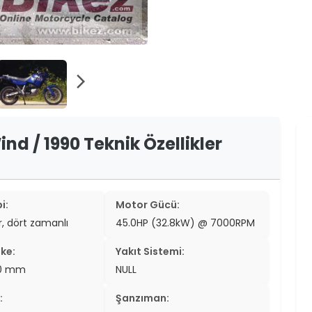
er
er
ew
arrow_forward_ios
ch
nd / 1990 Teknik Özellikler
i:
Motor Gücü:
ir, dört zamanlı
45.0HP (32.8kW) @ 7000RPM
ke:
Yakıt Sistemi:
.0 mm
NULL
:
Şanzıman: