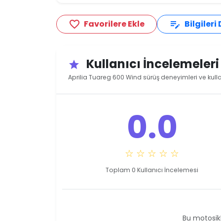
Favorilere Ekle
Bilgileri
favorite_border
edit_note
Kullanıcı İncelemeler
star
Aprilia Tuareg 600 Wind sürüş deneyimleri ve kulla
0.0
☆ ☆ ☆ ☆ ☆
Toplam 0 Kullanıcı İncelemesi
Bu motosikl