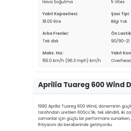
Hava Soğutma
5 Vites
Yakıt Kapasitesi:
Şasi Tipi:
18.00 litre
Bilgi Yok
Arka Frenler:
Ön Lastik
Tek disk
90/90-21
Maks. Hız:
Yakıt Kon
155.0 km/h (96.3 mph) km/h
Overhea
Aprilia Tuareg 600 Wind 
1990 Aprilia Tuareg 600 Wind, döneminin güçl
tarafından üretilen 600cc'lik, tek silindirli, ik
zamanlar için güçlü bir performans sunarken, 
ihtiyacını da beraberinde getiriyordu.