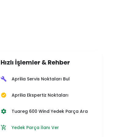
Hızlı İşlemler & Rehber
Aprilia Servis Noktaları Bul
build
Aprilia Ekspertiz Noktaları
verified
Tuareg 600 Wind Yedek Parça Ara
settings
Yedek Parça İlanı Ver
add_shopping_cart