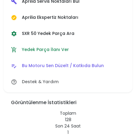
Aprilia Servis Noktaları Bul
build
Aprilia Ekspertiz Noktaları
verified
SXR 50 Yedek Parça Ara
settings
Yedek Parça İlanı Ver
add_shopping_cart
Bu Motoru Sen Düzelt / Katkıda Bulun
edit_note
Destek & Yardım
help_outline
Görüntülenme İstatistikleri
Toplam
128
Son 24 Saat
1