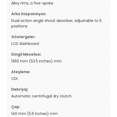
Alloy rims, a five-spoke
Arka Süspansiyon:
Dual action single shock absorber, adjustable to 5
positions
Göstergeler:
LCD dashboard
Dingil Mesafesi:
1360 mm (53.5 inches) mm
Ateşleme:
CDI
Debriyaj:
Automatic centrifugal dry clutch
Çap:
140 mm (5.5 inches) mm