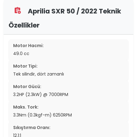
Aprilia SXR 50 / 2022 Teknik
assignment_add
Özellikler
Motor Hacmi:
49.0 cc
Motor Tipi:
Tek silindir, dört zamanlı
Motor Gücü:
3.2HP (2.3kW) @ 7000RPM
Maks. Tork:
3.3Nm (0.3kgf-m) 6250RPM
Sıkıştırma Oranı:
12.1:1