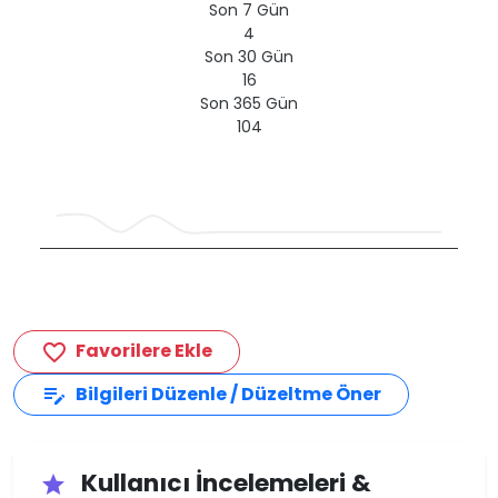
Son 7 Gün
4
Son 30 Gün
16
Son 365 Gün
104
Favorilere Ekle
favorite_border
Bilgileri Düzenle / Düzeltme Öner
edit_note
Kullanıcı İncelemeleri &
star