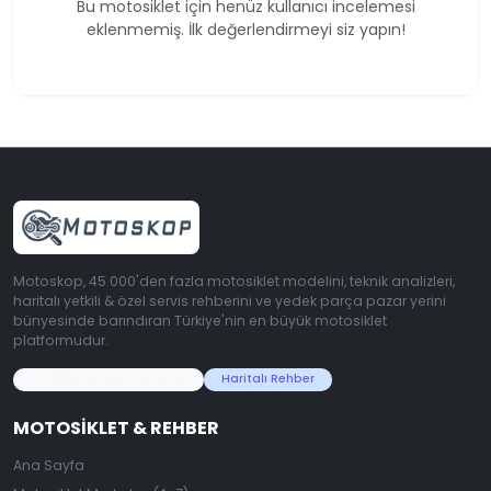
Bu motosiklet için henüz kullanıcı incelemesi
eklenmemiş. İlk değerlendirmeyi siz yapın!
Motoskop, 45.000'den fazla motosiklet modelini, teknik analizleri,
haritalı yetkili & özel servis rehberini ve yedek parça pazar yerini
bünyesinde barındıran Türkiye'nin en büyük motosiklet
platformudur.
45.000+ Motosiklet Verisi
Haritalı Rehber
MOTOSIKLET & REHBER
Ana Sayfa