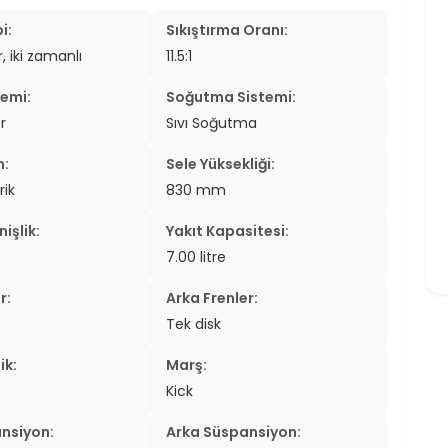
i:
Sıkıştırma Oranı:
r, iki zamanlı
11.5:1
temi:
Soğutma Sistemi:
r
Sıvı Soğutma
n:
Sele Yüksekliği:
rik
830 mm
işlik:
Yakıt Kapasitesi:
7.00 litre
r:
Arka Frenler:
Tek disk
ik:
Marş:
Kick
nsiyon:
Arka Süspansiyon: