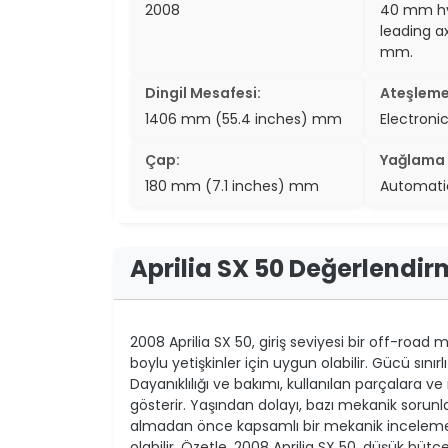
2008
40 mm hyd
leading ax
mm.
Dingil Mesafesi:
Ateşleme
1406 mm (55.4 inches) mm
Electronic
Çap:
Yağlama 
180 mm (7.1 inches) mm
Automati
Aprilia SX 50 Değerlendir
2008 Aprilia SX 50, giriş seviyesi bir off-road 
boylu yetişkinler için uygun olabilir. Gücü sını
Dayanıklılığı ve bakımı, kullanılan parçalara v
gösterir. Yaşından dolayı, bazı mekanik sorunla
almadan önce kapsamlı bir mekanik inceleme 
olabilir. Özetle, 2008 Aprilia SX 50, düşük bütç