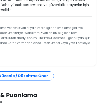
 Daha yüksek performans ve güvenilirlik arayanlar için
elidir.
ama ve teknik veriler yalnızca bilgilendirme amaçlıdır ve
ndan üretilmiştir. Websitemiz verilen bu bilgilerin tam
ksiklikten dolayı sorumluluk kabul edilmez. Eğer bir yanlışlık
 alma kararı vermeden önce lütfen üretici veya yetkili satıcıyla
 Düzenle / Düzeltme Öner
i & Puanlama
rı