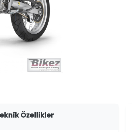
er
er
ew
ch
eknik Özellikler