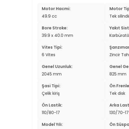
Motor Hacmi:
Motor Tip
49.9 cc
Tek silindi
Bore Stroke:
Yakıt Sis
39.9 x 40.0 mm
Karbüratö
Vites Tipi:
Şanzıma
6 Vites
Zincir Tah
Genel Uzunluk:
Genel Gen
2045 mm
825 mm
Şasi Tipi:
Ön Frenle
Çelik kiriş
Tek disk
Ön Lastik:
Arka Last
110/80-17
130/70-17
Model Yılı:
Ön Süspa