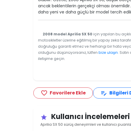
ancak beklentilerin gerçekçi olması önemlidir.
daha yeni ve daha güçlü bir model tercih edilm
2008 model Aprilia SX 50
için yapılan bu açıkl
motosikletler üzerine eğitilmiş bir yapay zeka tarafı
doğruluğu garanti etmez ve herhangi bir hata veya e
olduğunu düşünüyorsanız, lütfen
bize ulaşın
. Satın
iletişime geçin.
Favorilere Ekle
Bilgileri
favorite_border
edit_note
Kullanıcı İncelemeler
star
Aprilia SX 50 sürüş deneyimleri ve kullanıcı puanla