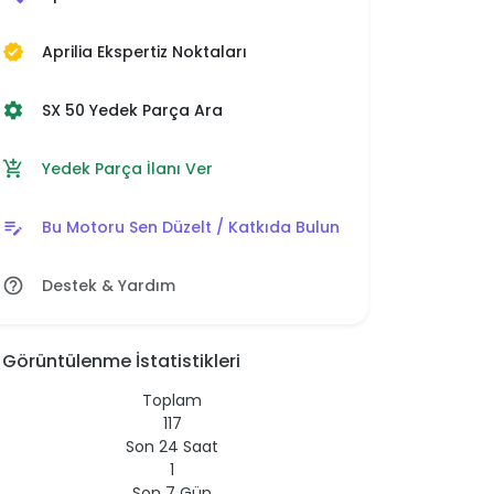
Aprilia Ekspertiz Noktaları
verified
SX 50 Yedek Parça Ara
settings
Yedek Parça İlanı Ver
add_shopping_cart
Bu Motoru Sen Düzelt / Katkıda Bulun
edit_note
Destek & Yardım
help_outline
Görüntülenme İstatistikleri
Toplam
117
Son 24 Saat
1
Son 7 Gün