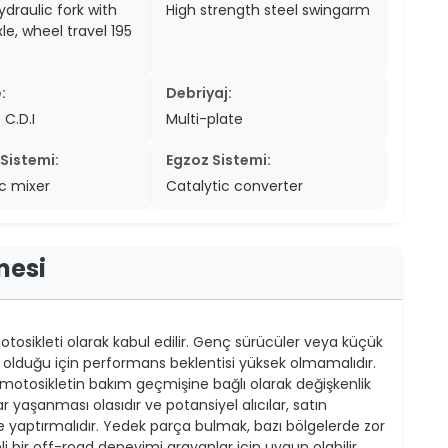
raulic fork with
High strength steel swingarm
le, wheel travel 195
:
Debriyaj:
 C.D.I
Multi-plate
Sistemi:
Egzoz Sistemi:
c mixer
Catalytic converter
mesi
motosikleti olarak kabul edilir. Genç sürücüler veya küçük
rlı olduğu için performans beklentisi yüksek olmamalıdır.
e motosikletin bakım geçmişine bağlı olarak değişkenlik
r yaşanması olasıdır ve potansiyel alıcılar, satın
yaptırmalıdır. Yedek parça bulmak, bazı bölgelerde zor
eli bir off-road deneyimi arayanlar için uygun olabilir