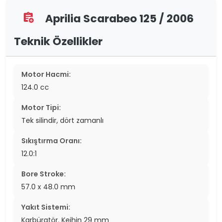
Aprilia Scarabeo 125 / 2006
assignment_add
Teknik Özellikler
Motor Hacmi:
124.0 cc
Motor Tipi:
Tek silindir, dört zamanlı
Sıkıştırma Oranı:
12.0:1
Bore Stroke:
57.0 x 48.0 mm
Yakıt Sistemi:
Karbüratör. Keihin 29 mm