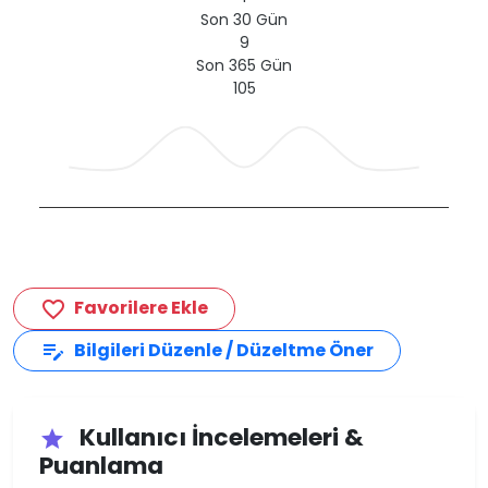
Son 30 Gün
9
Son 365 Gün
105
Favorilere Ekle
favorite_border
Bilgileri Düzenle / Düzeltme Öner
edit_note
Kullanıcı İncelemeleri &
star
Puanlama