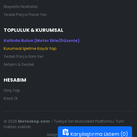
Ekspertiz Noktaları
Yedek Parça Pazar Yeri
TOPLULUK & KURUMSAL
Katkıda Bulun (Motor Ekle/Düzenle)
Kurumsal İşletme Kaydı Yap
Yedek Parça İlanı Ver
İletişim & Destek
HESABIM
Giriş Yap
Kayıt Ol
© 2026
Motoskop.com
- Türkiye'nin Motosiklet Platformu. Tüm
hakları saklıdır.
assignment_add
Karşılaştırma Listem (
0
)
İletişim
|
Gizlilik Politikası