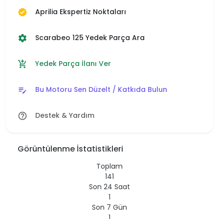
Aprilia Ekspertiz Noktaları
verified
Scarabeo 125 Yedek Parça Ara
settings
Yedek Parça İlanı Ver
add_shopping_cart
Bu Motoru Sen Düzelt / Katkıda Bulun
edit_note
Destek & Yardım
help_outline
Görüntülenme İstatistikleri
Toplam
141
Son 24 Saat
1
Son 7 Gün
1