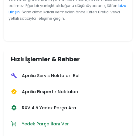
edilmez. Eğer bir yanlışlık olduğunu düşünüyorsanız, lütfen
bize
ulaşın
. Satın alma kararı vermeden önce lütfen üretici veya
yetkili satıcıyla iletişime geçin.
Hızlı İşlemler & Rehber
Aprilia Servis Noktaları Bul
build
Aprilia Ekspertiz Noktaları
verified
RXV 4.5 Yedek Parça Ara
settings
Yedek Parça İlanı Ver
add_shopping_cart