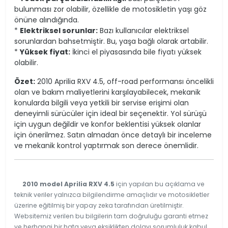
bulunması zor olabilir, özellikle de motosikletin yaşı göz
önüne alındığında.
*
Elektriksel sorunlar:
Bazı kullanıcılar elektriksel
sorunlardan bahsetmiştir. Bu, yaşa bağlı olarak artabilir.
*
Yüksek fiyat:
İkinci el piyasasında bile fiyatı yüksek
olabilir.
Özet:
2010 Aprilia RXV 4.5, off-road performansı öncelikli
olan ve bakım maliyetlerini karşılayabilecek, mekanik
konularda bilgili veya yetkili bir servise erişimi olan
deneyimli sürücüler için ideal bir seçenektir. Yol sürüşü
için uygun değildir ve konfor beklentisi yüksek olanlar
için önerilmez. Satın almadan önce detaylı bir inceleme
ve mekanik kontrol yaptırmak son derece önemlidir.
2010 model Aprilia RXV 4.5
için yapılan bu açıklama ve
teknik veriler yalnızca bilgilendirme amaçlıdır ve motosikletler
üzerine eğitilmiş bir yapay zeka tarafından üretilmiştir.
Websitemiz verilen bu bilgilerin tam doğruluğu garanti etmez
ve herhangi bir hata veya eksiklikten dolayı sorumluluk kabul