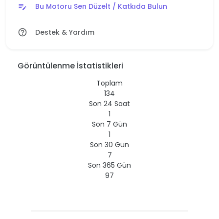
Bu Motoru Sen Düzelt / Katkıda Bulun
edit_note
Destek & Yardım
help_outline
Görüntülenme İstatistikleri
Toplam
134
Son 24 Saat
1
Son 7 Gün
1
Son 30 Gün
7
Son 365 Gün
97