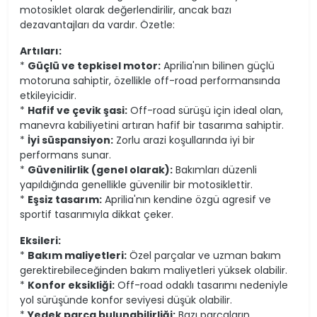
motosiklet olarak değerlendirilir, ancak bazı
dezavantajları da vardır. Özetle:
Artıları:
*
Güçlü ve tepkisel motor:
Aprilia'nın bilinen güçlü
motoruna sahiptir, özellikle off-road performansında
etkileyicidir.
*
Hafif ve çevik şasi:
Off-road sürüşü için ideal olan,
manevra kabiliyetini artıran hafif bir tasarıma sahiptir.
*
İyi süspansiyon:
Zorlu arazi koşullarında iyi bir
performans sunar.
*
Güvenilirlik (genel olarak):
Bakımları düzenli
yapıldığında genellikle güvenilir bir motosiklettir.
*
Eşsiz tasarım:
Aprilia'nın kendine özgü agresif ve
sportif tasarımıyla dikkat çeker.
Eksileri:
*
Bakım maliyetleri:
Özel parçalar ve uzman bakım
gerektirebileceğinden bakım maliyetleri yüksek olabilir.
*
Konfor eksikliği:
Off-road odaklı tasarımı nedeniyle
yol sürüşünde konfor seviyesi düşük olabilir.
*
Yedek parça bulunabilirliği:
Bazı parçaların