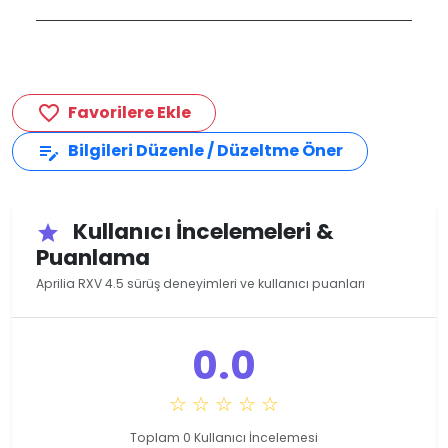
Favorilere Ekle
favorite_border
Bilgileri Düzenle / Düzeltme Öner
edit_note
Kullanıcı İncelemeleri &
star
Puanlama
Aprilia RXV 4.5 sürüş deneyimleri ve kullanıcı puanları
0.0
☆ ☆ ☆ ☆ ☆
Toplam 0 Kullanıcı İncelemesi