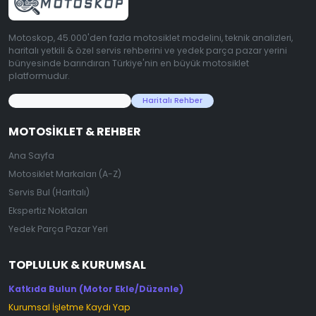
Motoskop, 45.000'den fazla motosiklet modelini, teknik analizleri,
haritalı yetkili & özel servis rehberini ve yedek parça pazar yerini
bünyesinde barındıran Türkiye'nin en büyük motosiklet
platformudur.
45.000+ Motosiklet Verisi
Haritalı Rehber
MOTOSIKLET & REHBER
Ana Sayfa
Motosiklet Markaları (A-Z)
Servis Bul (Haritalı)
Ekspertiz Noktaları
Yedek Parça Pazar Yeri
TOPLULUK & KURUMSAL
Katkıda Bulun (Motor Ekle/Düzenle)
Kurumsal İşletme Kaydı Yap