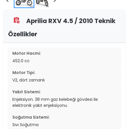
Aprilia RXV 4.5 / 2010 Teknik
assignment_add
Özellikler
Motor Hacmi:
452.0 cc
Motor Tipi:
V2, dört zamanlı
Yakıt Sistemi:
Enjeksiyon. 38 mm gaz kelebeği gövdesi ile
elektronik yakıt enjeksiyonu
Soğutma Sistemi:
Sıvı Soğutma