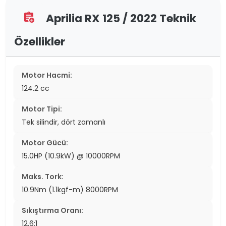
Aprilia RX 125 / 2022 Teknik
assignment_add
Özellikler
Motor Hacmi:
124.2 cc
Motor Tipi:
Tek silindir, dört zamanlı
Motor Gücü:
15.0HP (10.9kW) @ 10000RPM
Maks. Tork:
10.9Nm (1.1kgf-m) 8000RPM
Sıkıştırma Oranı:
12.6:1