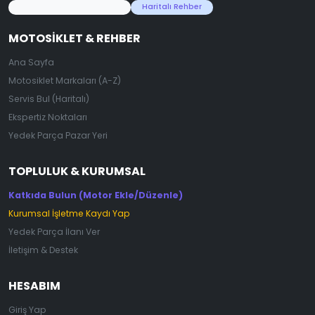
45.000+ Motosiklet Verisi
Haritalı Rehber
MOTOSIKLET & REHBER
Ana Sayfa
Motosiklet Markaları (A-Z)
Servis Bul (Haritalı)
Ekspertiz Noktaları
Yedek Parça Pazar Yeri
TOPLULUK & KURUMSAL
Katkıda Bulun (Motor Ekle/Düzenle)
Kurumsal İşletme Kaydı Yap
Yedek Parça İlanı Ver
İletişim & Destek
HESABIM
Giriş Yap