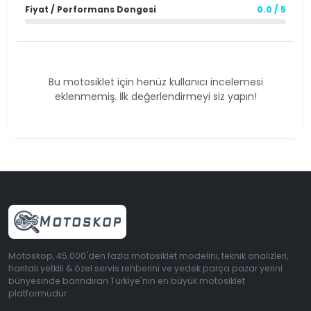
Fiyat / Performans Dengesi
0.0 / 5
Bu motosiklet için henüz kullanıcı incelemesi
eklenmemiş. İlk değerlendirmeyi siz yapın!
Motoskop, 45.000'den fazla motosiklet modelini, teknik analizleri,
haritalı yetkili & özel servis rehberini ve yedek parça pazar yerini
bünyesinde barındıran Türkiye'nin en büyük motosiklet
platformudur.