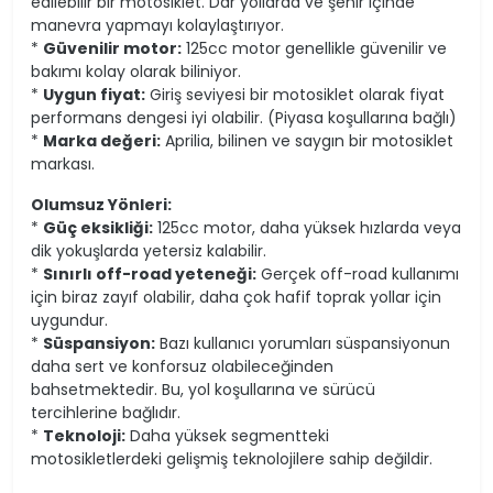
edilebilir bir motosiklet. Dar yollarda ve şehir içinde
manevra yapmayı kolaylaştırıyor.
*
Güvenilir motor:
125cc motor genellikle güvenilir ve
bakımı kolay olarak biliniyor.
*
Uygun fiyat:
Giriş seviyesi bir motosiklet olarak fiyat
performans dengesi iyi olabilir. (Piyasa koşullarına bağlı)
*
Marka değeri:
Aprilia, bilinen ve saygın bir motosiklet
markası.
Olumsuz Yönleri:
*
Güç eksikliği:
125cc motor, daha yüksek hızlarda veya
dik yokuşlarda yetersiz kalabilir.
*
Sınırlı off-road yeteneği:
Gerçek off-road kullanımı
için biraz zayıf olabilir, daha çok hafif toprak yollar için
uygundur.
*
Süspansiyon:
Bazı kullanıcı yorumları süspansiyonun
daha sert ve konforsuz olabileceğinden
bahsetmektedir. Bu, yol koşullarına ve sürücü
tercihlerine bağlıdır.
*
Teknoloji:
Daha yüksek segmentteki
motosikletlerdeki gelişmiş teknolojilere sahip değildir.