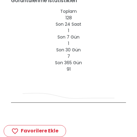
Görüntülenme İstatistikleri
Toplam
128
Son 24 Saat
1
Son 7 Gün
1
Son 30 Gün
7
Son 365 Gün
91
Favorilere Ekle
favorite_border