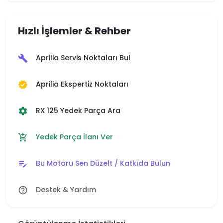
Hızlı İşlemler & Rehber
Aprilia Servis Noktaları Bul
build
Aprilia Ekspertiz Noktaları
verified
RX 125 Yedek Parça Ara
settings
Yedek Parça İlanı Ver
add_shopping_cart
Bu Motoru Sen Düzelt / Katkıda Bulun
edit_note
Destek & Yardım
help_outline