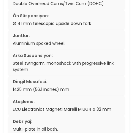
Double Overhead Cams/Twin Cam (DOHC)
Ön Süspansiyon:
Ø 41 mm telescopic upside down fork
Jantlar:
Aluminium spoked wheel.
Arka Süspansiyon:
Steel swingarm, monoshock with progressive link
system
Dingil Mesafesi:
1425 mm (56.1 inches) mm
Ateşleme:
ECU Electronics Magneti Marelli MIUG4 ø 32 mm
Debriyaj:
Multi-plate in oil bath.