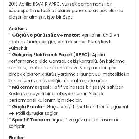
2013 Aprilia RSV4 R APRC, yüksek performanslı bir
süpersport motosiklet olarak genel olarak çok olumlu
eleştiriler almıştır. İşte bir özet:
Artıları:
*
Güçlü ve pürüzsüz V4 motor:
Aprilia'nın ünlü V4
motoru, harika bir güç ve tork sunar. Sürüş keyfi
yüksektir.
*
Gelişmiş Elektronik Paket (APRC):
Aprilia
Performance Ride Control, çekiş kontrolü, ön kaldırma
kontrolü, motor freni kontrolü ve yarış modları gibi
birçok elektronik sürüş yardımcısı sunar. Bu, motosikletin
kontrolünü ve güvenliğini önemli ölçüde artırır.
*
Mükemmel Şasi:
Hafif ve hassas bir şasiye sahiptir.
Keskin ve duyarlı bir direksiyon sunar. Yüksek
performanslı kullanım için idealdir.
*
Güçlü Frenler:
Güçlü ve iyi hissettiren frenler, güvenli
ve etkili duruşlar sağlar.
*
Sportif Tasarım:
Agresif ve göz alıcı bir tasarıma
sahiptir.
Eksileri: