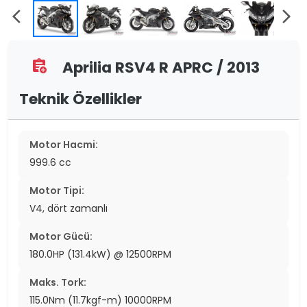
arrow_back_ios
arrow_forward_ios
Aprilia RSV4 R APRC / 2013
assignment_add
Teknik Özellikler
Motor Hacmi:
999.6 cc
Motor Tipi:
V4, dört zamanlı
Motor Gücü:
180.0HP (131.4kW) @ 12500RPM
Maks. Tork:
115.0Nm (11.7kgf-m) 10000RPM