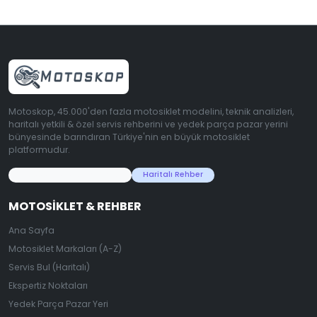
Motoskop, 45.000'den fazla motosiklet modelini, teknik analizleri,
haritalı yetkili & özel servis rehberini ve yedek parça pazar yerini
bünyesinde barındıran Türkiye'nin en büyük motosiklet
platformudur.
45.000+ Motosiklet Verisi
Haritalı Rehber
MOTOSIKLET & REHBER
Ana Sayfa
Motosiklet Markaları (A-Z)
Servis Bul (Haritalı)
Ekspertiz Noktaları
Yedek Parça Pazar Yeri