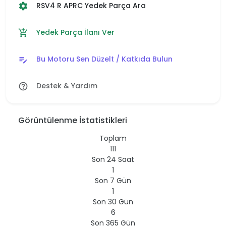
RSV4 R APRC Yedek Parça Ara
settings
Yedek Parça İlanı Ver
add_shopping_cart
Bu Motoru Sen Düzelt / Katkıda Bulun
edit_note
Destek & Yardım
help_outline
Görüntülenme İstatistikleri
Toplam
111
Son 24 Saat
1
Son 7 Gün
1
Son 30 Gün
6
Son 365 Gün