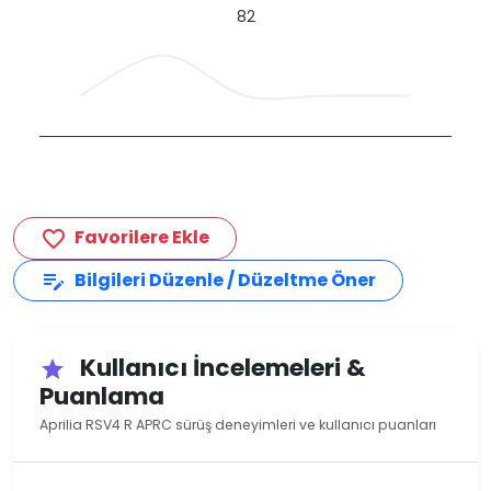
82
Favorilere Ekle
favorite_border
Bilgileri Düzenle / Düzeltme Öner
edit_note
Kullanıcı İncelemeleri &
star
Puanlama
Aprilia RSV4 R APRC sürüş deneyimleri ve kullanıcı puanları