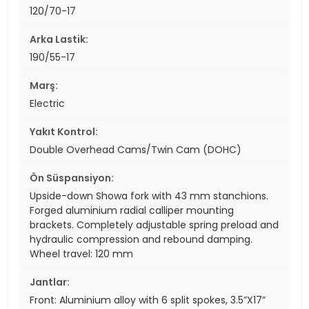
120/70-17
Arka Lastik:
190/55-17
Marş:
Electric
Yakıt Kontrol:
Double Overhead Cams/Twin Cam (DOHC)
Ön Süspansiyon:
Upside-down Showa fork with 43 mm stanchions.
Forged aluminium radial calliper mounting
brackets. Completely adjustable spring preload and
hydraulic compression and rebound damping.
Wheel travel: 120 mm
Jantlar:
Front: Aluminium alloy with 6 split spokes, 3.5”X17”