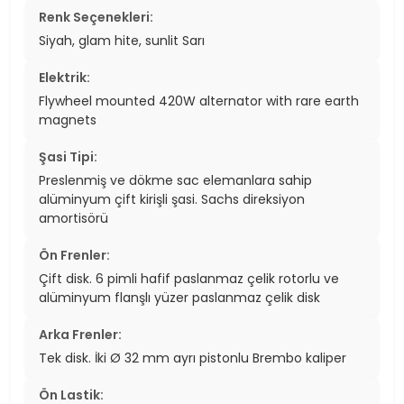
Renk Seçenekleri:
Siyah, glam hite, sunlit Sarı
Elektrik:
Flywheel mounted 420W alternator with rare earth
magnets
Şasi Tipi:
Preslenmiş ve dökme sac elemanlara sahip
alüminyum çift kirişli şasi. Sachs direksiyon
amortisörü
Ön Frenler:
Çift disk. 6 pimli hafif paslanmaz çelik rotorlu ve
alüminyum flanşlı yüzer paslanmaz çelik disk
Arka Frenler:
Tek disk. İki Ø 32 mm ayrı pistonlu Brembo kaliper
Ön Lastik: