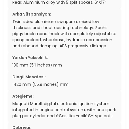
Rear: Aluminium alloy with 5 split spokes, 6”X17”
Arka Süspansiyon:
Twin sided aluminium swingarm; mixed low
thickness and sheet casting technology. Sachs
piggy back monoshock with completely adjustable:
spring preload, wheelbase, hydraulic compression
and rebound damping. APS progressive linkage.
Yerden Yükseklik:
130 mm (5.1 inches) mm
Dingil Mesafesi:
1420 mm (55.9 inches) mm
Ateşleme:
Magneti Marelli digital electronic ignition system
integrated in engine control system, with one spark
plug per cylinder and â€œstick-coilâ€-type coils
Debriyaj: