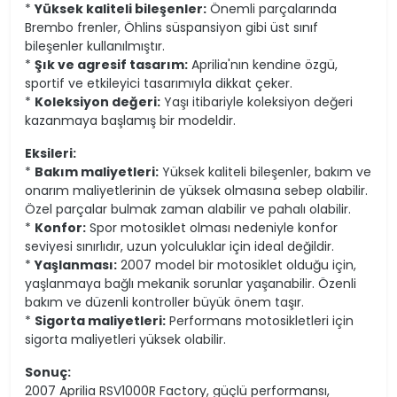
*
Yüksek kaliteli bileşenler:
Önemli parçalarında
Brembo frenler, Öhlins süspansiyon gibi üst sınıf
bileşenler kullanılmıştır.
*
Şık ve agresif tasarım:
Aprilia'nın kendine özgü,
sportif ve etkileyici tasarımıyla dikkat çeker.
*
Koleksiyon değeri:
Yaşı itibariyle koleksiyon değeri
kazanmaya başlamış bir modeldir.
Eksileri:
*
Bakım maliyetleri:
Yüksek kaliteli bileşenler, bakım ve
onarım maliyetlerinin de yüksek olmasına sebep olabilir.
Özel parçalar bulmak zaman alabilir ve pahalı olabilir.
*
Konfor:
Spor motosiklet olması nedeniyle konfor
seviyesi sınırlıdır, uzun yolculuklar için ideal değildir.
*
Yaşlanması:
2007 model bir motosiklet olduğu için,
yaşlanmaya bağlı mekanik sorunlar yaşanabilir. Özenli
bakım ve düzenli kontroller büyük önem taşır.
*
Sigorta maliyetleri:
Performans motosikletleri için
sigorta maliyetleri yüksek olabilir.
Sonuç:
2007 Aprilia RSV1000R Factory, güçlü performansı,