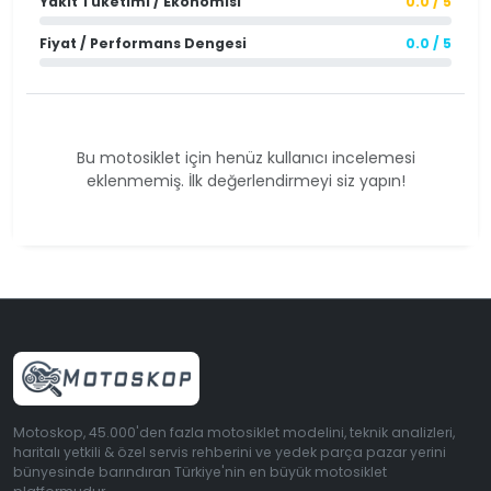
Yakıt Tüketimi / Ekonomisi
0.0 / 5
Fiyat / Performans Dengesi
0.0 / 5
Bu motosiklet için henüz kullanıcı incelemesi
eklenmemiş. İlk değerlendirmeyi siz yapın!
Motoskop, 45.000'den fazla motosiklet modelini, teknik analizleri,
haritalı yetkili & özel servis rehberini ve yedek parça pazar yerini
bünyesinde barındıran Türkiye'nin en büyük motosiklet