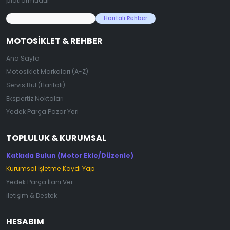
platformudur.
45.000+ Motosiklet Verisi
Haritalı Rehber
MOTOSIKLET & REHBER
Ana Sayfa
Motosiklet Markaları (A-Z)
Servis Bul (Haritalı)
Ekspertiz Noktaları
Yedek Parça Pazar Yeri
TOPLULUK & KURUMSAL
Katkıda Bulun (Motor Ekle/Düzenle)
Kurumsal İşletme Kaydı Yap
Yedek Parça İlanı Ver
İletişim & Destek
HESABIM