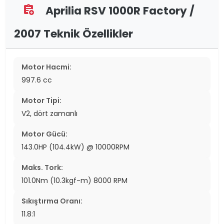
Aprilia RSV 1000R Factory /
assignment_add
2007 Teknik Özellikler
Motor Hacmi:
997.6 cc
Motor Tipi:
V2, dört zamanlı
Motor Gücü:
143.0HP (104.4kW) @ 10000RPM
Maks. Tork:
101.0Nm (10.3kgf-m) 8000 RPM
Sıkıştırma Oranı:
11.8:1