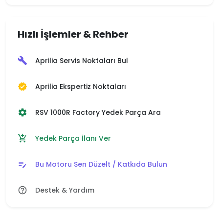
Hızlı İşlemler & Rehber
Aprilia Servis Noktaları Bul
build
Aprilia Ekspertiz Noktaları
verified
RSV 1000R Factory Yedek Parça Ara
settings
Yedek Parça İlanı Ver
add_shopping_cart
Bu Motoru Sen Düzelt / Katkıda Bulun
edit_note
Destek & Yardım
help_outline