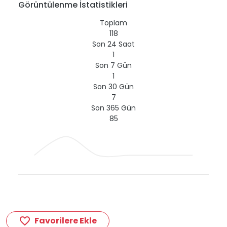
Görüntülenme İstatistikleri
Toplam
118
Son 24 Saat
1
Son 7 Gün
1
Son 30 Gün
7
Son 365 Gün
85
Favorilere Ekle
favorite_border