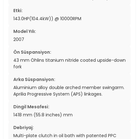
Etki:
143.0HP(104.4kW)) @ 10000RPM
Model Yılı:
2007
Ön Süspansiyon:
43 mm Öhlins titanium nitride coated upside-down
fork
Arka Süspansiyon:
Aluminium alloy double arched member swingarm.
Aprilia Progressive System (APS) linkages.
Dingil Mesafesi:
1418 mm (55.8 inches) mm
Debriyaj:
Multi-plate clutch in oil bath with patented PPC