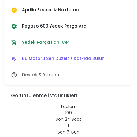
Aprilia Ekspertiz Noktaları
verified
Pegaso 600 Yedek Parça Ara
settings
Yedek Parça İlanı Ver
add_shopping_cart
Bu Motoru Sen Düzelt / Katkıda Bulun
edit_note
Destek & Yardım
help_outline
Görüntülenme İstatistikleri
Toplam
109
Son 24 Saat
1
Son 7 Gün