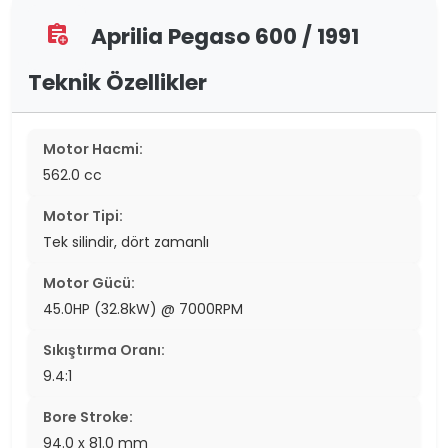
Aprilia Pegaso 600 / 1991
assignment_add
Teknik Özellikler
Motor Hacmi:
562.0 cc
Motor Tipi:
Tek silindir, dört zamanlı
Motor Gücü:
45.0HP (32.8kW) @ 7000RPM
Sıkıştırma Oranı:
9.4:1
Bore Stroke:
94.0 x 81.0 mm