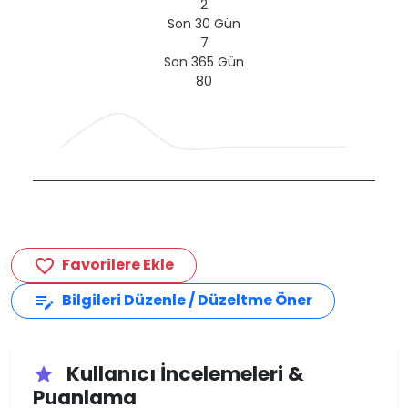
2
Son 30 Gün
7
Son 365 Gün
80
Favorilere Ekle
favorite_border
Bilgileri Düzenle / Düzeltme Öner
edit_note
Kullanıcı İncelemeleri &
star
Puanlama