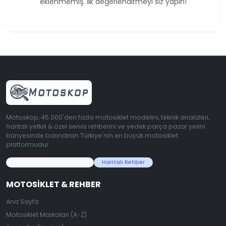
eklenmemiş. İlk değerlendirmeyi siz yapın!
Motoskop, 45.000'den fazla motosiklet modelini, teknik analizleri,
haritalı yetkili & özel servis rehberini ve yedek parça pazar yerini
bünyesinde barındıran Türkiye'nin en büyük motosiklet
platformudur.
45.000+ Motosiklet Verisi
Haritalı Rehber
MOTOSIKLET & REHBER
Ana Sayfa
Motosiklet Markaları (A-Z)