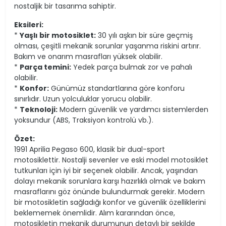
nostaljik bir tasarıma sahiptir.
Eksileri:
*
Yaşlı bir motosiklet:
30 yılı aşkın bir süre geçmiş
olması, çeşitli mekanik sorunlar yaşanma riskini artırır.
Bakım ve onarım masrafları yüksek olabilir.
*
Parça temini:
Yedek parça bulmak zor ve pahalı
olabilir.
*
Konfor:
Günümüz standartlarına göre konforu
sınırlıdır. Uzun yolculuklar yorucu olabilir.
*
Teknoloji:
Modern güvenlik ve yardımcı sistemlerden
yoksundur (ABS, Traksiyon kontrolü vb.).
Özet:
1991 Aprilia Pegaso 600, klasik bir dual-sport
motosiklettir. Nostalji sevenler ve eski model motosiklet
tutkunları için iyi bir seçenek olabilir. Ancak, yaşından
dolayı mekanik sorunlara karşı hazırlıklı olmak ve bakım
masraflarını göz önünde bulundurmak gerekir. Modern
bir motosikletin sağladığı konfor ve güvenlik özelliklerini
beklememek önemlidir. Alım kararından önce,
motosikletin mekanik durumunun detaylı bir şekilde