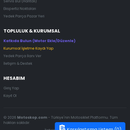
Servis Bul (Haritalı)
Ekspertiz Noktaları
Yedek Parça Pazar Yeri
TOPLULUK & KURUMSAL
Katkıda Bulun (Motor Ekle/Düzenle)
Kurumsal İşletme Kaydı Yap
Yedek Parça İlanı Ver
İletişim & Destek
HESABIM
Giriş Yap
Kayıt Ol
© 2026
Motoskop.com
- Türkiye'nin Motosiklet Platformu. Tüm
hakları saklıdır.
assignment_add
Karşılaştırma Listem (
0
)