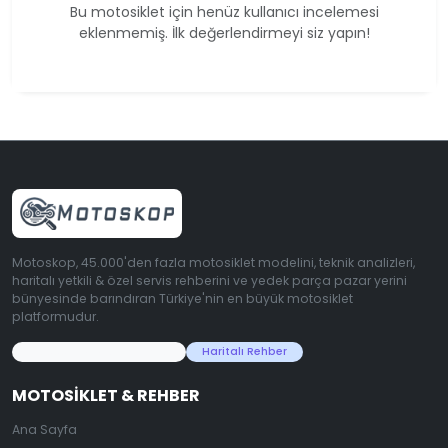
Bu motosiklet için henüz kullanıcı incelemesi
eklenmemiş. İlk değerlendirmeyi siz yapın!
Motoskop, 45.000'den fazla motosiklet modelini, teknik analizleri,
haritalı yetkili & özel servis rehberini ve yedek parça pazar yerini
bünyesinde barındıran Türkiye'nin en büyük motosiklet
platformudur.
45.000+ Motosiklet Verisi
Haritalı Rehber
MOTOSIKLET & REHBER
Ana Sayfa