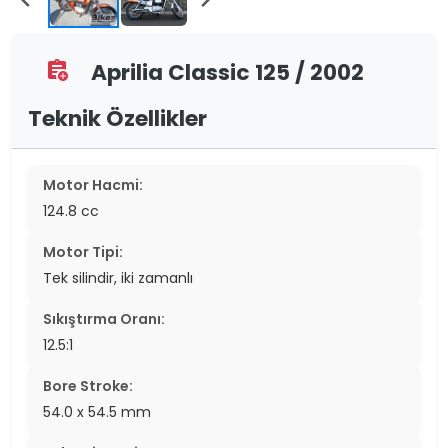
Aprilia Classic 125 / 2002
assignment_add
Teknik Özellikler
Motor Hacmi:
124.8 cc
Motor Tipi:
Tek silindir, iki zamanlı
Sıkıştırma Oranı:
12.5:1
Bore Stroke:
54.0 x 54.5 mm