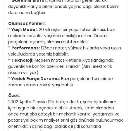
*
Güvenilir Motor:
Aprilia motorları genel olarak
dayanıklılıklarıyla bilinir, ancak yaşına bağlı olarak bakım
durumuna bağlıdır.
Olumsuz Yönleri:
*
Yaşlı Model:
20 yılı aşkın bir yaşa sahip olması, bazı
mekanik sorunlar yaşama olasılığını artırır. Önemli
parçaların aşınmış olması muhtemeldir.
*
Performans:
125cc motor, yüksek hızlarda veya uzun
yolculuklarda yetersiz kalabilir.
*
Teknoloji:
Modern motosikletlerle kıyaslandığında,
güvenlik ve konfor özellikleri sınırlıdır (ABS, elektronik
aksam vs. yok).
*
Yedek Parça Durumu:
Bazı parçaların temininde
zaman zaman zorluk yaşanabilir.
Özet:
2002 Aprilia Classic 125, bütçe dostu, şehir içi kullanım
için uygun bir seçenek olabilir. Ancak, satın almadan
önce mutlaka detaylı bir mekanik kontrol yaptırmak ve
potansiyel bakım maliyetlerini göz önünde bulundurmak
önemlidir. Yaşına bağlı olarak çeşitli sorunlarla