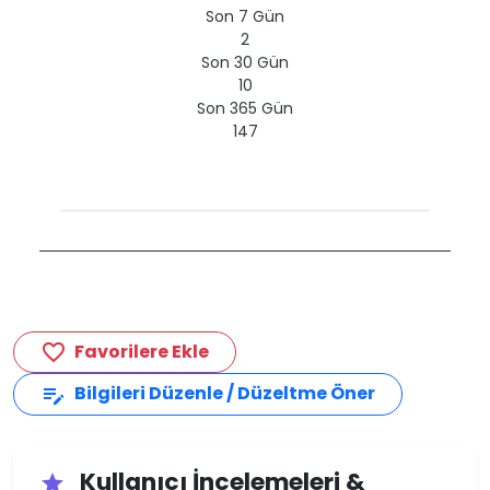
Son 7 Gün
2
Son 30 Gün
10
Son 365 Gün
147
Favorilere Ekle
favorite_border
Bilgileri Düzenle / Düzeltme Öner
edit_note
Kullanıcı İncelemeleri &
star