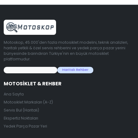
Motoskop, 45.000'den fazla motosiklet modelini, teknik analizleri,
haritalı yetkili & özel servis rehberini ve yedek parça pazar yerini
bünyesinde barındıran Türkiye'nin en büyük motosiklet
platformudur.
45.000+ Motosiklet Verisi
Haritalı Rehber
MOTOSIKLET & REHBER
Ana Sayfa
Motosiklet Markaları (A-Z)
Servis Bul (Haritalı)
Ekspertiz Noktaları
Yedek Parça Pazar Yeri