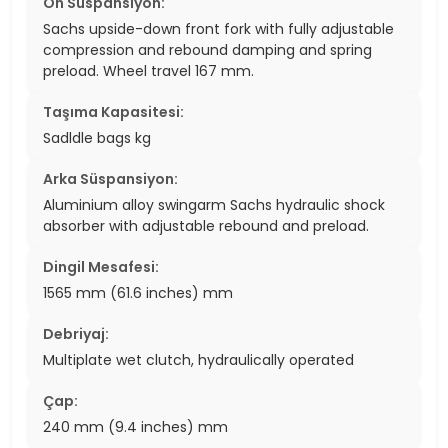
Ön Süspansiyon:
Sachs upside-down front fork with fully adjustable
compression and rebound damping and spring
preload. Wheel travel 167 mm.
Taşıma Kapasitesi:
Sadldle bags kg
Arka Süspansiyon:
Aluminium alloy swingarm Sachs hydraulic shock
absorber with adjustable rebound and preload.
Dingil Mesafesi:
1565 mm (61.6 inches) mm
Debriyaj:
Multiplate wet clutch, hydraulically operated
Çap:
240 mm (9.4 inches) mm