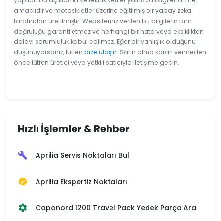
yapılan bu açıklama ve teknik veriler yalnızca bilgilendirme
amaçlıdır ve motosikletler üzerine eğitilmiş bir yapay zeka
tarafından üretilmiştir. Websitemiz verilen bu bilgilerin tam
doğruluğu garanti etmez ve herhangi bir hata veya eksiklikten
dolayı sorumluluk kabul edilmez. Eğer bir yanlışlık olduğunu
düşünüyorsanız, lütfen
bize ulaşın
. Satın alma kararı vermeden
önce lütfen üretici veya yetkili satıcıyla iletişime geçin.
Hızlı İşlemler & Rehber
Aprilia Servis Noktaları Bul
build
Aprilia Ekspertiz Noktaları
verified
Caponord 1200 Travel Pack Yedek Parça Ara
settings