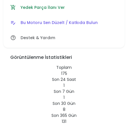
Yedek Parça İlanı Ver
add_shopping_cart
Bu Motoru Sen Düzelt / Katkıda Bulun
edit_note
Destek & Yardım
help_outline
Görüntülenme İstatistikleri
Toplam
175
Son 24 Saat
1
Son 7 Gün
1
Son 30 Gün
8
Son 365 Gün
131