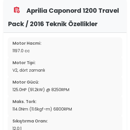
Aprilia Caponord 1200 Travel
assignment_add
Pack / 2016 Teknik Özellikler
Motor Hacmi:
1197.0 cc
Motor Tipi:
V2, dört zamanlı
Motor Gücü:
125.0HP (91.2kW) @ 8250RPM
Maks. Tork:
114.0Nm (11.6kgf-m) 6800RPM
Sıkıştırma Oranı:
12.0:1