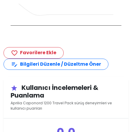
Favorilere Ekle
favorite_border
Bilgileri Düzenle / Düzeltme Öner
edit_note
Kullanıcı İncelemeleri &
star
Puanlama
Aprilia Caponord 1200 Travel Pack sürüş deneyimleri ve
kullanıcı puanları