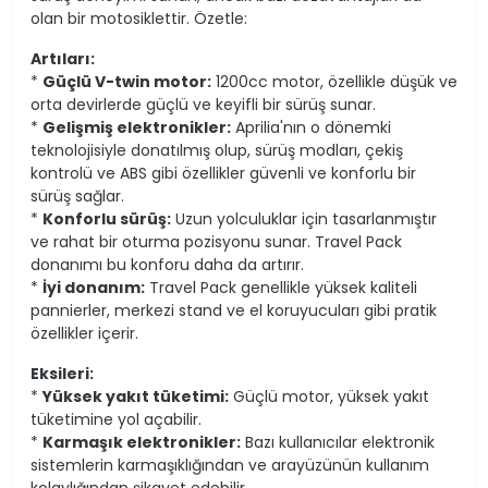
olan bir motosiklettir. Özetle:
Artıları:
*
Güçlü V-twin motor:
1200cc motor, özellikle düşük ve
orta devirlerde güçlü ve keyifli bir sürüş sunar.
*
Gelişmiş elektronikler:
Aprilia'nın o dönemki
teknolojisiyle donatılmış olup, sürüş modları, çekiş
kontrolü ve ABS gibi özellikler güvenli ve konforlu bir
sürüş sağlar.
*
Konforlu sürüş:
Uzun yolculuklar için tasarlanmıştır
ve rahat bir oturma pozisyonu sunar. Travel Pack
donanımı bu konforu daha da artırır.
*
İyi donanım:
Travel Pack genellikle yüksek kaliteli
pannierler, merkezi stand ve el koruyucuları gibi pratik
özellikler içerir.
Eksileri:
*
Yüksek yakıt tüketimi:
Güçlü motor, yüksek yakıt
tüketimine yol açabilir.
*
Karmaşık elektronikler:
Bazı kullanıcılar elektronik
sistemlerin karmaşıklığından ve arayüzünün kullanım
kolaylığından şikayet edebilir.