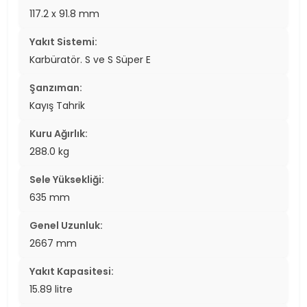
117.2 x 91.8 mm
Yakıt Sistemi:
Karbüratör. S ve S Süper E
Şanzıman:
Kayış Tahrik
Kuru Ağırlık:
288.0 kg
Sele Yüksekliği:
635 mm
Genel Uzunluk:
2667 mm
Yakıt Kapasitesi:
15.89 litre