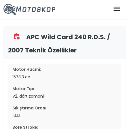
menu
APC Wild Card 240 R.D.S. /
assignment_add
2007 Teknik Özellikler
Motor Hacmi:
1573.3 cc
Motor Tipi:
V2, dört zamanlı
Sıkıştırma Oranı:
10.1:1
Bore Stroke: