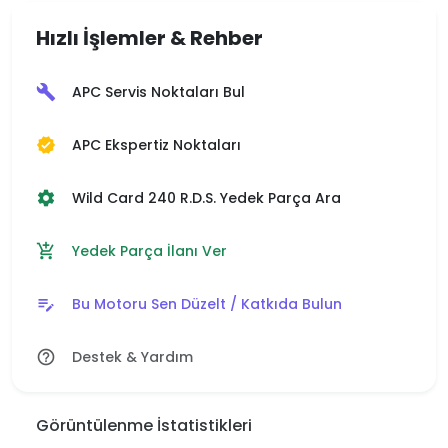
Hızlı İşlemler & Rehber
APC Servis Noktaları Bul
build
APC Ekspertiz Noktaları
verified
Wild Card 240 R.D.S. Yedek Parça Ara
settings
Yedek Parça İlanı Ver
add_shopping_cart
Bu Motoru Sen Düzelt / Katkıda Bulun
edit_note
Destek & Yardım
help_outline
Görüntülenme İstatistikleri