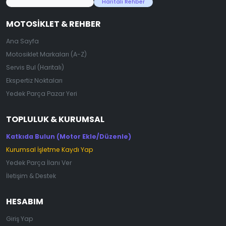
45.000+ Motosiklet Verisi
Haritalı Rehber
MOTOSIKLET & REHBER
Ana Sayfa
Motosiklet Markaları (A-Z)
Servis Bul (Haritalı)
Ekspertiz Noktaları
Yedek Parça Pazar Yeri
TOPLULUK & KURUMSAL
Katkıda Bulun (Motor Ekle/Düzenle)
Kurumsal İşletme Kaydı Yap
Yedek Parça İlanı Ver
İletişim & Destek
HESABIM
Giriş Yap