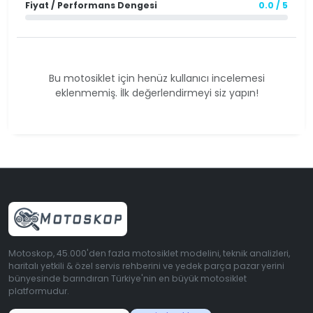
Fiyat / Performans Dengesi
0.0 / 5
Bu motosiklet için henüz kullanıcı incelemesi
eklenmemiş. İlk değerlendirmeyi siz yapın!
Motoskop, 45.000'den fazla motosiklet modelini, teknik analizleri,
haritalı yetkili & özel servis rehberini ve yedek parça pazar yerini
bünyesinde barındıran Türkiye'nin en büyük motosiklet
platformudur.