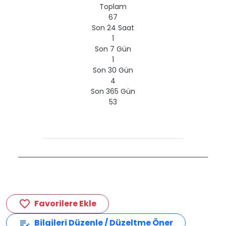
Toplam
67
Son 24 Saat
1
Son 7 Gün
1
Son 30 Gün
4
Son 365 Gün
53
Favorilere Ekle
favorite_border
Bilgileri Düzenle / Düzeltme Öner
edit_note