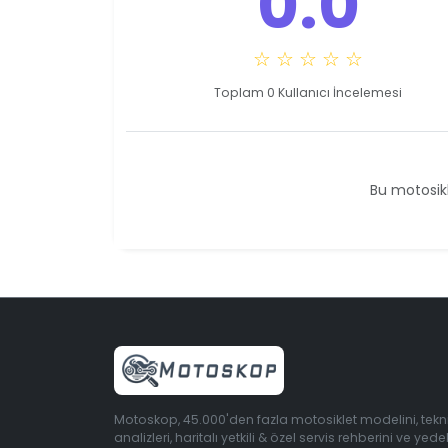
0.0
☆ ☆ ☆ ☆ ☆
Toplam 0 Kullanıcı İncelemesi
Bu motosikl
Motoskop, 45.000'den fazla motosiklet modelini, tekn
analizleri, haritalı yetkili & özel servis rehberini ve yede