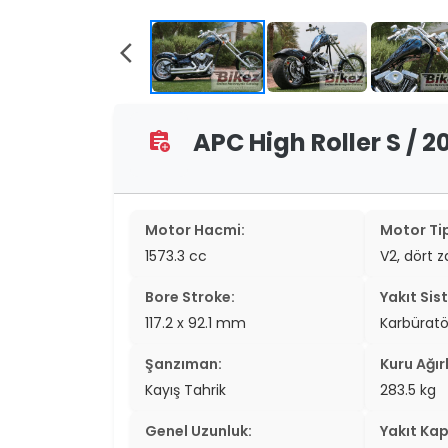
two_wheel
two_wheel
arrow_back_ios
grid_vi
APC High Roller S / 20
assignment_add
sear
Motor Hacmi:
Motor Tip
1573.3 cc
V2, dört 
Bore Stroke:
Yakıt Sis
117.2 x 92.1 mm
Karbüratör
Şanzıman:
Kuru Ağırl
Kayış Tahrik
283.5 kg
Genel Uzunluk:
Yakıt Kap