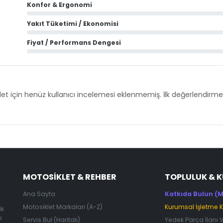
Konfor & Ergonomi
Yakıt Tüketimi / Ekonomisi
Fiyat / Performans Dengesi
et için henüz kullanıcı incelemesi eklenmemiş. İlk değerlendirmey
MOTOSIKLET & REHBER
TOPLULUK & 
Ana Sayfa
Katkıda Bulun (M
Motosiklet Markaları (A-Z)
Kurumsal İşletme 
ik
k
Servis Bul (Haritalı)
Yedek Parça İlanı 