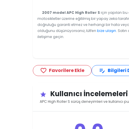
2007 model APC High Roller S
için yapılan bu 
motosikletler üzerine eğitilmiş bir yapay zeka tarafı
doğruluğu garanti etmez ve herhangi bir hata veya e
olduğunu düşünüyorsanız, lütfen
bize ulaşın
. Satın
iletişime geçin.
Favorilere Ekle
Bilgileri
favorite_border
edit_note
Kullanıcı İncelemeler
star
APC High Roller S sürüş deneyimleri ve kullanıcı pu