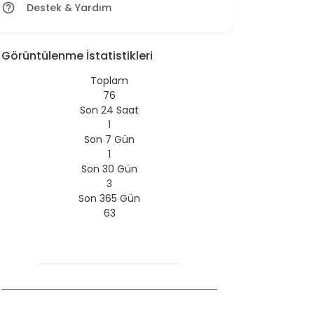
Destek & Yardım
help_outline
Görüntülenme İstatistikleri
Toplam
76
Son 24 Saat
1
Son 7 Gün
1
Son 30 Gün
3
Son 365 Gün
63