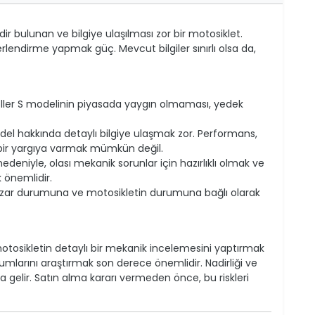
r bulunan ve bilgiye ulaşılması zor bir motosiklet.
rlendirme yapmak güç. Mevcut bilgiler sınırlı olsa da,
oller S modelinin piyasada yaygın olmaması, yedek
el hakkında detaylı bilgiye ulaşmak zor. Performans,
in bir yargıya varmak mümkün değil.
deniyle, olası mekanik sorunlar için hazırlıklı olmak ve
 önemlidir.
 pazar durumuna ve motosikletin durumuna bağlı olarak
otosikletin detaylı bir mekanik incelemesini yaptırmak
larını araştırmak son derece önemlidir. Nadirliği ve
mına gelir. Satın alma kararı vermeden önce, bu riskleri