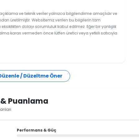
açıklama ve teknik veriler yalnızca bilgilendirme amaçlıdır ve
ndan üretilmiştir. Websitemiz verilen bu bilgilerin tam
ksiklikten dolayı sorumluluk kabul edilmez. Eğer bir yanlışlık
 alma kararı vermeden önce lütfen üretici veya yetkili satıcıyla
 Düzenle / Düzeltme Öner
i & Puanlama
anları
Performans & Güç