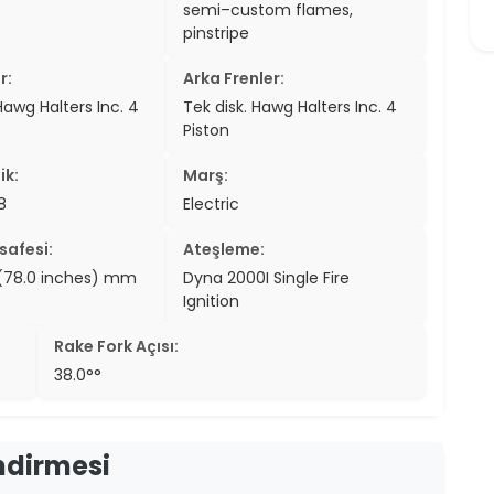
semi–custom flames,
pinstripe
r:
Arka Frenler:
Hawg Halters Inc. 4
Tek disk. Hawg Halters Inc. 4
Piston
ik:
Marş:
8
Electric
safesi:
Ateşleme:
(78.0 inches) mm
Dyna 2000I Single Fire
Ignition
Rake Fork Açısı:
38.0°°
ndirmesi