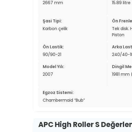
2667 mm
15.89 litre
Şasi Tipi:
Ön Frenle
Karbon çelik
Tek disk. 
Piston
Ön Lastik:
Arka Last
90/90-21
240/40-1
Model Yılı:
Dingil Me
2007
1981 mm 
Egzoz Sistemi:
Chambermaid “Bub”
APC High Roller S Değerle