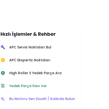
Hızlı İşlemler & Rehber
APC Servis Noktaları Bul
build
APC Ekspertiz Noktaları
verified
High Roller S Yedek Parça Ara
settings
Yedek Parça İlanı Ver
add_shopping_cart
Bu Motoru Sen Düzelt / Katkıda Bulun
edit_note