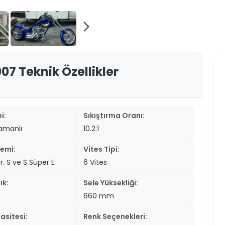
er
er
arrow_forward_ios
ew
07 Teknik Özellikler
ch
i:
Sıkıştırma Oranı:
zamanlı
10.2:1
temi:
Vites Tipi:
. S ve S Süper E
6 Vites
ık:
Sele Yüksekliği:
660 mm
asitesi:
Renk Seçenekleri: