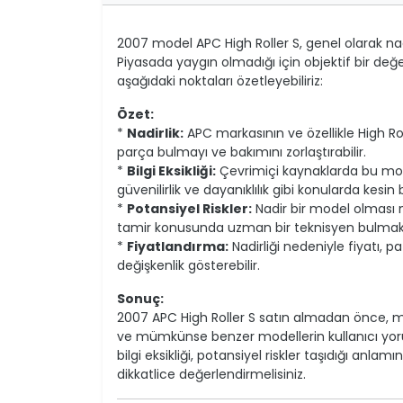
2007 model APC High Roller S, genel olarak nadi
Piyasada yaygın olmadığı için objektif bir değe
aşağıdaki noktaları özetleyebiliriz:
Özet:
*
Nadirlik:
APC markasının ve özellikle High R
parça bulmayı ve bakımını zorlaştırabilir.
*
Bilgi Eksikliği:
Çevrimiçi kaynaklarda bu mod
güvenilirlik ve dayanıklılık gibi konularda kes
*
Potansiyel Riskler:
Nadir bir model olması ne
tamir konusunda uzman bir teknisyen bulmak
*
Fiyatlandırma:
Nadirliği nedeniyle fiyatı,
değişkenlik gösterebilir.
Sonuç:
2007 APC High Roller S satın almadan önce, m
ve mümkünse benzer modellerin kullanıcı yorum
bilgi eksikliği, potansiyel riskler taşıdığı anla
dikkatlice değerlendirmelisiniz.