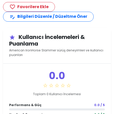
Favorilere Ekle
favorite_border
Bilgileri Düzenle / Düzeltme Öner
edit_note
Kullanıcı İncelemeleri &
star
Puanlama
American IronHorse Slammer sürüş deneyimleri ve kullanıcı
puanları
0.0
☆ ☆ ☆ ☆ ☆
Toplam 0 Kullanıcı İncelemesi
Performans & Güç
0.0 / 5