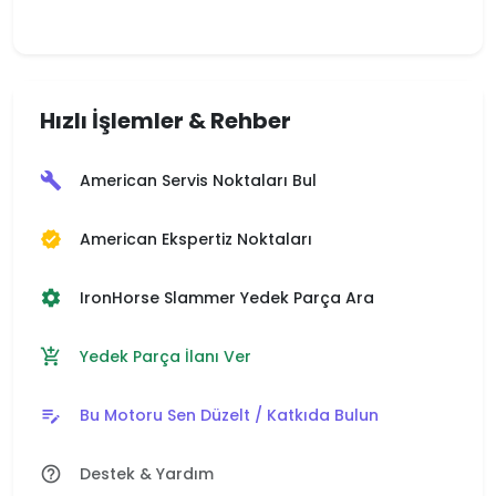
Hızlı İşlemler & Rehber
American Servis Noktaları Bul
build
American Ekspertiz Noktaları
verified
IronHorse Slammer Yedek Parça Ara
settings
Yedek Parça İlanı Ver
add_shopping_cart
Bu Motoru Sen Düzelt / Katkıda Bulun
edit_note
Destek & Yardım
help_outline