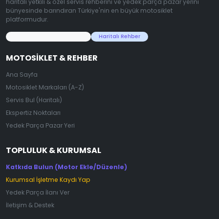
haritalı yetkili & özel servis rehberini ve yedek parça pazar yerini
bünyesinde barındıran Türkiye'nin en büyük motosiklet
platformudur.
45.000+ Motosiklet Verisi
Haritalı Rehber
MOTOSIKLET & REHBER
Ana Sayfa
Motosiklet Markaları (A-Z)
Servis Bul (Haritalı)
Ekspertiz Noktaları
Yedek Parça Pazar Yeri
TOPLULUK & KURUMSAL
Katkıda Bulun (Motor Ekle/Düzenle)
Kurumsal İşletme Kaydı Yap
Yedek Parça İlanı Ver
İletişim & Destek