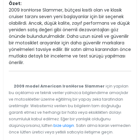
Özet:
2009 IronHorse Slammer, bütçesi kısıtlı olan ve klasik
cruiser tarzını seven yeni başlayanlar için bir seçenek
olabilirdi. Ancak, düşük kalite, zayıf performans ve düşük
yeniden satış değeri gibi önemli dezavantajları göz
önünde bulundurulmalıdır. Daha uzun süreli ve güvenilir
bir motosiklet arayanlar için daha güvenilir markalara
yönelmeleri tavsiye edilir. Bir satın alma kararından önce
mutlaka detaylı bir inceleme ve test sürüşü yapılması
önerilir.
2009 model American IronHorse Slammer
için yapılan
bu açıklama ve teknik veriler yalnızca bilgilendirme amaçlıdır
ve motosikletler üzerine eğitilmiş bir yapay zeka tarafından
üretilmiştir. Websitemiz verilen bu bilgilerin tam doğruluğu
garanti etmez ve herhangi bir hata veya eksiklikten dolayı
sorumluluk kabul edilmez. Eğer bir yanlışlık olduğunu
düşünüyorsanız, lütfen
bize ulaşın
. Satın alma kararı vermeden
önce lütfen üretici veya yetkili satıcıyla iletişime geçin.