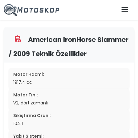
menu
American IronHorse Slammer
assignment_add
/ 2009 Teknik Özellikler
Motor Hacmi:
1917.4 cc
Motor Tipi:
V2, dört zamanlı
Sıkıştırma Oranı:
10.2:1
Yakıt Sistemi: