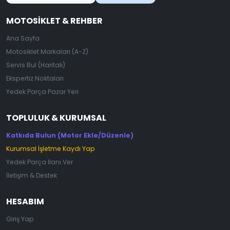
MOTOSIKLET & REHBER
Ana Sayfa
Motosiklet Markaları (A-Z)
Servis Bul (Haritalı)
Ekspertiz Noktaları
Yedek Parça Pazar Yeri
TOPLULUK & KURUMSAL
Katkıda Bulun (Motor Ekle/Düzenle)
Kurumsal İşletme Kaydı Yap
Yedek Parça İlanı Ver
İletişim & Destek
HESABIM
Giriş Yap