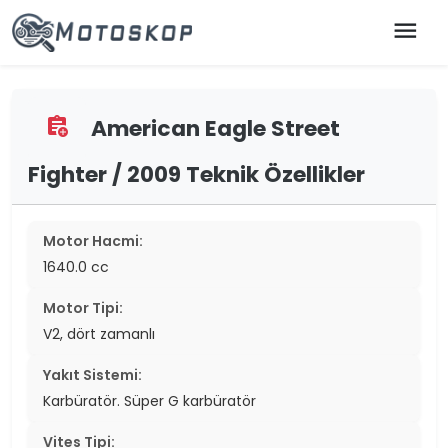
menu
American Eagle Street
assignment_add
Fighter / 2009 Teknik Özellikler
Motor Hacmi:
1640.0 cc
Motor Tipi:
V2, dört zamanlı
Yakıt Sistemi:
Karbüratör. Süper G karbüratör
Vites Tipi: