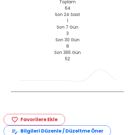
Toplam
64
Son 24 Saat
1
Son 7 Gün
3
Son 30 Gün
8
Son 365 Gün
52
Favorilere Ekle
favorite_border
Bilgileri Düzenle / Düzeltme Öner
edit_note