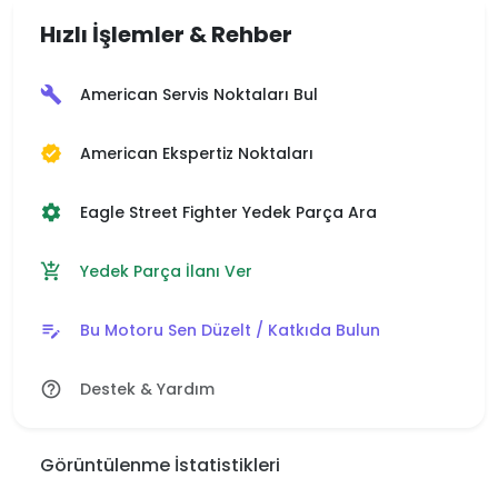
Hızlı İşlemler & Rehber
American Servis Noktaları Bul
build
American Ekspertiz Noktaları
verified
Eagle Street Fighter Yedek Parça Ara
settings
Yedek Parça İlanı Ver
add_shopping_cart
Bu Motoru Sen Düzelt / Katkıda Bulun
edit_note
Destek & Yardım
help_outline
Görüntülenme İstatistikleri