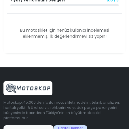
Fiyat / Performans Dengesi
0.0 / 5
Bu motosiklet için henüz kullanıcı incelemesi
eklenmemiş. İlk değerlendirmeyi siz yapın!
Motoskop, 45.000'den fazla motosiklet modelini, teknik analizleri,
haritalı yetkili & özel servis rehberini ve yedek parça pazar yerini
bünyesinde barındıran Türkiye'nin en büyük motosiklet
platformudur.
45.000+ Motosiklet Verisi
Haritalı Rehber