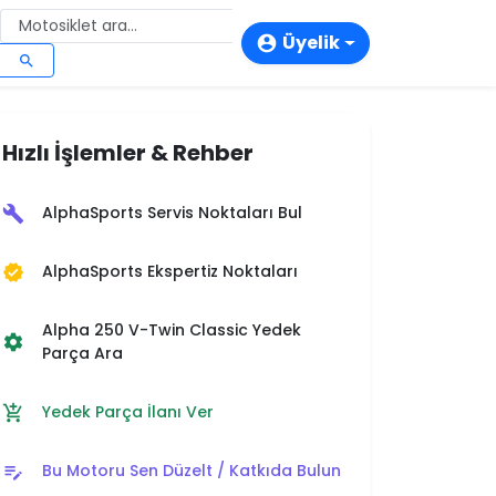
Üyelik
account_circle
search
login
person_add
Hızlı İşlemler & Rehber
storefront
AlphaSports Servis Noktaları Bul
build
AlphaSports Ekspertiz Noktaları
verified
Alpha 250 V-Twin Classic Yedek
settings
Parça Ara
Yedek Parça İlanı Ver
add_shopping_cart
Bu Motoru Sen Düzelt / Katkıda Bulun
edit_note