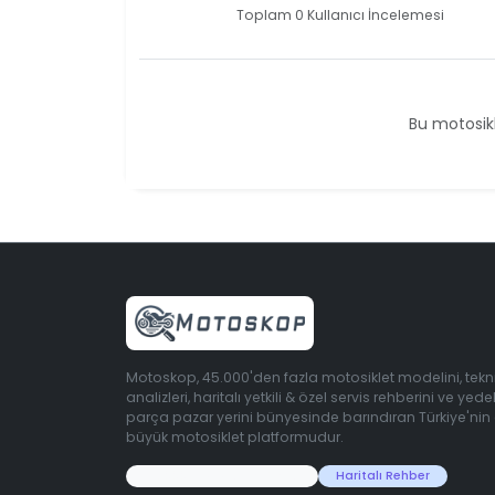
Toplam 0 Kullanıcı İncelemesi
Bu motosikl
Motoskop, 45.000'den fazla motosiklet modelini, tekn
analizleri, haritalı yetkili & özel servis rehberini ve yede
parça pazar yerini bünyesinde barındıran Türkiye'nin
büyük motosiklet platformudur.
45.000+ Motosiklet Verisi
Haritalı Rehber