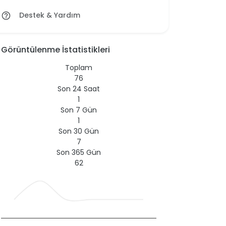
Destek & Yardım
help_outline
Görüntülenme İstatistikleri
Toplam
76
Son 24 Saat
1
Son 7 Gün
1
Son 30 Gün
7
Son 365 Gün
62