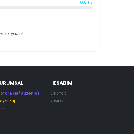
0.0 / 5
i siz yapın!
KURUMSAL
HESABIM
otor Ekle/Düzenle)
Giriş Yap
Kaydı Yap
Kayıt Ol
Ver