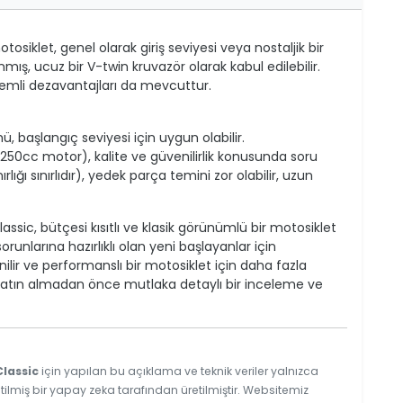
siklet, genel olarak giriş seviyesi veya nostaljik bir
ış, ucuz bir V-twin kruvazör olarak kabul edilebilir.
nemli dezavantajları da mevcuttur.
, başlangıç seviyesi için uygun olabilir.
 (250cc motor), kalite ve güvenilirlik konusunda soru
lığı sınırlıdır), yedek parça temini zor olabilir, uzun
sic, bütçesi kısıtlı ve klasik görünümlü bir motosiklet
runlarına hazırlıklı olan yeni başlayanlar için
ilir ve performanslı bir motosiklet için daha fazla
 Satın almadan önce mutlaka detaylı bir inceleme ve
lassic
için yapılan bu açıklama ve teknik veriler yalnızca
tilmiş bir yapay zeka tarafından üretilmiştir. Websitemiz