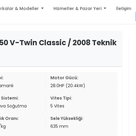
rkalar & Modeller
Hizmetler & Pazar Yeri
İletişim
build
0 V-Twin Classic / 2008 Teknik
er
settings
er
add_circle
er
i:
Motor Gücü:
er
zamanlı
28.0HP (20.4kW)
er
Sistemi:
Vites Tipi:
er
ava Soğutma
5 Vites
er
ık Oranı:
Sele Yüksekliği:
/kg
635 mm
er