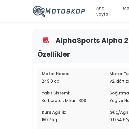
Ana
Ma
Sayfa
AlphaSports Alpha 25
assignment_add
two_wheel
two_wheel
Özellikler
two_wheel
Motor Hacmi:
Motor Tip
two_wheel
249.0 cc
V2, dört 
two_wheel
Yakıt Sistemi:
Soğutma 
two_wheel
Karbüratör. Mikuni BDS
Yağ ve H
two_wheel
Kuru Ağırlık:
Güç/Ağırl
159.7 kg
0.1754 HP
two_wheel