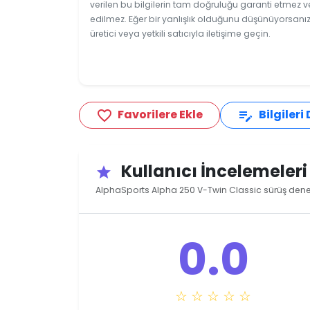
verilen bu bilgilerin tam doğruluğu garanti etmez v
edilmez. Eğer bir yanlışlık olduğunu düşünüyorsanız
üretici veya yetkili satıcıyla iletişime geçin.
Favorilere Ekle
Bilgileri
favorite_border
edit_note
Kullanıcı İncelemeler
star
AlphaSports Alpha 250 V-Twin Classic sürüş deney
0.0
☆ ☆ ☆ ☆ ☆