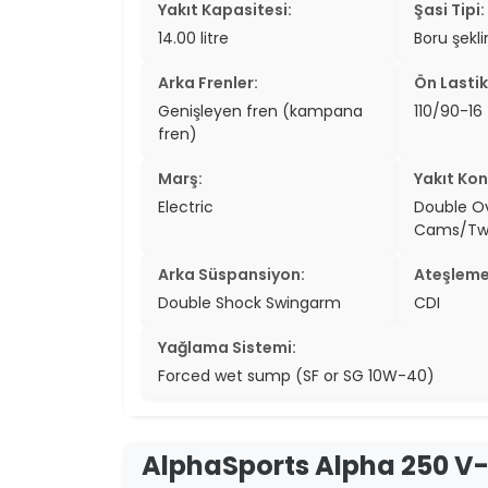
Yakıt Kapasitesi:
Şasi Tipi:
two_wheel
14.00 litre
Boru şekli
two_wheel
Arka Frenler:
Ön Lastik
Genişleyen fren (kampana
110/90-16
grid_vi
fren)
sear
Marş:
Yakıt Kon
Electric
Double O
Cams/Tw
Arka Süspansiyon:
Ateşleme
Double Shock Swingarm
CDI
Yağlama Sistemi:
Forced wet sump (SF or SG 10W-40)
AlphaSports Alpha 250 V-