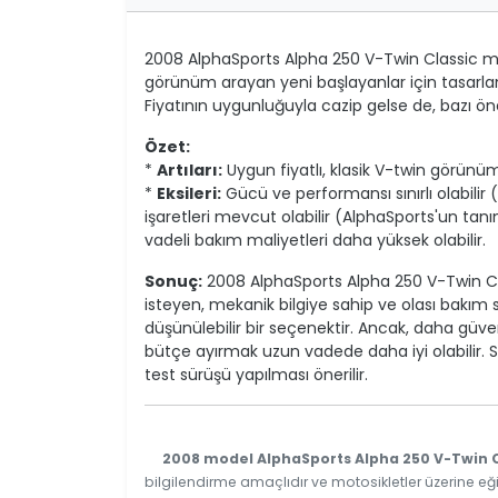
2008 AlphaSports Alpha 250 V-Twin Classic moto
görünüm arayan yeni başlayanlar için tasarlanm
Fiyatının uygunluğuyla cazip gelse de, bazı ö
Özet:
*
Artıları:
Uygun fiyatlı, klasik V-twin görünümü
*
Eksileri:
Gücü ve performansı sınırlı olabilir
işaretleri mevcut olabilir (AlphaSports'un tanınır
vadeli bakım maliyetleri daha yüksek olabilir.
Sonuç:
2008 AlphaSports Alpha 250 V-Twin Clas
isteyen, mekanik bilgiye sahip ve olası bakım so
düşünülebilir bir seçenektir. Ancak, daha güven
bütçe ayırmak uzun vadede daha iyi olabilir.
test sürüşü yapılması önerilir.
2008 model AlphaSports Alpha 250 V-Twin C
bilgilendirme amaçlıdır ve motosikletler üzerine eği