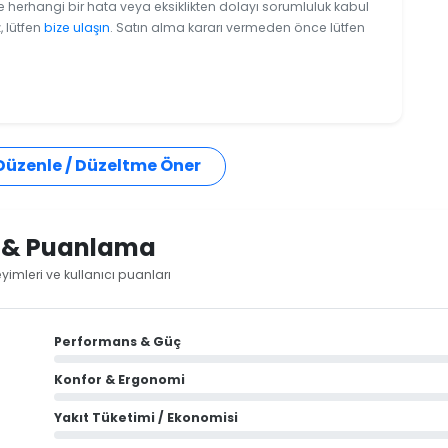
e herhangi bir hata veya eksiklikten dolayı sorumluluk kabul
, lütfen
bize ulaşın
. Satın alma kararı vermeden önce lütfen
 Düzenle / Düzeltme Öner
i & Puanlama
imleri ve kullanıcı puanları
Performans & Güç
Konfor & Ergonomi
Yakıt Tüketimi / Ekonomisi