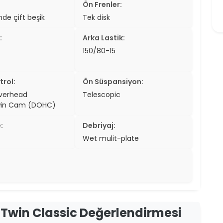
Ön Frenler:
er
nde çift beşik
Tek disk
er
:
Arka Lastik:
150/80-15
ew
ch
trol:
Ön Süspansiyon:
verhead
Telescopic
in Cam (DOHC)
:
Debriyaj:
Wet mulit-plate
Twin Classic Değerlendirmesi