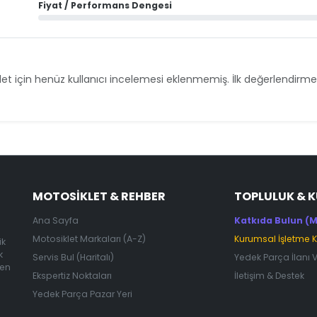
Fiyat / Performans Dengesi
et için henüz kullanıcı incelemesi eklenmemiş. İlk değerlendirmey
MOTOSIKLET & REHBER
TOPLULUK & 
Ana Sayfa
Katkıda Bulun (M
Motosiklet Markaları (A-Z)
Kurumsal İşletme 
ik
k
Servis Bul (Haritalı)
Yedek Parça İlanı 
 en
Ekspertiz Noktaları
İletişim & Destek
Yedek Parça Pazar Yeri