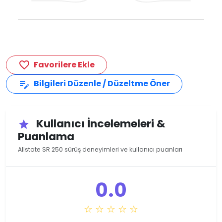
Favorilere Ekle
favorite_border
Bilgileri Düzenle / Düzeltme Öner
edit_note
Kullanıcı İncelemeleri &
star
Puanlama
Allstate SR 250 sürüş deneyimleri ve kullanıcı puanları
0.0
☆ ☆ ☆ ☆ ☆