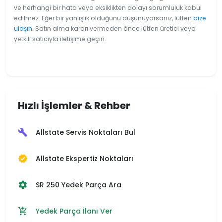
ve herhangi bir hata veya eksiklikten dolayı sorumluluk kabul
edilmez. Eğer bir yanlışlık olduğunu düşünüyorsanız, lütfen
bize
ulaşın
. Satın alma kararı vermeden önce lütfen üretici veya
yetkili satıcıyla iletişime geçin.
Hızlı İşlemler & Rehber
Allstate Servis Noktaları Bul
build
Allstate Ekspertiz Noktaları
verified
SR 250 Yedek Parça Ara
settings
Yedek Parça İlanı Ver
add_shopping_cart