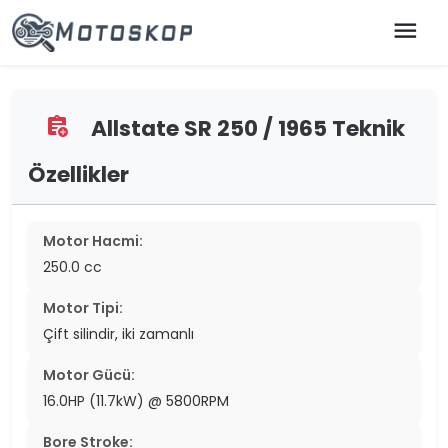
menu
Allstate SR 250 / 1965 Teknik
assignment_add
Özellikler
Motor Hacmi:
250.0 cc
Motor Tipi:
Çift silindir, iki zamanlı
Motor Gücü:
16.0HP (11.7kW) @ 5800RPM
Bore Stroke: