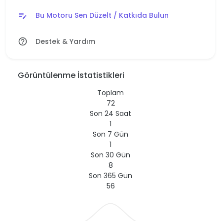
Bu Motoru Sen Düzelt / Katkıda Bulun
edit_note
Destek & Yardım
help_outline
Görüntülenme İstatistikleri
Toplam
72
Son 24 Saat
1
Son 7 Gün
1
Son 30 Gün
8
Son 365 Gün
56