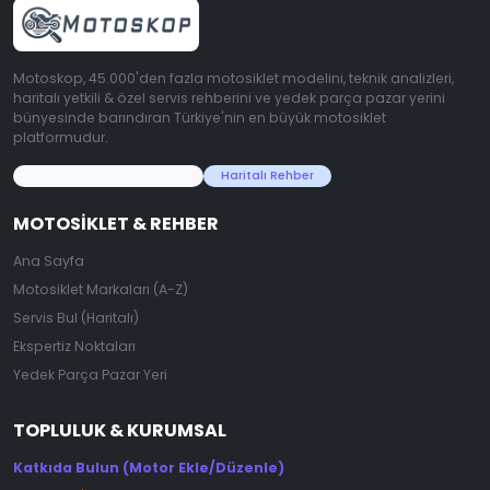
Motoskop, 45.000'den fazla motosiklet modelini, teknik analizleri,
haritalı yetkili & özel servis rehberini ve yedek parça pazar yerini
bünyesinde barındıran Türkiye'nin en büyük motosiklet
platformudur.
45.000+ Motosiklet Verisi
Haritalı Rehber
MOTOSIKLET & REHBER
Ana Sayfa
Motosiklet Markaları (A-Z)
Servis Bul (Haritalı)
Ekspertiz Noktaları
Yedek Parça Pazar Yeri
TOPLULUK & KURUMSAL
Katkıda Bulun (Motor Ekle/Düzenle)