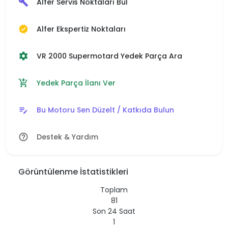
Alfer Servis Noktaları Bul
build
Alfer Ekspertiz Noktaları
verified
VR 2000 Supermotard Yedek Parça Ara
settings
Yedek Parça İlanı Ver
add_shopping_cart
Bu Motoru Sen Düzelt / Katkıda Bulun
edit_note
Destek & Yardım
help_outline
Görüntülenme İstatistikleri
Toplam
81
Son 24 Saat
1