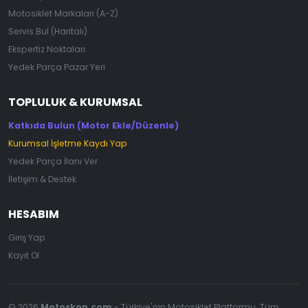
Motosiklet Markaları (A-Z)
Servis Bul (Haritalı)
Ekspertiz Noktaları
Yedek Parça Pazar Yeri
TOPLULUK & KURUMSAL
Katkıda Bulun (Motor Ekle/Düzenle)
Kurumsal İşletme Kaydı Yap
Yedek Parça İlanı Ver
İletişim & Destek
HESABIM
Giriş Yap
Kayıt Ol
© 2026
Motoskop.com
- Türkiye'nin Motosiklet Platformu. Tüm