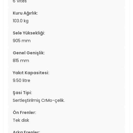
6 Vites
Kuru Ağırlık:
103.0 kg
Sele Yüksekliği:
905 mm
Genel Genişlik:
815 mm
Yakıt Kapasitesi:
9.50 litre
Şasi Tipi:
Sertleştirilmiş CrMo-çelik.
Ön Frenler:
Tek disk
Arka Frenler: