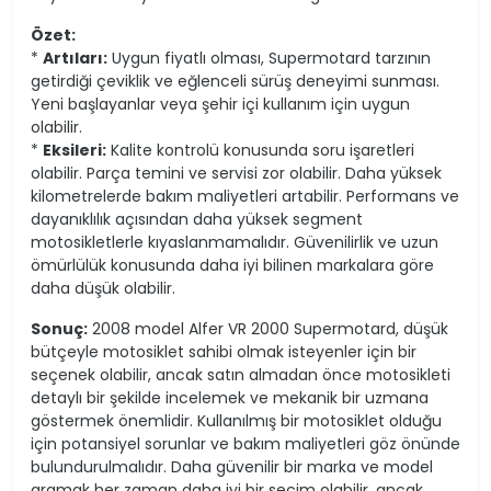
Özet:
*
Artıları:
Uygun fiyatlı olması, Supermotard tarzının
getirdiği çeviklik ve eğlenceli sürüş deneyimi sunması.
Yeni başlayanlar veya şehir içi kullanım için uygun
olabilir.
*
Eksileri:
Kalite kontrolü konusunda soru işaretleri
olabilir. Parça temini ve servisi zor olabilir. Daha yüksek
kilometrelerde bakım maliyetleri artabilir. Performans ve
dayanıklılık açısından daha yüksek segment
motosikletlerle kıyaslanmamalıdır. Güvenilirlik ve uzun
ömürlülük konusunda daha iyi bilinen markalara göre
daha düşük olabilir.
Sonuç:
2008 model Alfer VR 2000 Supermotard, düşük
bütçeyle motosiklet sahibi olmak isteyenler için bir
seçenek olabilir, ancak satın almadan önce motosikleti
detaylı bir şekilde incelemek ve mekanik bir uzmana
göstermek önemlidir. Kullanılmış bir motosiklet olduğu
için potansiyel sorunlar ve bakım maliyetleri göz önünde
bulundurulmalıdır. Daha güvenilir bir marka ve model
aramak her zaman daha iyi bir seçim olabilir, ancak