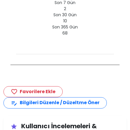
Son 7 Gün
2
Son 30 Gün
10
Son 365 Gün
68
Favorilere Ekle
favorite_border
Bilgileri Düzenle / Düzeltme Öner
edit_note
Kullanıcı İncelemeleri &
star