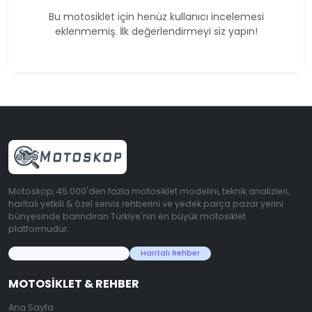
Bu motosiklet için henüz kullanıcı incelemesi
eklenmemiş. İlk değerlendirmeyi siz yapın!
Motoskop, 45.000'den fazla motosiklet modelini, teknik analizleri,
haritalı yetkili & özel servis rehberini ve yedek parça pazar yerini
bünyesinde barındıran Türkiye'nin en büyük motosiklet
platformudur.
45.000+ Motosiklet Verisi
Haritalı Rehber
MOTOSIKLET & REHBER
Ana Sayfa