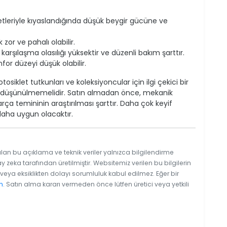
eriyle kıyaslandığında düşük beygir gücüne ve
or ve pahalı olabilir.
arşılaşma olasılığı yüksektir ve düzenli bakım şarttır.
r düzeyi düşük olabilir.
siklet tutkunları ve koleksiyoncular için ilgi çekici bir
rak düşünülmemelidir. Satın almadan önce, mekanik
ça temininin araştırılması şarttır. Daha çok keyif
daha uygun olacaktır.
ılan bu açıklama ve teknik veriler yalnızca bilgilendirme
y zeka tarafından üretilmiştir. Websitemiz verilen bu bilgilerin
eya eksiklikten dolayı sorumluluk kabul edilmez. Eğer bir
n
. Satın alma kararı vermeden önce lütfen üretici veya yetkili