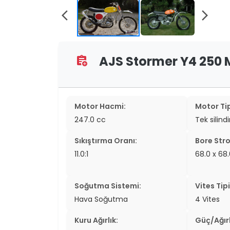
two_wheel
arrow_back_ios
arrow_forward_ios
two_wheel
grid_vi
AJS Stormer Y4 250 Mk
assignment_add
sear
Motor Hacmi:
Motor Tip
247.0 cc
Tek silindi
Sıkıştırma Oranı:
Bore Stro
11.0:1
68.0 x 6
Soğutma Sistemi:
Vites Tipi
Hava Soğutma
4 Vites
Kuru Ağırlık:
Güç/Ağırl