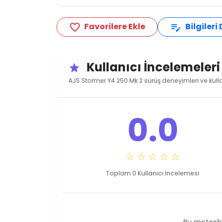
Favorilere Ekle
Bilgileri
favorite_border
edit_note
Kullanıcı İncelemeler
star
AJS Stormer Y4 250 Mk 2 sürüş deneyimleri ve kull
0.0
☆ ☆ ☆ ☆ ☆
Toplam 0 Kullanıcı İncelemesi
Bu motosikl