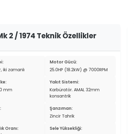
er
er
ew
 2 / 1974 Teknik Özellikler
ch
i:
Motor Gücü:
r, iki zamanlı
25.0HP (18.2kW) @ 7000RPM
ke:
Yakıt Sistemi:
8.0 mm
Karbüratör. AMAL 32mm
konsantrik
:
Şanzıman:
Zincir Tahrik
ık Oranı:
Sele Yüksekliği: