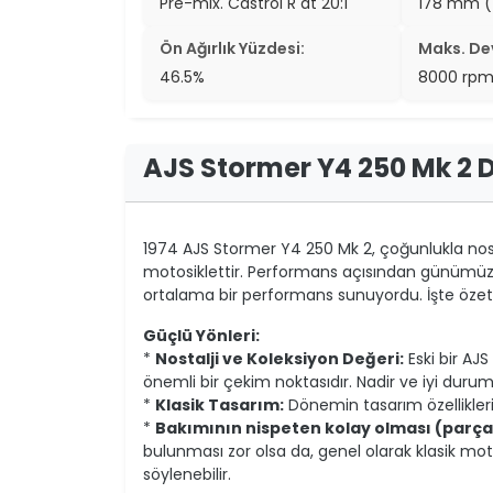
Pre-mix. Castrol R at 20:1
178 mm (
Ön Ağırlık Yüzdesi:
Maks. Dev
46.5%
8000 rp
AJS Stormer Y4 250 Mk 2 
1974 AJS Stormer Y4 250 Mk 2, çoğunlukla nosta
motosiklettir. Performans açısından günümüz 
ortalama bir performans sunuyordu. İşte özetl
Güçlü Yönleri:
*
Nostalji ve Koleksiyon Değeri:
Eski bir AJS
önemli bir çekim noktasıdır. Nadir ve iyi duru
*
Klasik Tasarım:
Dönemin tasarım özellikleri
*
Bakımının nispeten kolay olması (parça bu
bulunması zor olsa da, genel olarak klasik mot
söylenebilir.