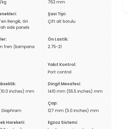
/kg
762 mm
nekleri:
Şasi Tipi:
en Rengik, Gri
Çift alt borulu
yah side panels
ler:
Ön Lastik:
en fren (kampana
2.75-21
Yakıt Kontrol:
Port control
kseklik:
Dingil Mesafesi:
10.0 inches) mm
1410 mm (55.5 inches) mm
Çap:
e Diaphram
127 mm (5.0 inches) mm
ek Hareketi:
Egzoz Sistemi: