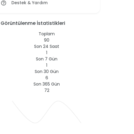
Destek & Yardım
help_outline
Görüntülenme İstatistikleri
Toplam
90
Son 24 Saat
1
Son 7 Gün
1
Son 30 Gün
6
Son 365 Gün
72