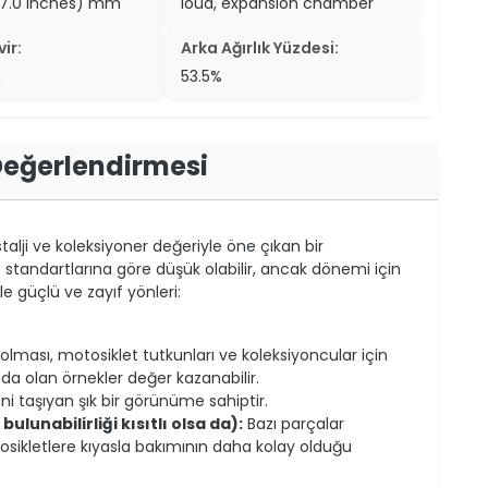
7.0 inches) mm
loud, expansion chamber
ir:
Arka Ağırlık Yüzdesi:
m
53.5%
Değerlendirmesi
lji ve koleksiyoner değeriyle öne çıkan bir
standartlarına göre düşük olabilir, ancak dönemi için
e güçlü ve zayıf yönleri:
 olması, motosiklet tutkunları ve koleksiyoncular için
mda olan örnekler değer kazanabilir.
ni taşıyan şık bir görünüme sahiptir.
lunabilirliği kısıtlı olsa da):
Bazı parçalar
osikletlere kıyasla bakımının daha kolay olduğu