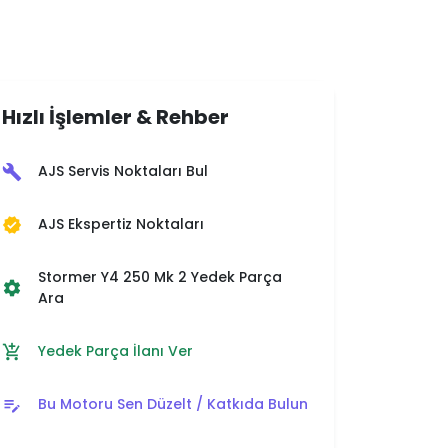
Hızlı İşlemler & Rehber
AJS Servis Noktaları Bul
build
AJS Ekspertiz Noktaları
verified
Stormer Y4 250 Mk 2 Yedek Parça
settings
Ara
Yedek Parça İlanı Ver
add_shopping_cart
Bu Motoru Sen Düzelt / Katkıda Bulun
edit_note