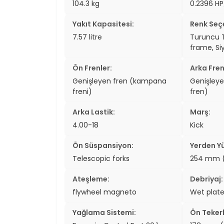
104.3 kg
0.2396 HP
Yakıt Kapasitesi:
Renk Seçe
7.57 litre
Turuncu T
frame, Si
Ön Frenler:
Arka Fren
Genişleyen fren (kampana
Genişley
freni)
fren)
Arka Lastik:
Marş:
4.00-18
Kick
Ön Süspansiyon:
Yerden Yü
Telescopic forks
254 mm (
Ateşleme:
Debriyaj:
flywheel magneto
Wet plat
Yağlama Sistemi:
Ön Tekerl