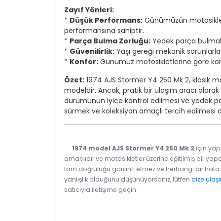
Zayıf Yönleri:
*
Düşük Performans:
Günümüzün motosikletl
performansına sahiptir.
*
Parça Bulma Zorluğu:
Yedek parça bulmak z
*
Güvenilirlik:
Yaşı gereği mekanik sorunlarla k
*
Konfor:
Günümüz motosikletlerine göre konfo
Özet:
1974 AJS Stormer Y4 250 Mk 2, klasik moto
modeldir. Ancak, pratik bir ulaşım aracı ola
durumunun iyice kontrol edilmesi ve yedek par
sürmek ve koleksiyon amaçlı tercih edilmesi 
1974 model AJS Stormer Y4 250 Mk 2
için yap
amaçlıdır ve motosikletler üzerine eğitilmiş bir yapa
tam doğruluğu garanti etmez ve herhangi bir hata v
yanlışlık olduğunu düşünüyorsanız, lütfen
bize ulaşı
satıcıyla iletişime geçin.