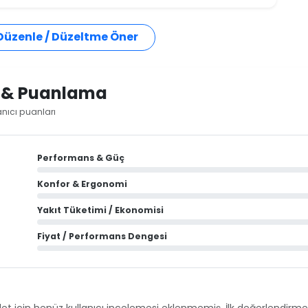
 Düzenle / Düzeltme Öner
i & Puanlama
anıcı puanları
Performans & Güç
Konfor & Ergonomi
Yakıt Tüketimi / Ekonomisi
Fiyat / Performans Dengesi
et için henüz kullanıcı incelemesi eklenmemiş. İlk değerlendirmey