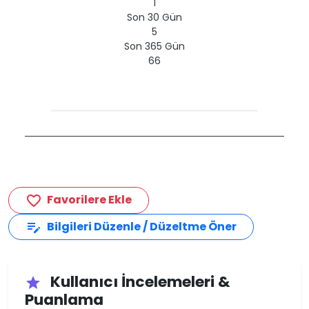
1
Son 30 Gün
5
Son 365 Gün
66
Favorilere Ekle
favorite_border
Bilgileri Düzenle / Düzeltme Öner
edit_note
Kullanıcı İncelemeleri &
star
Puanlama