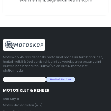
eklenmemiş. İlk değerlendirmeyi siz yapın!
Motoskop, 45.000'den fazla motosiklet modelini, teknik analizleri,
haritalı yetkili & özel servis rehberini ve yedek parça pazar yerini
bünyesinde barındıran Türkiye'nin en büyük motosiklet
platformudur.
45.000+ Motosiklet Verisi
Haritalı Rehber
MOTOSIKLET & REHBER
Ana Sayfa
Motosiklet Markaları (A-Z)