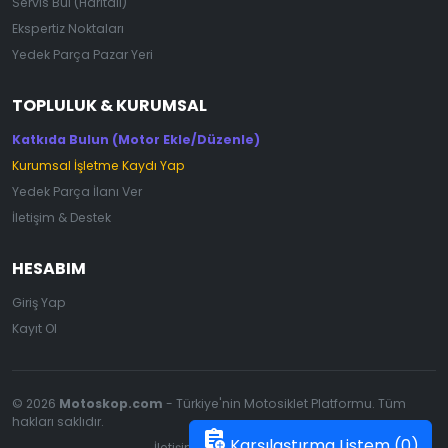
Servis Bul (Haritalı)
Ekspertiz Noktaları
Yedek Parça Pazar Yeri
TOPLULUK & KURUMSAL
Katkıda Bulun (Motor Ekle/Düzenle)
Kurumsal İşletme Kaydı Yap
Yedek Parça İlanı Ver
İletişim & Destek
HESABIM
Giriş Yap
Kayıt Ol
© 2026
Motoskop.com
- Türkiye'nin Motosiklet Platformu. Tüm
hakları saklıdır.
assignment_add
Karşılaştırma Listem (
0
)
İletişim
|
Gizlilik Politikası