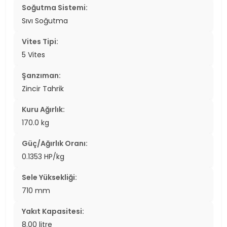
Soğutma Sistemi:
Sıvı Soğutma
Vites Tipi:
5 Vites
Şanzıman:
Zincir Tahrik
Kuru Ağırlık:
170.0 kg
Güç/Ağırlık Oranı:
0.1353 HP/kg
Sele Yüksekliği:
710 mm
Yakıt Kapasitesi:
8.00 litre