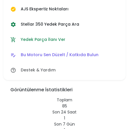
AJS Ekspertiz Noktaları
verified
Stellar 350 Yedek Parça Ara
settings
Yedek Parça İlanı Ver
add_shopping_cart
Bu Motoru Sen Düzelt / Katkıda Bulun
edit_note
Destek & Yardım
help_outline
Görüntülenme İstatistikleri
Toplam
85
Son 24 Saat
1
Son 7 Gün