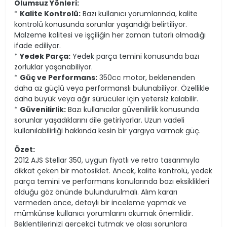
Olumsuz Yönleri:
*
Kalite Kontrolü:
Bazı kullanıcı yorumlarında, kalite
kontrolü konusunda sorunlar yaşandığı belirtiliyor.
Malzeme kalitesi ve işçiliğin her zaman tutarlı olmadığı
ifade ediliyor.
*
Yedek Parça:
Yedek parça temini konusunda bazı
zorluklar yaşanabiliyor.
*
Güç ve Performans:
350cc motor, beklenenden
daha az güçlü veya performanslı bulunabiliyor. Özellikle
daha büyük veya ağır sürücüler için yetersiz kalabilir.
*
Güvenilirlik:
Bazı kullanıcılar güvenilirlik konusunda
sorunlar yaşadıklarını dile getiriyorlar. Uzun vadeli
kullanılabilirliği hakkında kesin bir yargıya varmak güç.
Özet:
2012 AJS Stellar 350, uygun fiyatlı ve retro tasarımıyla
dikkat çeken bir motosiklet. Ancak, kalite kontrolü, yedek
parça temini ve performans konularında bazı eksiklikleri
olduğu göz önünde bulundurulmalı. Alım kararı
vermeden önce, detaylı bir inceleme yapmak ve
mümkünse kullanıcı yorumlarını okumak önemlidir.
Beklentilerinizi gerçekçi tutmak ve olası sorunlara