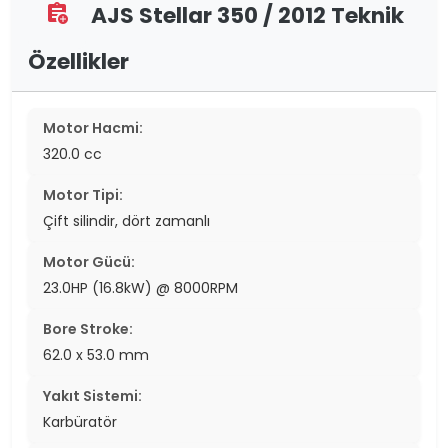
AJS Stellar 350 / 2012 Teknik
assignment_add
Özellikler
Motor Hacmi:
320.0 cc
Motor Tipi:
Çift silindir, dört zamanlı
Motor Gücü:
23.0HP (16.8kW) @ 8000RPM
Bore Stroke:
62.0 x 53.0 mm
Yakıt Sistemi:
Karbüratör