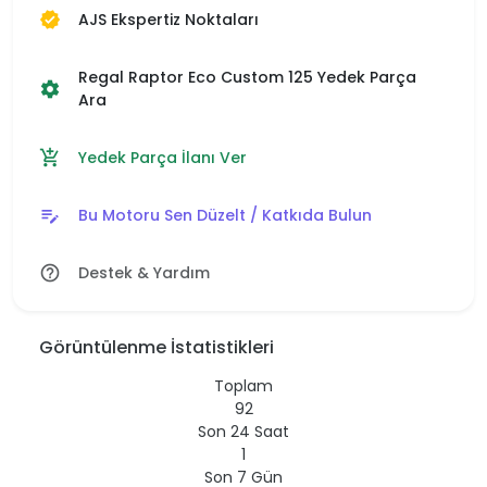
AJS Ekspertiz Noktaları
verified
Regal Raptor Eco Custom 125 Yedek Parça
settings
Ara
Yedek Parça İlanı Ver
add_shopping_cart
Bu Motoru Sen Düzelt / Katkıda Bulun
edit_note
Destek & Yardım
help_outline
Görüntülenme İstatistikleri
Toplam
92
Son 24 Saat
1
Son 7 Gün