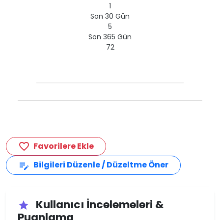
1
Son 30 Gün
5
Son 365 Gün
72
Favorilere Ekle
favorite_border
Bilgileri Düzenle / Düzeltme Öner
edit_note
Kullanıcı İncelemeleri &
star
Puanlama