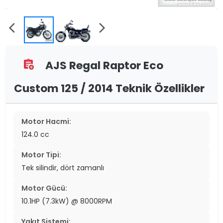
arrow_back_ios
arrow_forward_ios
AJS Regal Raptor Eco
assignment_add
Custom 125 / 2014 Teknik Özellikler
Motor Hacmi:
124.0 cc
Motor Tipi:
Tek silindir, dört zamanlı
Motor Gücü:
10.1HP (7.3kW) @ 8000RPM
Yakıt Sistemi: