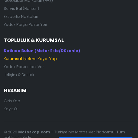
Motosiklet Markaları (A-Z)
Servis Bul (Haritalı)
Ekspertiz Noktaları
Yedek Parça Pazar Yeri
TOPLULUK & KURUMSAL
Katkıda Bulun (Motor Ekle/Düzenle)
Kurumsal İşletme Kaydı Yap
Yedek Parça İlanı Ver
İletişim & Destek
HESABIM
Giriş Yap
Kayıt Ol
© 2026
Motoskop.com
- Türkiye'nin Motosiklet Platformu. Tüm
hakları saklıdır.