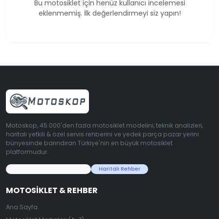
Bu motosiklet için henüz kullanıcı incelemesi
eklenmemiş. İlk değerlendirmeyi siz yapın!
Motoskop, 45.000'den fazla motosiklet modelini, teknik analizleri,
haritalı yetkili & özel servis rehberini ve yedek parça pazar yerini
bünyesinde barındıran Türkiye'nin en büyük motosiklet
platformudur.
45.000+ Motosiklet Verisi
Haritalı Rehber
MOTOSIKLET & REHBER
Ana Sayfa