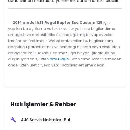
daha bilinen markalara yönelmek daha mantıklı olabilir.
2014 model AJS Regal Raptor Eco Custom 125
için
yapılan bu açıklama ve teknik veriler yalnızca bilgilendirme
amaçlıdır ve motosikletler üzerine eğitilmiş bir yapay zeka
tarafından üretilmiştir. Websitemiz verilen bu bilgilerin tam
doğruluğu garanti etmez ve herhangi bir hata veya eksiklikten
dolayı sorumluluk kabul edilmez. Eğer bir yanlışlık olduğunu
düşünüyorsanız, lütfen
bize ulaşın
. Satın alma kararı vermeden
önce lütfen üretici veya yetkili satıcıyla iletişime geçin.
Hızlı İşlemler & Rehber
AJS Servis Noktaları Bul
build