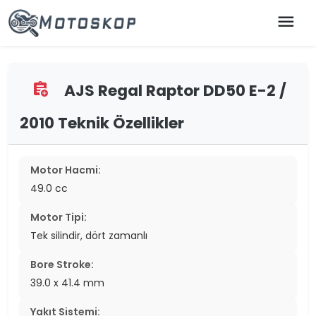
menu
AJS Regal Raptor DD50 E-2 /
assignment_add
2010 Teknik Özellikler
Motor Hacmi:
49.0 cc
Motor Tipi:
Tek silindir, dört zamanlı
Bore Stroke:
39.0 x 41.4 mm
Yakıt Sistemi: