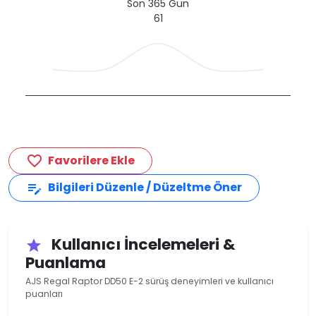
Son 365 Gün
61
Favorilere Ekle
favorite_border
Bilgileri Düzenle / Düzeltme Öner
edit_note
Kullanıcı İncelemeleri &
star
Puanlama
AJS Regal Raptor DD50 E-2 sürüş deneyimleri ve kullanıcı
puanları