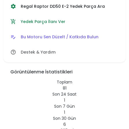
Regal Raptor DD50 E-2 Yedek Parça Ara
settings
Yedek Parça İlanı Ver
add_shopping_cart
Bu Motoru Sen Düzelt / Katkıda Bulun
edit_note
Destek & Yardım
help_outline
Görüntülenme İstatistikleri
Toplam
81
Son 24 Saat
1
Son 7 Gün
1
Son 30 Gün
6