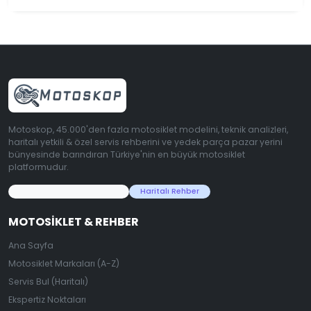
Motoskop, 45.000'den fazla motosiklet modelini, teknik analizleri,
haritalı yetkili & özel servis rehberini ve yedek parça pazar yerini
bünyesinde barındıran Türkiye'nin en büyük motosiklet
platformudur.
45.000+ Motosiklet Verisi
Haritalı Rehber
MOTOSIKLET & REHBER
Ana Sayfa
Motosiklet Markaları (A-Z)
Servis Bul (Haritalı)
Ekspertiz Noktaları