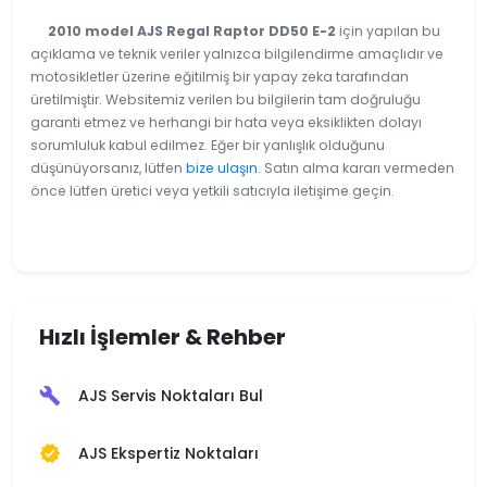
2010 model AJS Regal Raptor DD50 E-2
için yapılan bu
açıklama ve teknik veriler yalnızca bilgilendirme amaçlıdır ve
motosikletler üzerine eğitilmiş bir yapay zeka tarafından
üretilmiştir. Websitemiz verilen bu bilgilerin tam doğruluğu
garanti etmez ve herhangi bir hata veya eksiklikten dolayı
sorumluluk kabul edilmez. Eğer bir yanlışlık olduğunu
düşünüyorsanız, lütfen
bize ulaşın
. Satın alma kararı vermeden
önce lütfen üretici veya yetkili satıcıyla iletişime geçin.
Hızlı İşlemler & Rehber
AJS Servis Noktaları Bul
build
AJS Ekspertiz Noktaları
verified