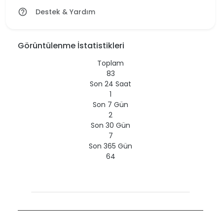
Destek & Yardım
help_outline
Görüntülenme İstatistikleri
Toplam
83
Son 24 Saat
1
Son 7 Gün
2
Son 30 Gün
7
Son 365 Gün
64