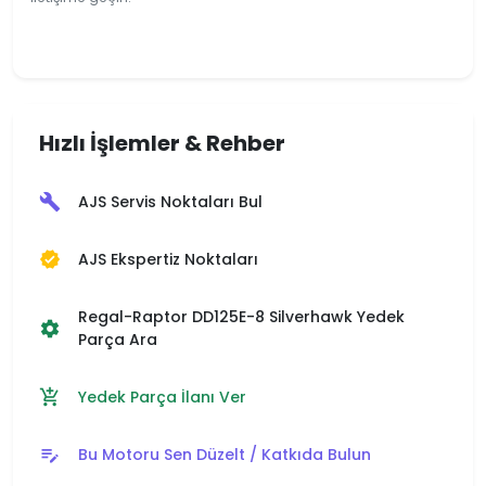
Hızlı İşlemler & Rehber
AJS Servis Noktaları Bul
build
AJS Ekspertiz Noktaları
verified
Regal-Raptor DD125E-8 Silverhawk Yedek
settings
Parça Ara
Yedek Parça İlanı Ver
add_shopping_cart
Bu Motoru Sen Düzelt / Katkıda Bulun
edit_note