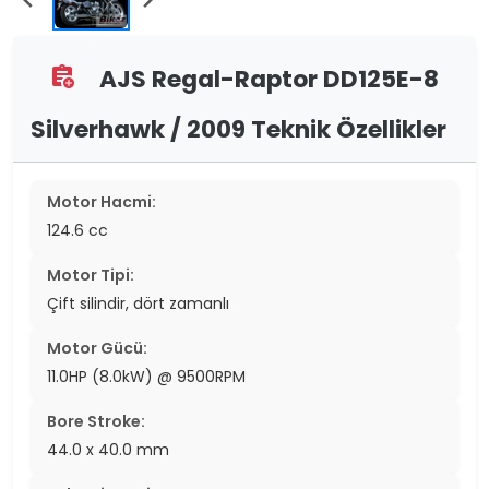
AJS Regal-Raptor DD125E-8
assignment_add
Silverhawk / 2009 Teknik Özellikler
Motor Hacmi:
124.6 cc
Motor Tipi:
Çift silindir, dört zamanlı
Motor Gücü:
11.0HP (8.0kW) @ 9500RPM
Bore Stroke:
44.0 x 40.0 mm