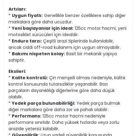
Artıları:
*
Uygun fiyatlı:
Genellikle benzer özelliklere sahip diğer
markalara göre daha ucuzdur.
*
Yeni başlayanlar için ideal:
125cc motor hacmi, yeni
motosiklet sürücüleri için idealdir.
*
Enduro tarzı:
Çeşitli arazi tiplerinde kullanılabilir,
ancak ciddi off-road kullanımı için uygun olmayabilir.
*
Bakımı nispeten kolay:
Basit bir mekanik yapıya
sahiptir.
Eksileri:
*
Kalite kontrolü:
Çin menşeili olması nedeniyle, kalite
kontrol konusunda tutarsızlıklar yaşanabilir. Bazı
parçaların dayanıklılığı diğerlerine göre daha düşük
olabilir.
*
Yedek parça bulunabilirliği:
Yedek parça bulmak
diğer markalara göre daha zor ve pahalı olabilir.
*
Performans:
125cc motor hacmi nedeniyle
performans sınırlıdır. Daha yüksek hızlarda veya zorlu
arazide yetersiz kalabilir.
*
Güvenilirlik:
Uzun vadeli güvenilirlik konusunda