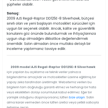
şüpheler olabilir.
Sonuç:
2009 AJS Regal-Raptor DD125E-8 Silverhawk, bütçesi
sınırlı olan ve yeni başlayan motosiklet sürücüleri için
uygun bir seçenek olabilir. Ancak, kalite ve güvenilirlik
konularını göz önünde bulundurmak ve ihtiyaçlarınıza
uygun olup olmadığını dikkatlice değerlendirmek
önemlidir. Satın almadan önce mutlaka detaylı bir
inceleme yaptırmanız tavsiye edilir.
2009 model AJS Regal-Raptor DD125E-8 Silverhawk
için yapılan bu açıklama ve teknik veriler yalnızca
bilgilendirme amaçlıdır ve motosikletler üzerine eğitilmiş bir
yapay zeka tarafından üretilmiştir. Websitemiz verilen bu
bilgilerin tam doğruluğu garanti etmez ve herhangi bir hata
veya eksiklikten dolayı sorumluluk kabul edilmez. Eğer bir
yanlışlık olduğunu düşünüyorsanız, lütfen
bize ulaşın
. Satın
alma kararı vermeden önce lütfen üretici veya yetkili satıcıyla
iletişime geçin.