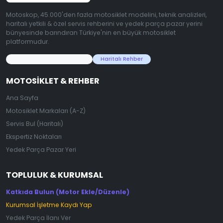
Motoskop, 45.000'den fazla motosiklet modelini, teknik analizleri,
haritalı yetkili & özel servis rehberini ve yedek parça pazar yerini
bünyesinde barındıran Türkiye'nin en büyük motosiklet
platformudur.
45.000+ Motosiklet Verisi
Haritalı Rehber
MOTOSIKLET & REHBER
Ana Sayfa
Motosiklet Markaları (A-Z)
Servis Bul (Haritalı)
Ekspertiz Noktaları
Yedek Parça Pazar Yeri
TOPLULUK & KURUMSAL
Katkıda Bulun (Motor Ekle/Düzenle)
Kurumsal İşletme Kaydı Yap
Yedek Parça İlanı Ver