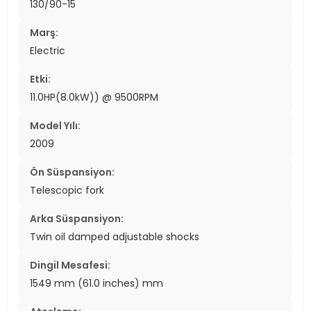
130/90-15
Marş:
Electric
Etki:
11.0HP(8.0kW)) @ 9500RPM
Model Yılı:
2009
Ön Süspansiyon:
Telescopic fork
Arka Süspansiyon:
Twin oil damped adjustable shocks
Dingil Mesafesi:
1549 mm (61.0 inches) mm