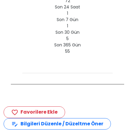
72
Son 24 Saat
1
Son 7 Gün
1
Son 30 Gün
5
Son 365 Gün
55
Favorilere Ekle
favorite_border
Bilgileri Düzenle / Düzeltme Öner
edit_note