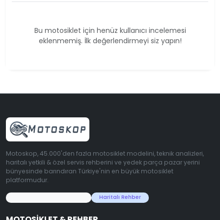
Bu motosiklet için henüz kullanıcı incelemesi
eklenmemiş. İlk değerlendirmeyi siz yapın!
Motoskop, 45.000'den fazla motosiklet modelini, teknik analizleri,
haritalı yetkili & özel servis rehberini ve yedek parça pazar yerini
bünyesinde barındıran Türkiye'nin en büyük motosiklet
platformudur.
45.000+ Motosiklet Verisi
Haritalı Rehber
MOTOSIKLET & REHBER