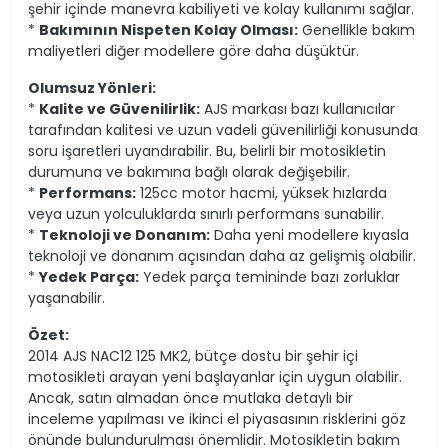
şehir içinde manevra kabiliyeti ve kolay kullanımı sağlar.
*
Bakımının Nispeten Kolay Olması:
Genellikle bakım
maliyetleri diğer modellere göre daha düşüktür.
Olumsuz Yönleri:
*
Kalite ve Güvenilirlik:
AJS markası bazı kullanıcılar
tarafından kalitesi ve uzun vadeli güvenilirliği konusunda
soru işaretleri uyandırabilir. Bu, belirli bir motosikletin
durumuna ve bakımına bağlı olarak değişebilir.
*
Performans:
125cc motor hacmi, yüksek hızlarda
veya uzun yolculuklarda sınırlı performans sunabilir.
*
Teknoloji ve Donanım:
Daha yeni modellere kıyasla
teknoloji ve donanım açısından daha az gelişmiş olabilir.
*
Yedek Parça:
Yedek parça temininde bazı zorluklar
yaşanabilir.
Özet:
2014 AJS NAC12 125 MK2, bütçe dostu bir şehir içi
motosikleti arayan yeni başlayanlar için uygun olabilir.
Ancak, satın almadan önce mutlaka detaylı bir
inceleme yapılması ve ikinci el piyasasının risklerini göz
önünde bulundurulması önemlidir. Motosikletin bakım