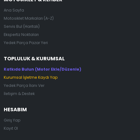
Ana Sayfa
Motosiklet Markaları (A-Z)
Servis Bul (Haritalı)
Ekspertiz Noktaları
Yedek Parça Pazar Yeri
TOPLULUK & KURUMSAL
Katkıda Bulun (Motor Ekle/Düzenle)
Kurumsal İşletme Kaydı Yap
Yedek Parça İlanı Ver
İletişim & Destek
HESABIM
Giriş Yap
Kayıt Ol