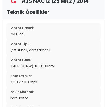
AJS NAC12 125 MK2 / 2014
assignment_add
Teknik Özellikler
Motor Hacmi:
124.0 cc
Motor Tipi:
Çift silindir, dört zamanlı
Motor Gücü:
11.4HP (8.3kW) @ 10500RPM
Bore Stroke:
44.0 x 40.0 mm
Yakıt Sistemi:
Karbüratör