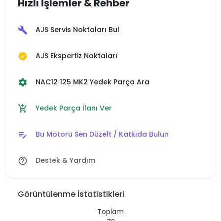
Hızlı İşlemler & Rehber
AJS Servis Noktaları Bul
build
AJS Ekspertiz Noktaları
verified
NAC12 125 MK2 Yedek Parça Ara
settings
Yedek Parça İlanı Ver
add_shopping_cart
Bu Motoru Sen Düzelt / Katkıda Bulun
edit_note
Destek & Yardım
help_outline
Görüntülenme İstatistikleri
Toplam