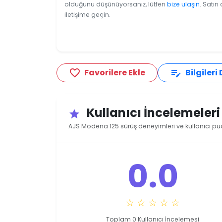
olduğunu düşünüyorsanız, lütfen
bize ulaşın
. Satın
iletişime geçin.
Favorilere Ekle
Bilgileri
favorite_border
edit_note
Kullanıcı İncelemeler
star
AJS Modena 125 sürüş deneyimleri ve kullanıcı pu
0.0
☆ ☆ ☆ ☆ ☆
Toplam 0 Kullanıcı İncelemesi