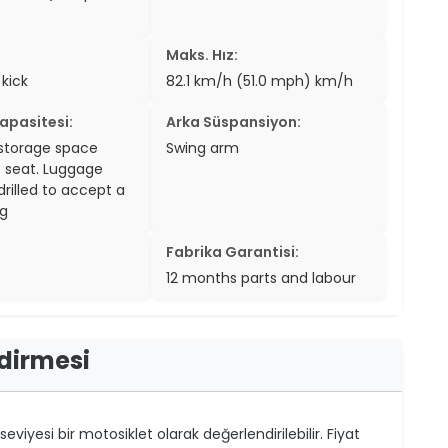
Maks. Hız:
 kick
82.1 km/h (51.0 mph) km/h
apasitesi:
Arka Süspansiyon:
storage space
Swing arm
 seat. Luggage
drilled to accept a
kg
Fabrika Garantisi:
12 months parts and labour
dirmesi
viyesi bir motosiklet olarak değerlendirilebilir. Fiyat