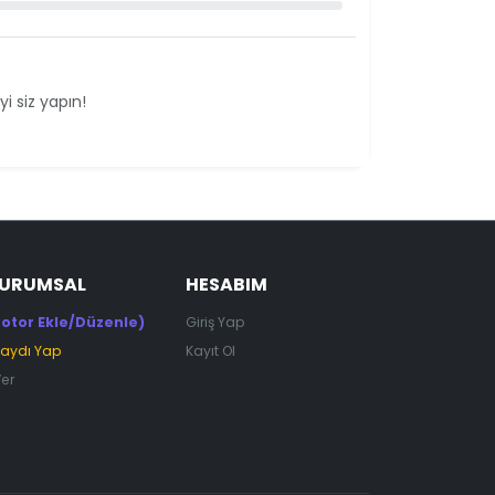
i siz yapın!
KURUMSAL
HESABIM
otor Ekle/Düzenle)
Giriş Yap
Kaydı Yap
Kayıt Ol
Ver