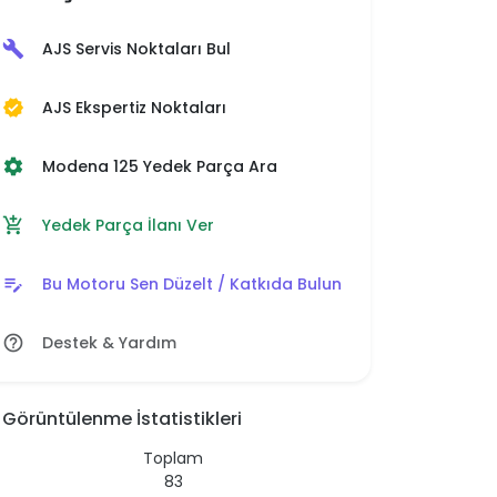
AJS Servis Noktaları Bul
build
AJS Ekspertiz Noktaları
verified
Modena 125 Yedek Parça Ara
settings
Yedek Parça İlanı Ver
add_shopping_cart
Bu Motoru Sen Düzelt / Katkıda Bulun
edit_note
Destek & Yardım
help_outline
Görüntülenme İstatistikleri
Toplam
83