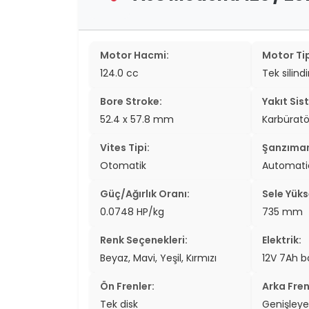
Motor Hacmi:
Motor Tip
124.0 cc
Tek silind
Bore Stroke:
Yakıt Sis
52.4 x 57.8 mm
Karbüratö
Vites Tipi:
Şanzıma
Otomatik
Automati
Güç/Ağırlık Oranı:
Sele Yükse
0.0748 HP/kg
735 mm
Renk Seçenekleri:
Elektrik:
Beyaz, Mavi, Yeşil, Kırmızı
12V 7Ah b
Ön Frenler:
Arka Fren
Tek disk
Genişley