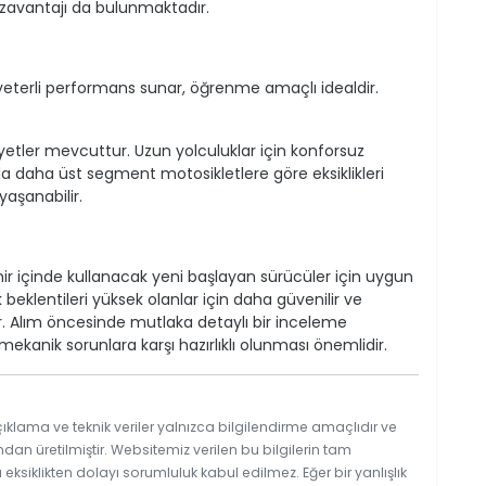
ezavantajı da bulunmaktadır.
in yeterli performans sunar, öğrenme amaçlı idealdir.
yetler mevcuttur. Uzun yolculuklar için konforsuz
nda daha üst segment motosikletlere göre eksiklikleri
yaşanabilir.
ehir içinde kullanacak yeni başlayan sürücüler için uygun
ık beklentileri yüksek olanlar için daha güvenilir ve
r. Alım öncesinde mutlaka detaylı bir inceleme
 mekanik sorunlara karşı hazırlıklı olunması önemlidir.
ıklama ve teknik veriler yalnızca bilgilendirme amaçlıdır ve
ndan üretilmiştir. Websitemiz verilen bu bilgilerin tam
ksiklikten dolayı sorumluluk kabul edilmez. Eğer bir yanlışlık