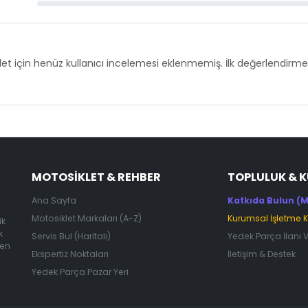
et için henüz kullanıcı incelemesi eklenmemiş. İlk değerlendirmey
MOTOSIKLET & REHBER
TOPLULUK & 
Ana Sayfa
Katkıda Bulun (M
Motosiklet Markaları (A-Z)
Kurumsal İşletme 
ik
k
Servis Bul (Haritalı)
Yedek Parça İlanı 
 en
Ekspertiz Noktaları
İletişim & Destek
Yedek Parça Pazar Yeri