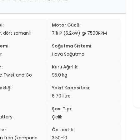
i:
Motor Gücü:
ir, dört zamanlı
7.1HP (5.2kW) @ 7500RPM
temi:
Soğutma Sistemi:
r
Hava Soğutma
n:
Kuru Ağırlık:
c Twist and Go
95.0 kg
kliği:
Yakıt Kapasitesi:
6.70 litre
Şasi Tipi:
attery.
Çelik
ler:
Ön Lastik:
en fren (kampana
3.50-10