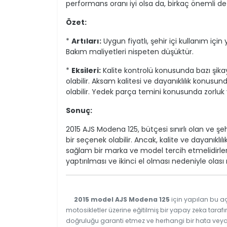
performans oranı iyi olsa da, birkaç önemli d
Özet:
*
Artıları:
Uygun fiyatlı, şehir içi kullanım iç
Bakım maliyetleri nispeten düşüktür.
*
Eksileri:
Kalite kontrolü konusunda bazı şika
olabilir. Aksam kalitesi ve dayanıklılık konusu
olabilir. Yedek parça temini konusunda zorluk 
Sonuç:
2015 AJS Modena 125, bütçesi sınırlı olan ve ş
bir seçenek olabilir. Ancak, kalite ve dayanıklıl
sağlam bir marka ve model tercih etmelidirle
yaptırılması ve ikinci el olması nedeniyle olası
2015 model AJS Modena 125
için yapılan bu aç
motosikletler üzerine eğitilmiş bir yapay zeka tarafı
doğruluğu garanti etmez ve herhangi bir hata veya e