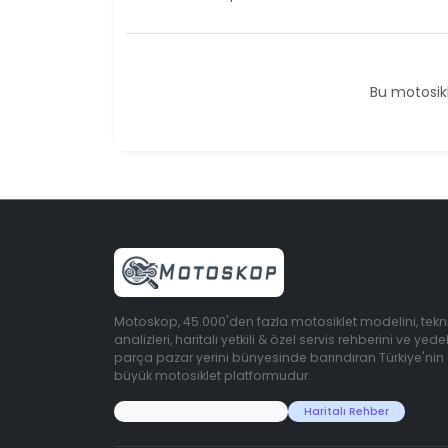
Bu motosikl
Motoskop, 45.000'den fazla motosiklet modelini, tekn
analizleri, haritalı yetkili & özel servis rehberini ve yede
parça pazar yerini bünyesinde barındıran Türkiye'nin
büyük motosiklet platformudur.
45.000+ Motosiklet Verisi
Haritalı Rehber