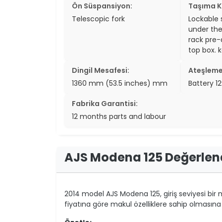
Ön Süspansiyon:
Taşıma K
Telescopic fork
Lockable 
under the
rack pre-
top box. 
Dingil Mesafesi:
Ateşleme
1360 mm (53.5 inches) mm
Battery 1
Fabrika Garantisi:
12 months parts and labour
AJS Modena 125 Değerlen
2014 model AJS Modena 125, giriş seviyesi bir mo
fiyatına göre makul özelliklere sahip olmasın