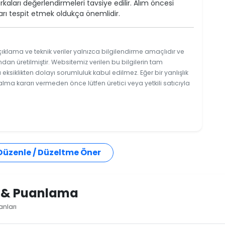
kaları değerlendirmeleri tavsiye edilir. Alım öncesi
arı tespit etmek oldukça önemlidir.
ıklama ve teknik veriler yalnızca bilgilendirme amaçlıdır ve
ndan üretilmiştir. Websitemiz verilen bu bilgilerin tam
ksiklikten dolayı sorumluluk kabul edilmez. Eğer bir yanlışlık
 alma kararı vermeden önce lütfen üretici veya yetkili satıcıyla
 Düzenle / Düzeltme Öner
i & Puanlama
anları