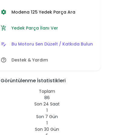
Modena 125 Yedek Parça Ara
settings
Yedek Parça İlanı Ver
add_shopping_cart
Bu Motoru Sen Düzelt / Katkıda Bulun
edit_note
Destek & Yardım
help_outline
Görüntülenme İstatistikleri
Toplam
86
Son 24 Saat
1
Son 7 Gün
1
Son 30 Gün