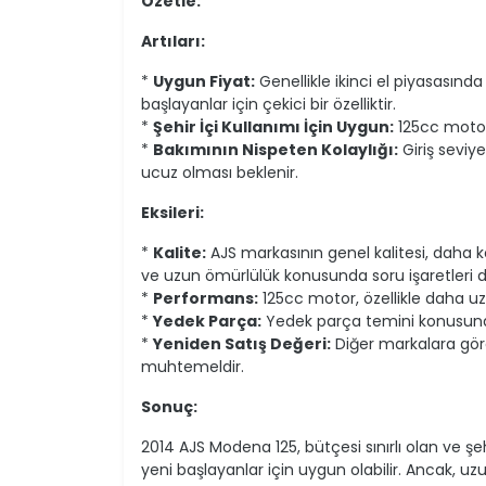
Özetle:
Artıları:
*
Uygun Fiyat:
Genellikle ikinci el piyasasınd
başlayanlar için çekici bir özelliktir.
*
Şehir İçi Kullanımı İçin Uygun:
125cc motoru
*
Bakımının Nispeten Kolaylığı:
Giriş seviy
ucuz olması beklenir.
Eksileri:
*
Kalite:
AJS markasının genel kalitesi, daha kö
ve uzun ömürlülük konusunda soru işaretleri do
*
Performans:
125cc motor, özellikle daha uzu
*
Yedek Parça:
Yedek parça temini konusund
*
Yeniden Satış Değeri:
Diğer markalara gör
muhtemeldir.
Sonuç:
2014 AJS Modena 125, bütçesi sınırlı olan ve şeh
yeni başlayanlar için uygun olabilir. Ancak, uz