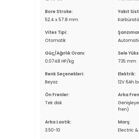
Bore Stroke:
Yakıt Sis
52.4 x 57.8 mm
Karbüratö
Vites Tipi:
Şanzıma
Otomatik
Automati
Güç/Ağırlık Oranı:
Sele Yükse
0.0748 HP/kg
735 mm
Renk Seçenekleri:
Elektrik:
Beyaz
12V 6Ah b
Ön Frenler:
Arka Fren
Tek disk
Genişley
fren)
Arka Lastik:
Marş:
3.50-10
Electric &