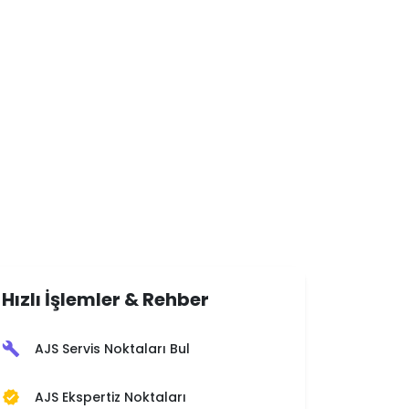
Hızlı İşlemler & Rehber
AJS Servis Noktaları Bul
build
AJS Ekspertiz Noktaları
verified