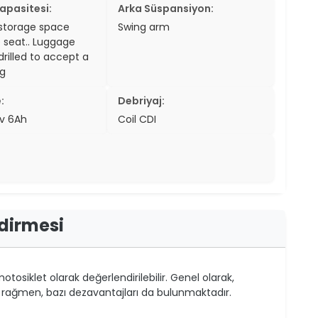
apasitesi:
Arka Süspansiyon:
storage space
Swing arm
 seat.. Luggage
drilled to accept a
kg
:
Debriyaj:
2v 6Ah
Coil CDI
dirmesi
tosiklet olarak değerlendirilebilir. Genel olarak,
a rağmen, bazı dezavantajları da bulunmaktadır.