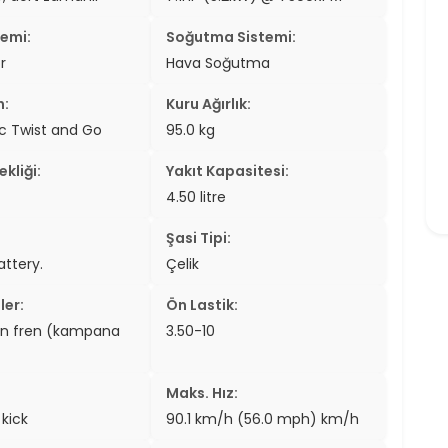
temi:
Soğutma Sistemi:
r
Hava Soğutma
n:
Kuru Ağırlık:
c Twist and Go
95.0 kg
kliği:
Yakıt Kapasitesi:
4.50 litre
Şasi Tipi:
attery.
Çelik
ler:
Ön Lastik:
en fren (kampana
3.50-10
Maks. Hız:
 kick
90.1 km/h (56.0 mph) km/h