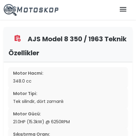
menu
AJS Model 8 350 / 1963 Teknik
assignment_add
Özellikler
Motor Hacmi:
348.0 cc
Motor Tipi:
Tek silindir, dört zamanlı
Motor Gücü:
21.0HP (15.3kW) @ 6250RPM
Sıkıştırma Oranı: