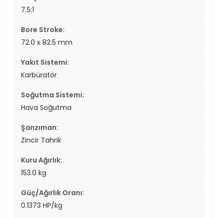
7.5:1
Bore Stroke:
72.0 x 82.5 mm
Yakıt Sistemi:
Karbüratör
Soğutma Sistemi:
Hava Soğutma
Şanzıman:
Zincir Tahrik
Kuru Ağırlık:
153.0 kg
Güç/Ağırlık Oranı:
0.1373 HP/kg