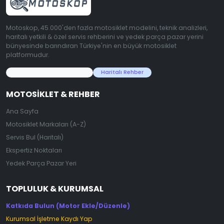
Motoskop, 45.000'den fazla motosiklet modelini, teknik analizleri,
haritalı yetkili & özel servis rehberini ve yedek parça pazar yerini
bünyesinde barındıran Türkiye'nin en büyük motosiklet
platformudur.
45.000+ Motosiklet Verisi
Haritalı Rehber
MOTOSIKLET & REHBER
Ana Sayfa
Motosiklet Markaları (A-Z)
Servis Bul (Haritalı)
Ekspertiz Noktaları
Yedek Parça Pazar Yeri
TOPLULUK & KURUMSAL
Katkıda Bulun (Motor Ekle/Düzenle)
Kurumsal İşletme Kaydı Yap