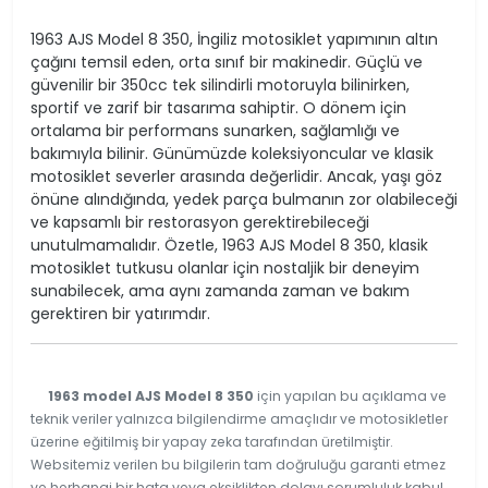
1963 AJS Model 8 350, İngiliz motosiklet yapımının altın
çağını temsil eden, orta sınıf bir makinedir. Güçlü ve
güvenilir bir 350cc tek silindirli motoruyla bilinirken,
sportif ve zarif bir tasarıma sahiptir. O dönem için
ortalama bir performans sunarken, sağlamlığı ve
bakımıyla bilinir. Günümüzde koleksiyoncular ve klasik
motosiklet severler arasında değerlidir. Ancak, yaşı göz
önüne alındığında, yedek parça bulmanın zor olabileceği
ve kapsamlı bir restorasyon gerektirebileceği
unutulmamalıdır. Özetle, 1963 AJS Model 8 350, klasik
motosiklet tutkusu olanlar için nostaljik bir deneyim
sunabilecek, ama aynı zamanda zaman ve bakım
gerektiren bir yatırımdır.
1963 model AJS Model 8 350
için yapılan bu açıklama ve
teknik veriler yalnızca bilgilendirme amaçlıdır ve motosikletler
üzerine eğitilmiş bir yapay zeka tarafından üretilmiştir.
Websitemiz verilen bu bilgilerin tam doğruluğu garanti etmez
ve herhangi bir hata veya eksiklikten dolayı sorumluluk kabul