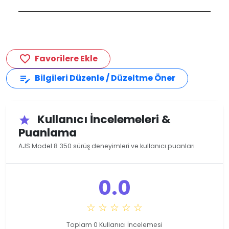
Favorilere Ekle
favorite_border
Bilgileri Düzenle / Düzeltme Öner
edit_note
Kullanıcı İncelemeleri &
star
Puanlama
AJS Model 8 350 sürüş deneyimleri ve kullanıcı puanları
0.0
☆ ☆ ☆ ☆ ☆
Toplam 0 Kullanıcı İncelemesi