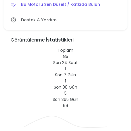
Bu Motoru Sen Düzelt / Katkıda Bulun
edit_note
Destek & Yardım
help_outline
Görüntülenme İstatistikleri
Toplam
85
Son 24 Saat
1
Son 7 Gün
1
Son 30 Gün
5
Son 365 Gün
69