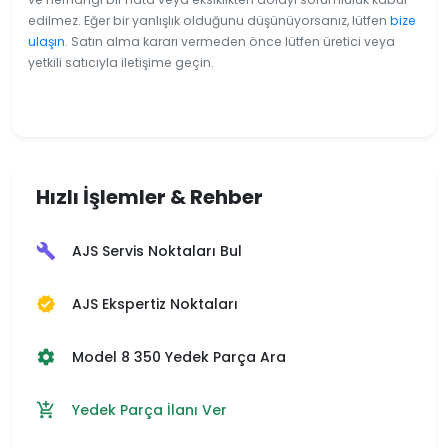
edilmez. Eğer bir yanlışlık olduğunu düşünüyorsanız, lütfen
bize
ulaşın
. Satın alma kararı vermeden önce lütfen üretici veya
yetkili satıcıyla iletişime geçin.
Hızlı İşlemler & Rehber
AJS Servis Noktaları Bul
build
AJS Ekspertiz Noktaları
verified
Model 8 350 Yedek Parça Ara
settings
Yedek Parça İlanı Ver
add_shopping_cart