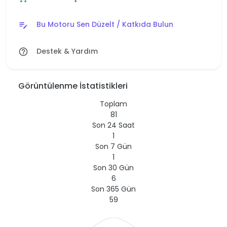
Bu Motoru Sen Düzelt / Katkıda Bulun
edit_note
Destek & Yardım
help_outline
Görüntülenme İstatistikleri
Toplam
81
Son 24 Saat
1
Son 7 Gün
1
Son 30 Gün
6
Son 365 Gün
59