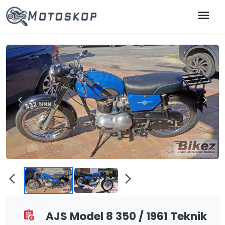
menu
chevron_left
chevron_right
arrow_back_ios
arrow_forward_ios
AJS Model 8 350 / 1961 Teknik
assignment_add