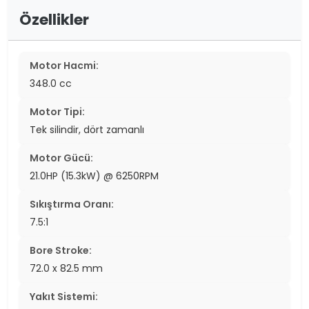
Özellikler
Motor Hacmi:
348.0 cc
Motor Tipi:
Tek silindir, dört zamanlı
Motor Gücü:
21.0HP (15.3kW) @ 6250RPM
Sıkıştırma Oranı:
7.5:1
Bore Stroke:
72.0 x 82.5 mm
Yakıt Sistemi: