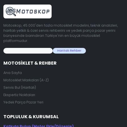
Motoskop, 45.000'den fazla motosiklet modelini, teknik analizleri,
haritalı yetkili & özel servis rehberini ve yedek parça pazar yerini
bünyesinde barındıran Türkiye'nin en büyük motosiklet
platformudur.
45.000+ Motosiklet Verisi
Haritalı Rehber
MOTOSIKLET & REHBER
Ana Sayfa
Motosiklet Markaları (A-Z)
Servis Bul (Haritalı)
Ekspertiz Noktaları
Yedek Parça Pazar Yeri
TOPLULUK & KURUMSAL
Katkıda Bulun (Motor Ekle/Düzenle)