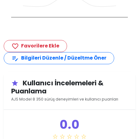
Favorilere Ekle
favorite_border
Bilgileri Düzenle / Düzeltme Öner
edit_note
Kullanıcı İncelemeleri &
star
Puanlama
AJS Model 8 350 sürüş deneyimleri ve kullanıcı puanları
0.0
☆ ☆ ☆ ☆ ☆