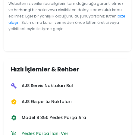
Websitemiz verilen bu bilgilerin tam doğruluğu garanti etmez
ve herhangi bir hata veya eksiklikten dolayı sorumluluk kabul
edilmez. Eğer bir yanlışlık olduğunu düşünüyorsanız, lütfen
bize
ulaşın
. Satın alma kararı vermeden önce lütfen üretici veya
yetkili satıcıyla iletişime geçin.
Hızlı İşlemler & Rehber
AJS Servis Noktaları Bul
build
AJS Ekspertiz Noktaları
verified
Model 8 350 Yedek Parça Ara
settings
Yedek Parça İlanı Ver
add_shopping_cart