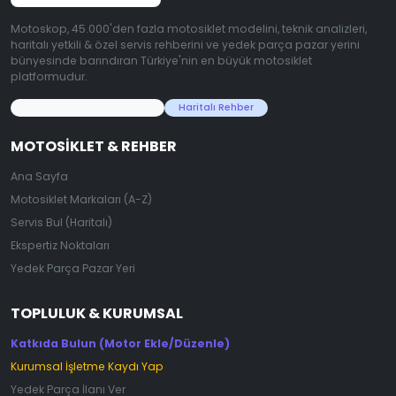
Motoskop, 45.000'den fazla motosiklet modelini, teknik analizleri,
haritalı yetkili & özel servis rehberini ve yedek parça pazar yerini
bünyesinde barındıran Türkiye'nin en büyük motosiklet
platformudur.
45.000+ Motosiklet Verisi
Haritalı Rehber
MOTOSIKLET & REHBER
Ana Sayfa
Motosiklet Markaları (A-Z)
Servis Bul (Haritalı)
Ekspertiz Noktaları
Yedek Parça Pazar Yeri
TOPLULUK & KURUMSAL
Katkıda Bulun (Motor Ekle/Düzenle)
Kurumsal İşletme Kaydı Yap
Yedek Parça İlanı Ver