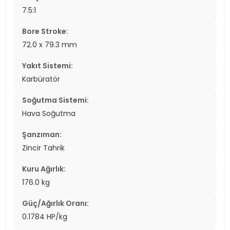
7.5:1
Bore Stroke:
72.0 x 79.3 mm
Yakıt Sistemi:
Karbüratör
Soğutma Sistemi:
Hava Soğutma
Şanzıman:
Zincir Tahrik
Kuru Ağırlık:
176.0 kg
Güç/Ağırlık Oranı:
0.1784 HP/kg