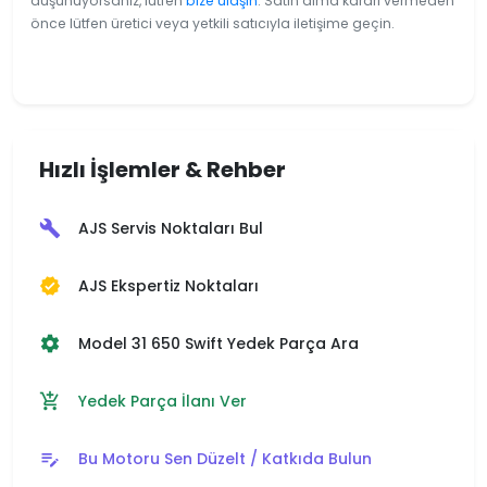
düşünüyorsanız, lütfen
bize ulaşın
. Satın alma kararı vermeden
önce lütfen üretici veya yetkili satıcıyla iletişime geçin.
Hızlı İşlemler & Rehber
AJS Servis Noktaları Bul
build
AJS Ekspertiz Noktaları
verified
Model 31 650 Swift Yedek Parça Ara
settings
Yedek Parça İlanı Ver
add_shopping_cart
Bu Motoru Sen Düzelt / Katkıda Bulun
edit_note