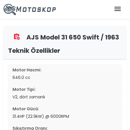
menu
AJS Model 31 650 Swift / 1963
assignment_add
Teknik Özellikler
Motor Hacmi:
646.0 cc
Motor Tipi:
V2, dört zamanlı
Motor Gücü:
31.4HP (22.9kW) @ 6000RPM
Sıkıştırma Oranı: