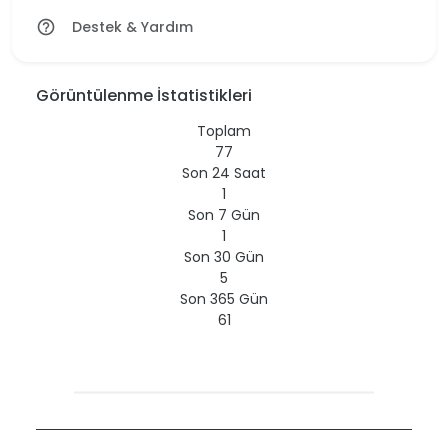
Destek & Yardım
help_outline
Görüntülenme İstatistikleri
Toplam
77
Son 24 Saat
1
Son 7 Gün
1
Son 30 Gün
5
Son 365 Gün
61