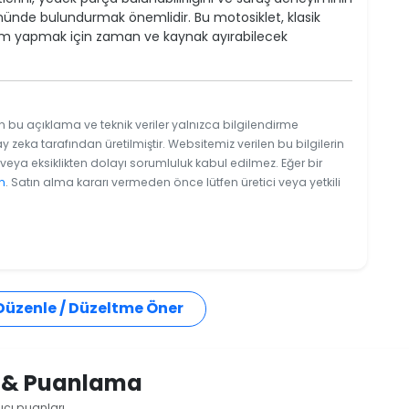
ünde bulundurmak önemlidir. Bu motosiklet, klasik
kım yapmak için zaman ve kaynak ayırabilecek
n bu açıklama ve teknik veriler yalnızca bilgilendirme
y zeka tarafından üretilmiştir. Websitemiz verilen bu bilgilerin
eya eksiklikten dolayı sorumluluk kabul edilmez. Eğer bir
n
. Satın alma kararı vermeden önce lütfen üretici veya yetkili
 Düzenle / Düzeltme Öner
i & Puanlama
ıcı puanları