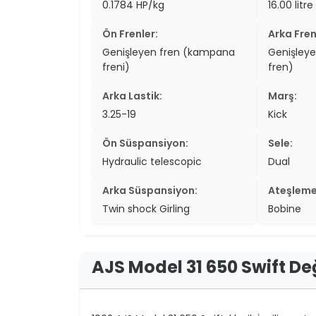
0.1784 HP/kg
16.00 litre
two_wheel
Ön Frenler:
Arka Fren
two_wheel
Genişleyen fren (kampana
Genişley
freni)
fren)
grid_vi
Arka Lastik:
Marş:
sear
3.25-19
Kick
Ön Süspansiyon:
Sele:
Hydraulic telescopic
Dual
Arka Süspansiyon:
Ateşleme
Twin shock Girling
Bobine
AJS Model 31 650 Swift D