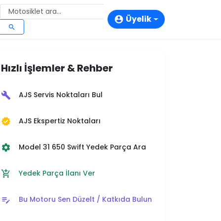
Üyelik
account_circle
search
login
person_add
Hızlı İşlemler & Rehber
storefront
AJS Servis Noktaları Bul
build
AJS Ekspertiz Noktaları
verified
Model 31 650 Swift Yedek Parça Ara
settings
Yedek Parça İlanı Ver
add_shopping_cart
Bu Motoru Sen Düzelt / Katkıda Bulun
edit_note