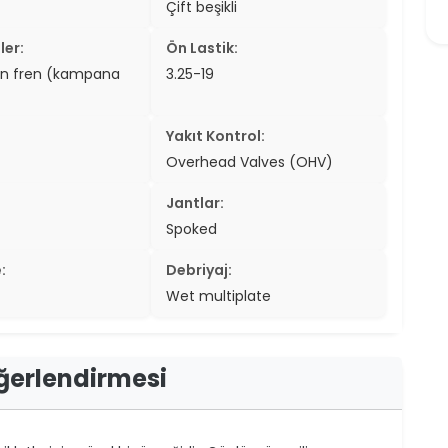
Çift beşikli
er
ler:
Ön Lastik:
er
en fren (kampana
3.25-19
ew
Yakıt Kontrol:
ch
Overhead Valves (OHV)
Jantlar:
Spoked
:
Debriyaj:
Wet multiplate
eğerlendirmesi