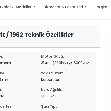
rkalar & Modeller
Hizmetler & Pazar Yeri
İletişim
build
t / 1962 Teknik Özellikler
er
settings
er
add_circle
er
i:
Motor Gücü:
zamanlı
31.4HP (22.9kW) @ 6000RPM
er
ke:
Yakıt Sistemi:
er
9.3 mm
Karbüratör
er
n:
Kuru Ağırlık:
er
rik
176.0 kg
er
asitesi:
Şasi Tipi: