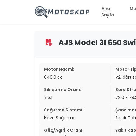
Ana
Ma
Sayfa
AJS Model 31 650 Swif
assignment_add
two_wheel
two_wheel
two_wheel
Motor Hacmi:
Motor Tip
646.0 cc
V2, dört 
two_wheel
Sıkıştırma Oranı:
Bore Stro
two_wheel
7.5:1
72.0 x 7
two_wheel
Soğutma Sistemi:
Şanzıma
two_wheel
Hava Soğutma
Zincir Tah
two_wheel
Güç/Ağırlık Oranı:
Yakıt Kap