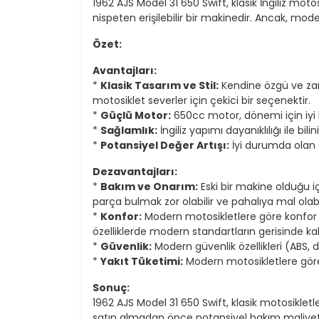
1962 AJS Model 31 650 Swift, klasik İngiliz motos
nispeten erişilebilir bir makinedir. Ancak, mod
Özet:
Avantajları:
*
Klasik Tasarım ve Stil:
Kendine özgü ve zama
motosiklet severler için çekici bir seçenektir.
*
Güçlü Motor:
650cc motor, dönemi için iyi 
*
Sağlamlık:
İngiliz yapımı dayanıklılığı ile bili
*
Potansiyel Değer Artışı:
İyi durumda olan 
Dezavantajları:
*
Bakım ve Onarım:
Eski bir makine olduğu i
parça bulmak zor olabilir ve pahalıya mal olabil
*
Konfor:
Modern motosikletlere göre konfor
özelliklerde modern standartların gerisinde kalı
*
Güvenlik:
Modern güvenlik özellikleri (ABS, di
*
Yakıt Tüketimi:
Modern motosikletlere göre 
Sonuç:
1962 AJS Model 31 650 Swift, klasik motosikletle
satın almadan önce potansiyel bakım maliyetle