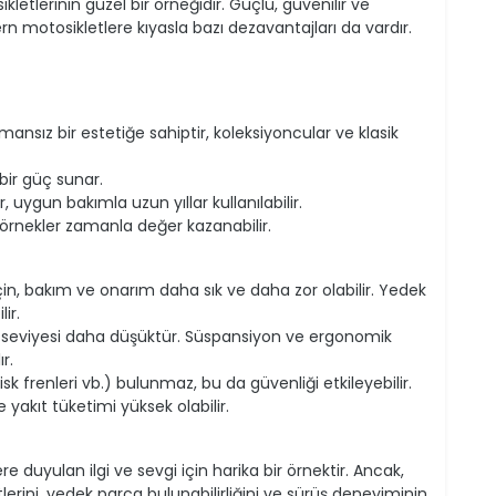
ikletlerinin güzel bir örneğidir. Güçlü, güvenilir ve
ern motosikletlere kıyasla bazı dezavantajları da vardır.
nsız bir estetiğe sahiptir, koleksiyoncular ve klasik
bir güç sunar.
nir, uygun bakımla uzun yıllar kullanılabilir.
örnekler zamanla değer kazanabilir.
çin, bakım ve onarım daha sık ve daha zor olabilir. Yedek
ir.
 seviyesi daha düşüktür. Süspansiyon ve ergonomik
r.
sk frenleri vb.) bulunmaz, bu da güvenliği etkileyebilir.
yakıt tüketimi yüksek olabilir.
re duyulan ilgi ve sevgi için harika bir örnektir. Ancak,
rini, yedek parça bulunabilirliğini ve sürüş deneyiminin