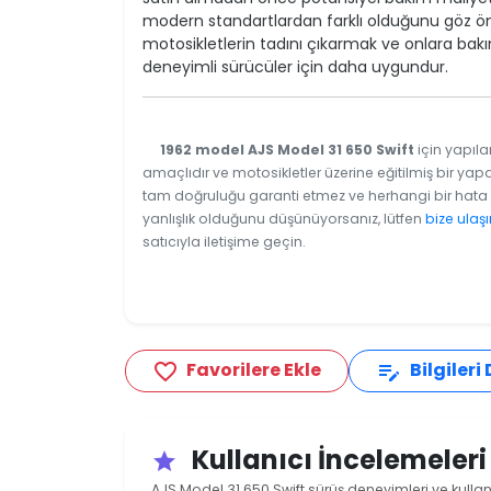
modern standartlardan farklı olduğunu göz ön
motosikletlerin tadını çıkarmak ve onlara ba
deneyimli sürücüler için daha uygundur.
1962 model AJS Model 31 650 Swift
için yapıla
amaçlıdır ve motosikletler üzerine eğitilmiş bir yapa
tam doğruluğu garanti etmez ve herhangi bir hata v
yanlışlık olduğunu düşünüyorsanız, lütfen
bize ulaşı
satıcıyla iletişime geçin.
Favorilere Ekle
Bilgileri
favorite_border
edit_note
Kullanıcı İncelemeler
star
AJS Model 31 650 Swift sürüş deneyimleri ve kullan