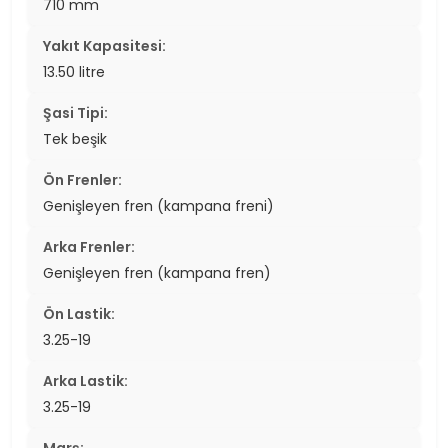
710 mm
Yakıt Kapasitesi:
13.50 litre
Şasi Tipi:
Tek beşik
Ön Frenler:
Genişleyen fren (kampana freni)
Arka Frenler:
Genişleyen fren (kampana fren)
Ön Lastik:
3.25-19
Arka Lastik:
3.25-19
Marş: