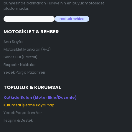
bünyesinde barındıran Türkiye'nin en büyük motosiklet
platformudur.
45.000+ Motosiklet Verisi
Haritalı Rehber
MOTOSIKLET & REHBER
Ana Sayfa
Motosiklet Markaları (A-Z)
Servis Bul (Haritalı)
Ekspertiz Noktaları
Yedek Parça Pazar Yeri
TOPLULUK & KURUMSAL
Katkıda Bulun (Motor Ekle/Düzenle)
Kurumsal İşletme Kaydı Yap
Yedek Parça İlanı Ver
İletişim & Destek