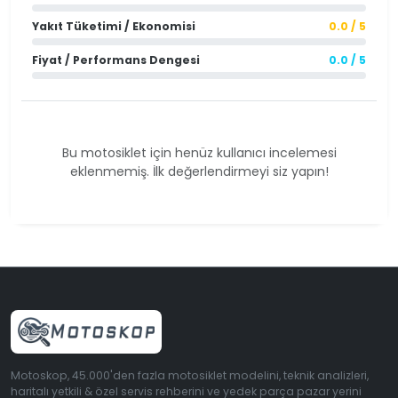
Yakıt Tüketimi / Ekonomisi
0.0 / 5
Fiyat / Performans Dengesi
0.0 / 5
Bu motosiklet için henüz kullanıcı incelemesi
eklenmemiş. İlk değerlendirmeyi siz yapın!
Motoskop, 45.000'den fazla motosiklet modelini, teknik analizleri,
haritalı yetkili & özel servis rehberini ve yedek parça pazar yerini