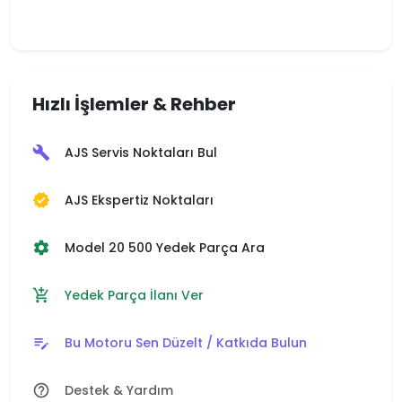
Hızlı İşlemler & Rehber
AJS Servis Noktaları Bul
build
AJS Ekspertiz Noktaları
verified
Model 20 500 Yedek Parça Ara
settings
Yedek Parça İlanı Ver
add_shopping_cart
Bu Motoru Sen Düzelt / Katkıda Bulun
edit_note
Destek & Yardım
help_outline