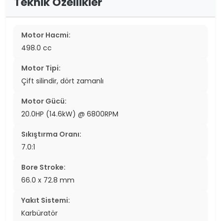
Teknik Özellikler
Motor Hacmi:
498.0 cc
Motor Tipi:
Çift silindir, dört zamanlı
Motor Gücü:
20.0HP (14.6kW) @ 6800RPM
Sıkıştırma Oranı:
7.0:1
Bore Stroke:
66.0 x 72.8 mm
Yakıt Sistemi:
Karbüratör