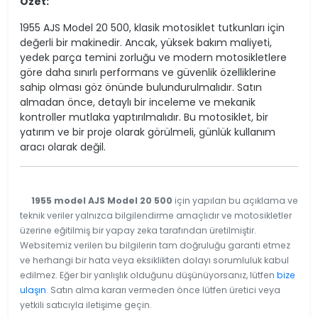
Özet:
1955 AJS Model 20 500, klasik motosiklet tutkunları için
değerli bir makinedir. Ancak, yüksek bakım maliyeti,
yedek parça temini zorluğu ve modern motosikletlere
göre daha sınırlı performans ve güvenlik özelliklerine
sahip olması göz önünde bulundurulmalıdır. Satın
almadan önce, detaylı bir inceleme ve mekanik
kontroller mutlaka yaptırılmalıdır. Bu motosiklet, bir
yatırım ve bir proje olarak görülmeli, günlük kullanım
aracı olarak değil.
1955 model AJS Model 20 500
için yapılan bu açıklama ve
teknik veriler yalnızca bilgilendirme amaçlıdır ve motosikletler
üzerine eğitilmiş bir yapay zeka tarafından üretilmiştir.
Websitemiz verilen bu bilgilerin tam doğruluğu garanti etmez
ve herhangi bir hata veya eksiklikten dolayı sorumluluk kabul
edilmez. Eğer bir yanlışlık olduğunu düşünüyorsanız, lütfen
bize
ulaşın
. Satın alma kararı vermeden önce lütfen üretici veya
yetkili satıcıyla iletişime geçin.