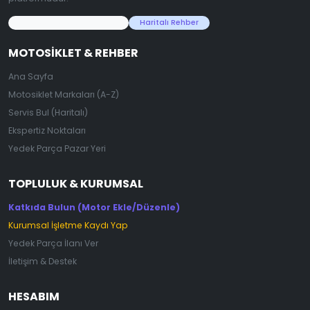
45.000+ Motosiklet Verisi
Haritalı Rehber
MOTOSIKLET & REHBER
Ana Sayfa
Motosiklet Markaları (A-Z)
Servis Bul (Haritalı)
Ekspertiz Noktaları
Yedek Parça Pazar Yeri
TOPLULUK & KURUMSAL
Katkıda Bulun (Motor Ekle/Düzenle)
Kurumsal İşletme Kaydı Yap
Yedek Parça İlanı Ver
İletişim & Destek
HESABIM