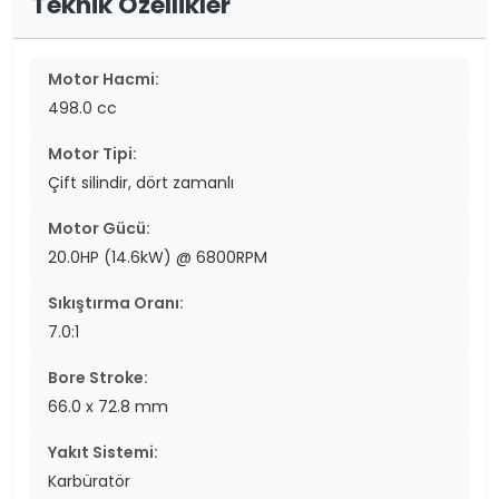
Teknik Özellikler
Motor Hacmi:
498.0 cc
Motor Tipi:
Çift silindir, dört zamanlı
Motor Gücü:
20.0HP (14.6kW) @ 6800RPM
Sıkıştırma Oranı:
7.0:1
Bore Stroke:
66.0 x 72.8 mm
Yakıt Sistemi:
Karbüratör