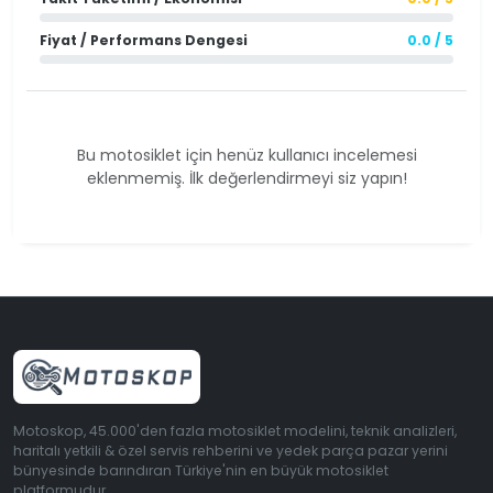
Fiyat / Performans Dengesi
0.0 / 5
Bu motosiklet için henüz kullanıcı incelemesi
eklenmemiş. İlk değerlendirmeyi siz yapın!
Motoskop, 45.000'den fazla motosiklet modelini, teknik analizleri,
haritalı yetkili & özel servis rehberini ve yedek parça pazar yerini
bünyesinde barındıran Türkiye'nin en büyük motosiklet
platformudur.