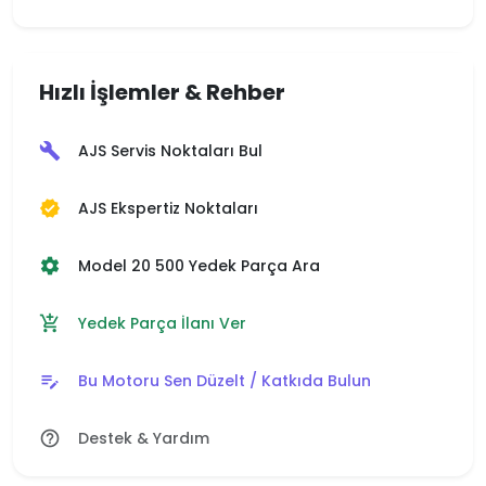
Hızlı İşlemler & Rehber
AJS Servis Noktaları Bul
build
AJS Ekspertiz Noktaları
verified
Model 20 500 Yedek Parça Ara
settings
Yedek Parça İlanı Ver
add_shopping_cart
Bu Motoru Sen Düzelt / Katkıda Bulun
edit_note
Destek & Yardım
help_outline