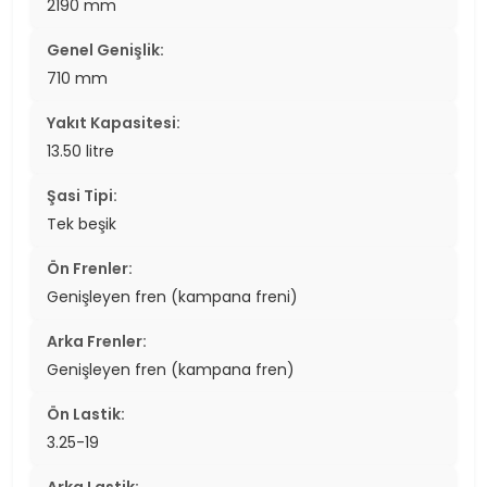
2190 mm
Genel Genişlik:
710 mm
Yakıt Kapasitesi:
13.50 litre
Şasi Tipi:
Tek beşik
Ön Frenler:
Genişleyen fren (kampana freni)
Arka Frenler:
Genişleyen fren (kampana fren)
Ön Lastik:
3.25-19
Arka Lastik: