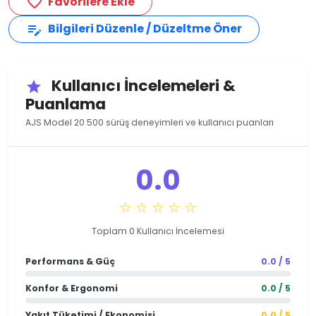
Favorilere Ekle
favorite_border
Bilgileri Düzenle / Düzeltme Öner
edit_note
Kullanıcı İncelemeleri &
star
Puanlama
AJS Model 20 500 sürüş deneyimleri ve kullanıcı puanları
0.0
☆ ☆ ☆ ☆ ☆
Toplam 0 Kullanıcı İncelemesi
Performans & Güç
0.0 / 5
Konfor & Ergonomi
0.0 / 5
Yakıt Tüketimi / Ekonomisi
0.0 / 5