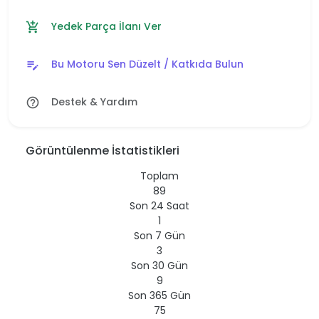
Yedek Parça İlanı Ver
add_shopping_cart
Bu Motoru Sen Düzelt / Katkıda Bulun
edit_note
Destek & Yardım
help_outline
Görüntülenme İstatistikleri
Toplam
89
Son 24 Saat
1
Son 7 Gün
3
Son 30 Gün
9
Son 365 Gün
75