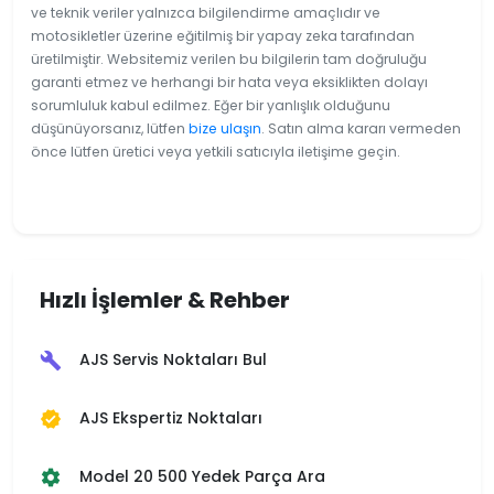
ve teknik veriler yalnızca bilgilendirme amaçlıdır ve
motosikletler üzerine eğitilmiş bir yapay zeka tarafından
üretilmiştir. Websitemiz verilen bu bilgilerin tam doğruluğu
garanti etmez ve herhangi bir hata veya eksiklikten dolayı
sorumluluk kabul edilmez. Eğer bir yanlışlık olduğunu
düşünüyorsanız, lütfen
bize ulaşın
. Satın alma kararı vermeden
önce lütfen üretici veya yetkili satıcıyla iletişime geçin.
Hızlı İşlemler & Rehber
AJS Servis Noktaları Bul
build
AJS Ekspertiz Noktaları
verified
Model 20 500 Yedek Parça Ara
settings