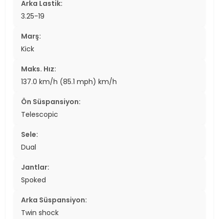
Arka Lastik:
3.25-19
Marş:
Kick
Maks. Hız:
137.0 km/h (85.1 mph) km/h
Ön Süspansiyon:
Telescopic
Sele:
Dual
Jantlar:
Spoked
Arka Süspansiyon:
Twin shock