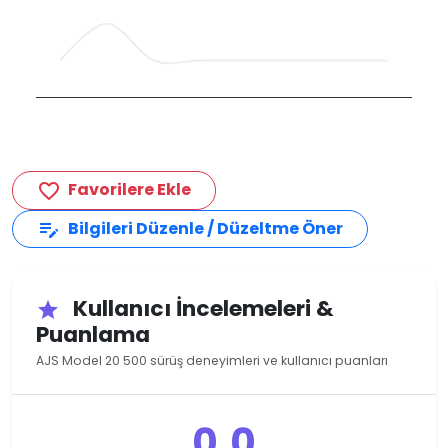
Favorilere Ekle
favorite_border
Bilgileri Düzenle / Düzeltme Öner
edit_note
Kullanıcı İncelemeleri &
star
Puanlama
AJS Model 20 500 sürüş deneyimleri ve kullanıcı puanları
0.0