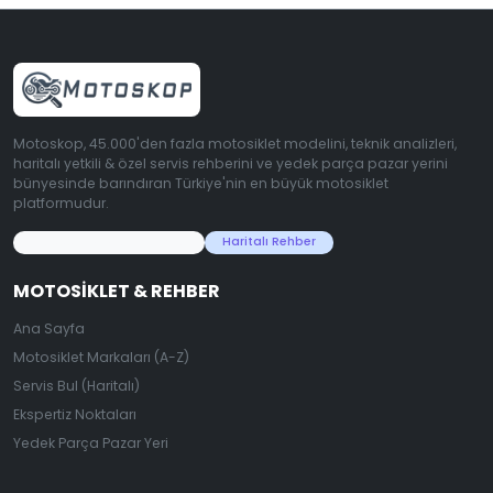
Motoskop, 45.000'den fazla motosiklet modelini, teknik analizleri,
haritalı yetkili & özel servis rehberini ve yedek parça pazar yerini
bünyesinde barındıran Türkiye'nin en büyük motosiklet
platformudur.
45.000+ Motosiklet Verisi
Haritalı Rehber
MOTOSIKLET & REHBER
Ana Sayfa
Motosiklet Markaları (A-Z)
Servis Bul (Haritalı)
Ekspertiz Noktaları
Yedek Parça Pazar Yeri