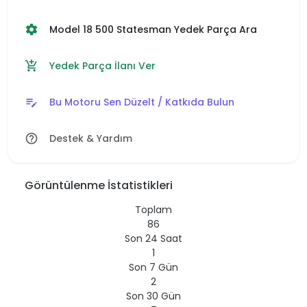
Model 18 500 Statesman Yedek Parça Ara
settings
Yedek Parça İlanı Ver
add_shopping_cart
Bu Motoru Sen Düzelt / Katkıda Bulun
edit_note
Destek & Yardım
help_outline
Görüntülenme İstatistikleri
Toplam
86
Son 24 Saat
1
Son 7 Gün
2
Son 30 Gün