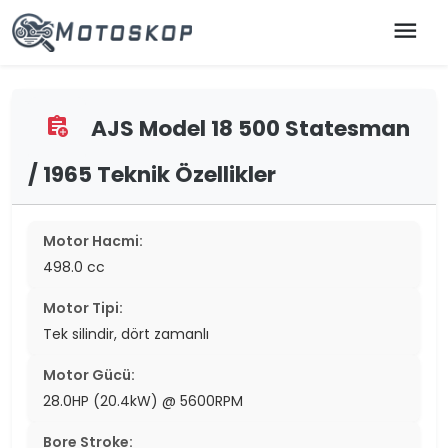
menu
AJS Model 18 500 Statesman
assignment_add
/ 1965 Teknik Özellikler
Motor Hacmi:
498.0 cc
Motor Tipi:
Tek silindir, dört zamanlı
Motor Gücü:
28.0HP (20.4kW) @ 5600RPM
Bore Stroke: