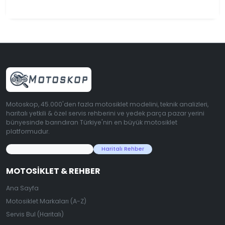
Motoskop, 45.000'den fazla motosiklet modelini, teknik analizleri,
haritalı yetkili & özel servis rehberini ve yedek parça pazar yerini
bünyesinde barındıran Türkiye'nin en büyük motosiklet
platformudur.
45.000+ Motosiklet Verisi
Haritalı Rehber
MOTOSIKLET & REHBER
Ana Sayfa
Motosiklet Markaları (A-Z)
Servis Bul (Haritalı)