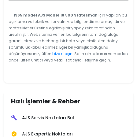
1965 model AJS Model 18 500 Statesman
için yapılan bu
açıklama ve teknik veriler yalnızca bilgilendirme amaçlıdır ve
motosikletler üzerine eğitilmiş bir yapay zeka tarafından
üretilmiştir. Websitemiz verilen bu bilgilerin tam doğruluğu
garanti etmez ve herhangi bir hata veya eksiklikten dolayı
sorumluluk kabul edilmez. Eğer bir yanlışlık olduğunu
düşünüyorsanız, lütfen
bize ulaşın
. Satın alma kararı vermeden
önce lütfen üretici veya yetkili satıcıyla iletişime geçin.
Hızlı İşlemler & Rehber
AJS Servis Noktaları Bul
build
AJS Ekspertiz Noktaları
verified