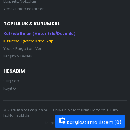
Ekspertiz Noktaları
Yedek Parça Pazar Yeri
TOPLULUK & KURUMSAL
Katkıda Bulun (Motor Ekle/Düzenle)
Kurumsal İşletme Kaydı Yap
Yedek Parça İlanı Ver
İletişim & Destek
HESABIM
Giriş Yap
Kayıt Ol
© 2026
Motoskop.com
- Türkiye'nin Motosiklet Platformu. Tüm
hakları saklıdır.
assignment_add
Karşılaştırma Listem (
0
)
İletişim
|
Gizlilik Politikası