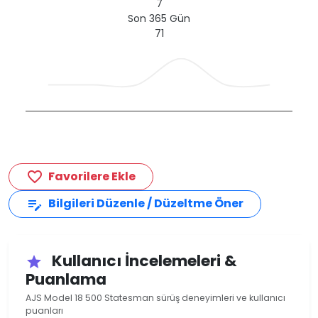
7
Son 365 Gün
71
Favorilere Ekle
favorite_border
Bilgileri Düzenle / Düzeltme Öner
edit_note
Kullanıcı İncelemeleri &
star
Puanlama
AJS Model 18 500 Statesman sürüş deneyimleri ve kullanıcı
puanları