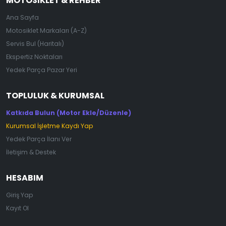
MOTOSIKLET & REHBER
Ana Sayfa
Motosiklet Markaları (A-Z)
Servis Bul (Haritalı)
Ekspertiz Noktaları
Yedek Parça Pazar Yeri
TOPLULUK & KURUMSAL
Katkıda Bulun (Motor Ekle/Düzenle)
Kurumsal İşletme Kaydı Yap
Yedek Parça İlanı Ver
İletişim & Destek
HESABIM
Giriş Yap
Kayıt Ol