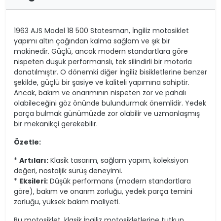
1963 AJS Model 18 500 Statesman, İngiliz motosiklet
yapımı altın çağından kalma sağlam ve şık bir
makinedir. Güçlü, ancak modern standartlara göre
nispeten düşük performanslı, tek silindirli bir motorla
donatılmıştır. O dönemki diğer İngiliz bisikletlerine benzer
şekilde, güçlü bir şasiye ve kaliteli yapımına sahiptir.
Ancak, bakım ve onarımının nispeten zor ve pahalı
olabileceğini göz önünde bulundurmak önemlidir. Yedek
parça bulmak günümüzde zor olabilir ve uzmanlaşmış
bir mekanikçi gerekebilir.
Özetle:
*
Artıları:
Klasik tasarım, sağlam yapım, koleksiyon
değeri, nostaljik sürüş deneyimi.
*
Eksileri:
Düşük performans (modern standartlara
göre), bakım ve onarım zorluğu, yedek parça temini
zorluğu, yüksek bakım maliyeti.
Bu motosiklet, klasik İngiliz motosikletlerine tutkun