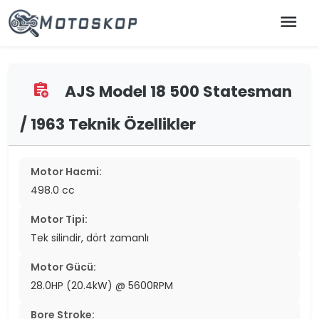
menu
AJS Model 18 500 Statesman
assignment_add
/ 1963 Teknik Özellikler
Motor Hacmi:
498.0 cc
Motor Tipi:
Tek silindir, dört zamanlı
Motor Gücü:
28.0HP (20.4kW) @ 5600RPM
Bore Stroke: