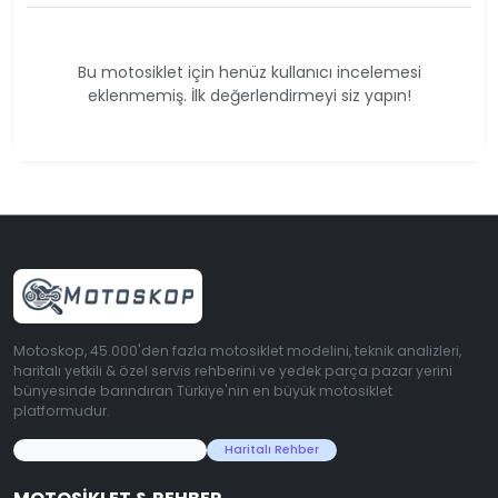
Bu motosiklet için henüz kullanıcı incelemesi
eklenmemiş. İlk değerlendirmeyi siz yapın!
Motoskop, 45.000'den fazla motosiklet modelini, teknik analizleri,
haritalı yetkili & özel servis rehberini ve yedek parça pazar yerini
bünyesinde barındıran Türkiye'nin en büyük motosiklet
platformudur.
45.000+ Motosiklet Verisi
Haritalı Rehber