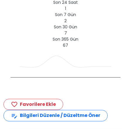
Son 24 Saat
1
Son 7 Gün
2
Son 30 Gün
7
Son 365 Gün
67
Favorilere Ekle
favorite_border
Bilgileri Düzenle / Düzeltme Öner
edit_note