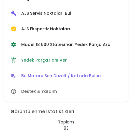
AJS Servis Noktaları Bul
build
AJS Ekspertiz Noktaları
verified
Model 18 500 Statesman Yedek Parça Ara
settings
Yedek Parça İlanı Ver
add_shopping_cart
Bu Motoru Sen Düzelt / Katkıda Bulun
edit_note
Destek & Yardım
help_outline
Görüntülenme İstatistikleri
Toplam
83