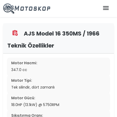
menu
AJS Model 16 350MS / 1966
assignment_add
Teknik Özellikler
Motor Hacmi:
347.0 cc
Motor Tipi:
Tek silindir, dört zamanlı
Motor Gücü:
18.0HP (13.1kW) @ 5750RPM
Sıkıştırma Oranı: