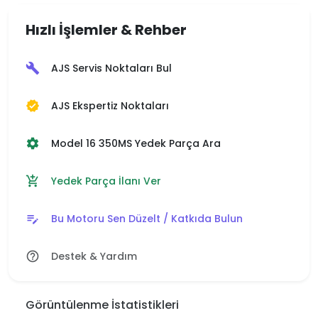
Hızlı İşlemler & Rehber
AJS Servis Noktaları Bul
build
AJS Ekspertiz Noktaları
verified
Model 16 350MS Yedek Parça Ara
settings
Yedek Parça İlanı Ver
add_shopping_cart
Bu Motoru Sen Düzelt / Katkıda Bulun
edit_note
Destek & Yardım
help_outline
Görüntülenme İstatistikleri