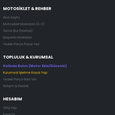
MOTOSIKLET & REHBER
Ana Sayfa
Motosiklet Markaları (A-Z)
Servis Bul (Haritalı)
Ekspertiz Noktaları
Yedek Parça Pazar Yeri
TOPLULUK & KURUMSAL
Katkıda Bulun (Motor Ekle/Düzenle)
Kurumsal İşletme Kaydı Yap
Yedek Parça İlanı Ver
İletişim & Destek
HESABIM
Giriş Yap
Kayıt Ol