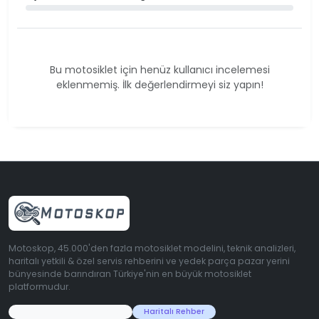
Bu motosiklet için henüz kullanıcı incelemesi
eklenmemiş. İlk değerlendirmeyi siz yapın!
Motoskop, 45.000'den fazla motosiklet modelini, teknik analizleri,
haritalı yetkili & özel servis rehberini ve yedek parça pazar yerini
bünyesinde barındıran Türkiye'nin en büyük motosiklet
platformudur.
45.000+ Motosiklet Verisi
Haritalı Rehber