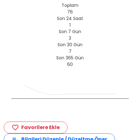
Toplam
76
Son 24 Saat
1
Son 7 Gün
3
Son 30 Gün
7
Son 365 Gün
60
Favorilere Ekle
favorite_border
Bilgileri Düzenle / Düzeltme Öner
edit_note