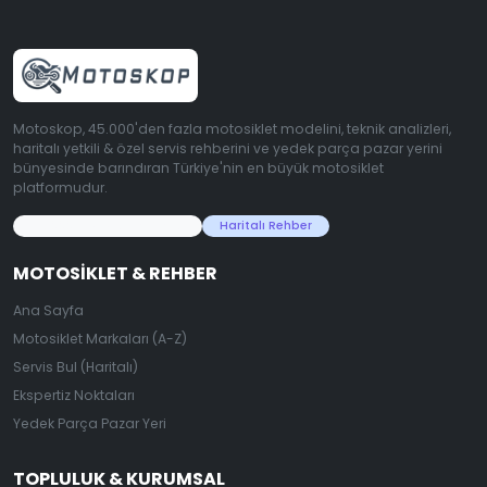
Motoskop, 45.000'den fazla motosiklet modelini, teknik analizleri,
haritalı yetkili & özel servis rehberini ve yedek parça pazar yerini
bünyesinde barındıran Türkiye'nin en büyük motosiklet
platformudur.
45.000+ Motosiklet Verisi
Haritalı Rehber
MOTOSIKLET & REHBER
Ana Sayfa
Motosiklet Markaları (A-Z)
Servis Bul (Haritalı)
Ekspertiz Noktaları
Yedek Parça Pazar Yeri
TOPLULUK & KURUMSAL