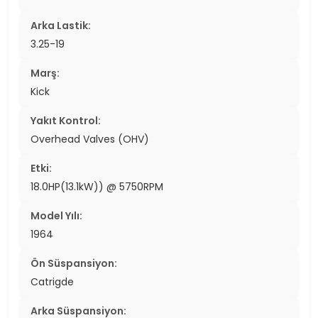
Arka Lastik:
3.25-19
Marş:
Kick
Yakıt Kontrol:
Overhead Valves (OHV)
Etki:
18.0HP(13.1kW)) @ 5750RPM
Model Yılı:
1964
Ön Süspansiyon:
Catrigde
Arka Süspansiyon: