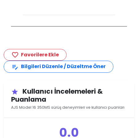
Favorilere Ekle
favorite_border
Bilgileri Düzenle / Düzeltme Öner
edit_note
Kullanıcı İncelemeleri &
star
Puanlama
AJS Model 16 350MS sürüş deneyimleri ve kullanıcı puanları
0.0