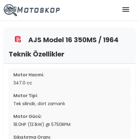
menu
AJS Model 16 350MS / 1964
assignment_add
Teknik Özellikler
Motor Hacmi:
347.0 cc
Motor Tipi:
Tek silindir, dört zamanlı
Motor Gücü:
18.0HP (13.1kW) @ 5750RPM
Sıkıştırma Oranı: