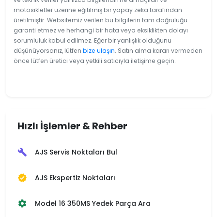
motosikletler üzerine eğitilmiş bir yapay zeka tarafından
üretilmiştir. Websitemiz verilen bu bilgilerin tam doğruluğu
garanti etmez ve herhangi bir hata veya eksiklikten dolayı
sorumluluk kabul edilmez. Eğer bir yanlışlık olduğunu
düşünüyorsanız, lütfen
bize ulaşın
. Satın alma kararı vermeden
önce lütfen üretici veya yetkili satıcıyla iletişime geçin.
Hızlı İşlemler & Rehber
AJS Servis Noktaları Bul
build
AJS Ekspertiz Noktaları
verified
Model 16 350MS Yedek Parça Ara
settings