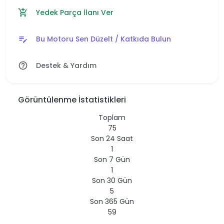
Yedek Parça İlanı Ver
add_shopping_cart
Bu Motoru Sen Düzelt / Katkıda Bulun
edit_note
Destek & Yardım
help_outline
Görüntülenme İstatistikleri
Toplam
75
Son 24 Saat
1
Son 7 Gün
1
Son 30 Gün
5
Son 365 Gün
59