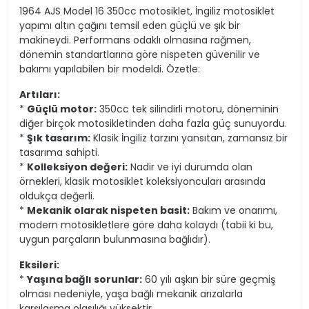
1964 AJS Model 16 350cc motosiklet, İngiliz motosiklet
yapımı altın çağını temsil eden güçlü ve şık bir
makineydi. Performans odaklı olmasına rağmen,
dönemin standartlarına göre nispeten güvenilir ve
bakımı yapılabilen bir modeldi. Özetle:
Artıları:
*
Güçlü motor:
350cc tek silindirli motoru, döneminin
diğer birçok motosikletinden daha fazla güç sunuyordu.
*
Şık tasarım:
Klasik İngiliz tarzını yansıtan, zamansız bir
tasarıma sahipti.
*
Kolleksiyon değeri:
Nadir ve iyi durumda olan
örnekleri, klasik motosiklet koleksiyoncuları arasında
oldukça değerli.
*
Mekanik olarak nispeten basit:
Bakım ve onarımı,
modern motosikletlere göre daha kolaydı (tabii ki bu,
uygun parçaların bulunmasına bağlıdır).
Eksileri:
*
Yaşına bağlı sorunlar:
60 yılı aşkın bir süre geçmiş
olması nedeniyle, yaşa bağlı mekanik arızalarla
karşılaşma olasılığı yüksektir.