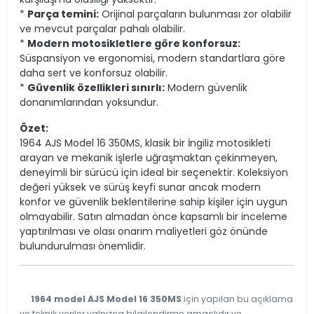
*
Parça temini:
Orijinal parçaların bulunması zor olabilir
ve mevcut parçalar pahalı olabilir.
*
Modern motosikletlere göre konforsuz:
Süspansiyon ve ergonomisi, modern standartlara göre
daha sert ve konforsuz olabilir.
*
Güvenlik özellikleri sınırlı:
Modern güvenlik
donanımlarından yoksundur.
Özet:
1964 AJS Model 16 350MS, klasik bir İngiliz motosikleti
arayan ve mekanik işlerle uğraşmaktan çekinmeyen,
deneyimli bir sürücü için ideal bir seçenektir. Koleksiyon
değeri yüksek ve sürüş keyfi sunar ancak modern
konfor ve güvenlik beklentilerine sahip kişiler için uygun
olmayabilir. Satın almadan önce kapsamlı bir inceleme
yaptırılması ve olası onarım maliyetleri göz önünde
bulundurulması önemlidir.
1964 model AJS Model 16 350MS
için yapılan bu açıklama
ve teknik veriler yalnızca bilgilendirme amaçlıdır ve