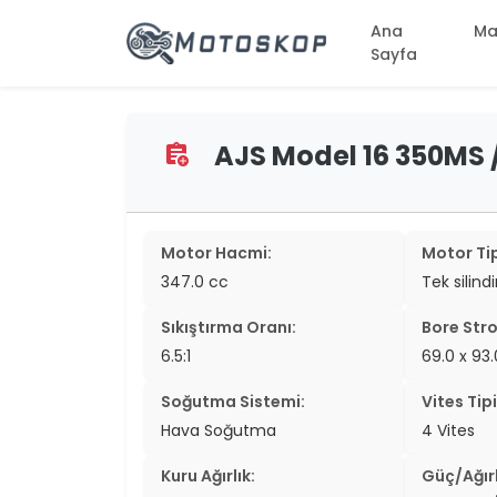
Ana
Ma
Sayfa
AJS Model 16 350MS / 
assignment_add
two_wheel
two_wheel
two_wheel
Motor Hacmi:
Motor Tip
347.0 cc
Tek silind
two_wheel
Sıkıştırma Oranı:
Bore Stro
two_wheel
6.5:1
69.0 x 9
two_wheel
Soğutma Sistemi:
Vites Tipi
two_wheel
Hava Soğutma
4 Vites
two_wheel
Kuru Ağırlık:
Güç/Ağırl