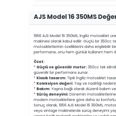
AJS Model 16 350MS Değe
1956 AJS Model 16 350MS, İngiliz motosiklet üre
makinesi olarak kabul edilir. Güçlü bir 350cc t
motosikletlerinin özelliklerini daha erişilebilir 
performansı, onu hem günlük kullanım hem de 
Özet:
*
Güçlü ve güvenilir motor:
350cc tek silind
güvenilir bir performans sunar.
*
Klasik tasarım:
Tipik İngiliz motosiklet tasa
*
Koleksiyon değeri:
Yaşı ve nadirliği nedeniy
*
Bakım:
Yaşına bağlı olarak düzenli bakım ve 
*
Sürüş deneyimi:
Dönemin motosikletlerine g
modern motosikletlere göre daha az konforlu
Sonuç olarak, 1956 AJS Model 16 350MS, motosikl
veya vintage makinelerde sürüş deneyimi yaşam