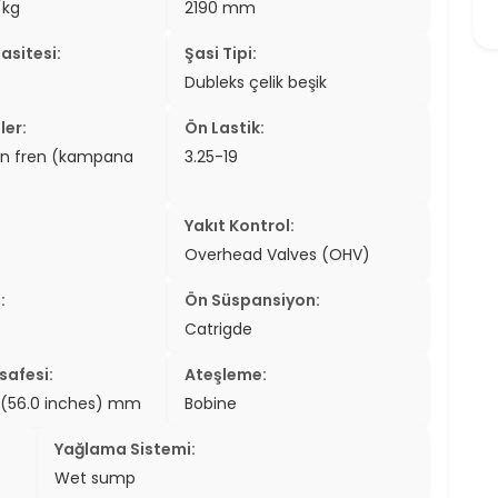
/kg
2190 mm
er
asitesi:
Şasi Tipi:
er
Dubleks çelik beşik
ew
ler:
Ön Lastik:
en fren (kampana
3.25-19
ch
Yakıt Kontrol:
Overhead Valves (OHV)
:
Ön Süspansiyon:
Catrigde
safesi:
Ateşleme:
(56.0 inches) mm
Bobine
Yağlama Sistemi:
Wet sump