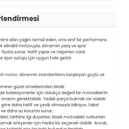
rlendirmesi
timi altın çağını temsil eden, orta sınıf bir performans
ek silindirli motoruyla, dönemin yarış ve spor
bir fiyata sunar. Hafif yapısı ve nispeten canlı
spor sürüşü için uygun hale getirir.
irli motor, dönemin standartlarını karşılayan güçlü ve
rımının güzel örneklerinden biridir.
le koleksiyonerler için oldukça değerli bir motosiklettir.
onarım gerektirebilir. Yedek parça bulmak zor olabilir.
öre daha hafif ve çevik olmasıyla biliniyor, fakat
 ve daha az koruma sunar.
et tarihine ilgi duyanlar, klasik motosiklet tutkunları
ak isteyenler için harika bir seçenek olabilir. Ancak,