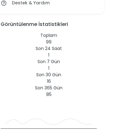
Destek & Yardım
help_outline
Görüntülenme İstatistikleri
Toplam
99
Son 24 Saat
1
Son 7 Gün
1
Son 30 Gün
16
Son 365 Gün
85