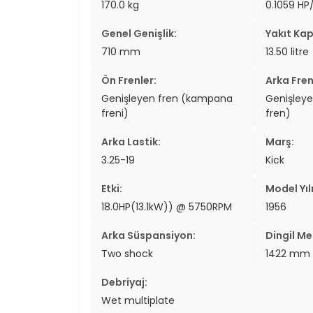
170.0 kg
0.1059 HP
two_wheel
Genel Genişlik:
Yakıt Kap
two_wheel
710 mm
13.50 litre
grid_vi
Ön Frenler:
Arka Fren
Genişleyen fren (kampana
Genişley
sear
freni)
fren)
Arka Lastik:
Marş:
3.25-19
Kick
Etki:
Model Yılı
18.0HP(13.1kW)) @ 5750RPM
1956
Arka Süspansiyon:
Dingil Me
Two shock
1422 mm 
Debriyaj:
Wet multiplate