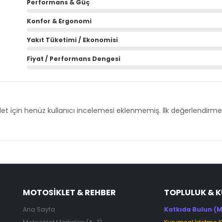
Performans & Güç
Konfor & Ergonomi
Yakıt Tüketimi / Ekonomisi
Fiyat / Performans Dengesi
et için henüz kullanıcı incelemesi eklenmemiş. İlk değerlendirmey
MOTOSIKLET & REHBER
TOPLULUK & 
Ana Sayfa
Katkıda Bulun (M