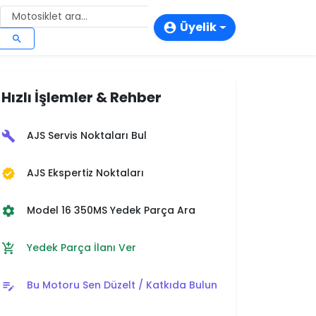
Üyelik
account_circle
search
login
person_add
Hızlı İşlemler & Rehber
storefront
AJS Servis Noktaları Bul
build
AJS Ekspertiz Noktaları
verified
Model 16 350MS Yedek Parça Ara
settings
Yedek Parça İlanı Ver
add_shopping_cart
Bu Motoru Sen Düzelt / Katkıda Bulun
edit_note