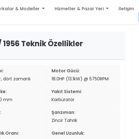
rkalar & Modeller
Hizmetler & Pazar Yeri
İletişim
build
1956 Teknik Özellikler
er
settings
er
add_circle
er
i:
Motor Gücü:
ir, dört zamanlı
18.0HP (13.1kW) @ 5750RPM
er
ke:
Yakıt Sistemi:
er
3.0 mm
Karbüratör
er
:
Şanzıman:
er
Zincir Tahrik
er
ık Oranı:
Genel Uzunluk: