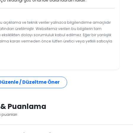
ça tedariği göz önünde bulundurulmalıdır.
u açıklama ve teknik veriler yalnızca bilgilendirme amaçlıdır
afından üretilmiştir. Websitemiz verilen bu bilgilerin tam
ksiklikten dolayı sorumluluk kabul edilmez. Eğer bir yanlışlık
 alma kararı vermeden önce lütfen üretici veya yetkili satıcıyla
 Düzenle / Düzeltme Öner
i & Puanlama
ı puanları