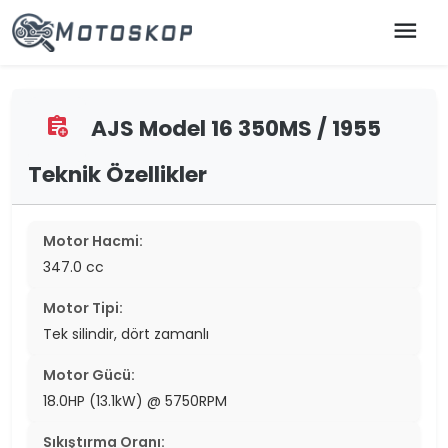
menu
AJS Model 16 350MS / 1955
assignment_add
Teknik Özellikler
Motor Hacmi:
347.0 cc
Motor Tipi:
Tek silindir, dört zamanlı
Motor Gücü:
18.0HP (13.1kW) @ 5750RPM
Sıkıştırma Oranı: