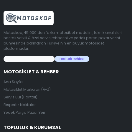
Motoskop, 45.000'den fazla motosiklet modelini, teknik analizleri,
haritalı yetkili & özel servis rehberini ve yedek parça pazar yerini
bünyesinde barındıran Türkiye'nin en büyük motosiklet
platformudur.
45.000+ Motosiklet Verisi
Haritalı Rehber
MOTOSIKLET & REHBER
Ana Sayfa
Motosiklet Markaları (A-Z)
Servis Bul (Haritalı)
Ekspertiz Noktaları
Yedek Parça Pazar Yeri
TOPLULUK & KURUMSAL