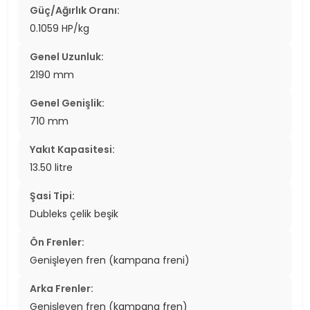
Güç/Ağırlık Oranı:
0.1059 HP/kg
Genel Uzunluk:
2190 mm
Genel Genişlik:
710 mm
Yakıt Kapasitesi:
13.50 litre
Şasi Tipi:
Dubleks çelik beşik
Ön Frenler:
Genişleyen fren (kampana freni)
Arka Frenler:
Genişleyen fren (kampana fren)