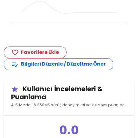
Favorilere Ekle
favorite_border
Bilgileri Düzenle / Düzeltme Öner
edit_note
Kullanıcı İncelemeleri &
star
Puanlama
AJS Model 16 350MS sürüş deneyimleri ve kullanıcı puanları
0.0