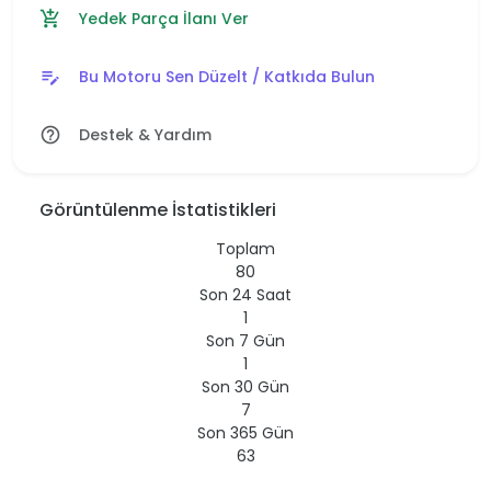
Yedek Parça İlanı Ver
add_shopping_cart
Bu Motoru Sen Düzelt / Katkıda Bulun
edit_note
Destek & Yardım
help_outline
Görüntülenme İstatistikleri
Toplam
80
Son 24 Saat
1
Son 7 Gün
1
Son 30 Gün
7
Son 365 Gün
63