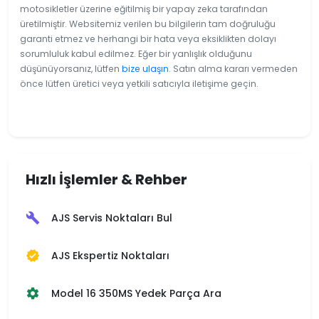
motosikletler üzerine eğitilmiş bir yapay zeka tarafından
üretilmiştir. Websitemiz verilen bu bilgilerin tam doğruluğu
garanti etmez ve herhangi bir hata veya eksiklikten dolayı
sorumluluk kabul edilmez. Eğer bir yanlışlık olduğunu
düşünüyorsanız, lütfen
bize ulaşın
. Satın alma kararı vermeden
önce lütfen üretici veya yetkili satıcıyla iletişime geçin.
Hızlı İşlemler & Rehber
AJS Servis Noktaları Bul
build
AJS Ekspertiz Noktaları
verified
Model 16 350MS Yedek Parça Ara
settings